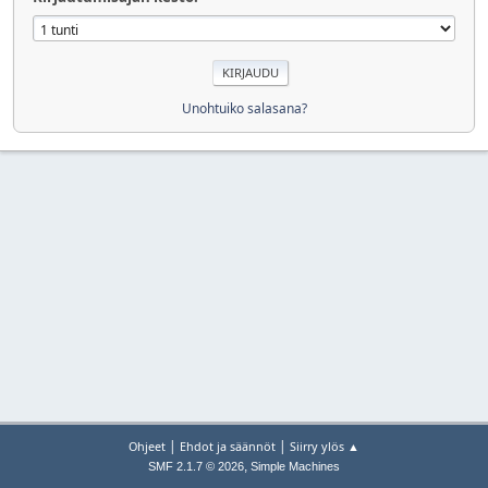
Unohtuiko salasana?
|
|
Ohjeet
Ehdot ja säännöt
Siirry ylös ▲
,
SMF 2.1.7 © 2026
Simple Machines