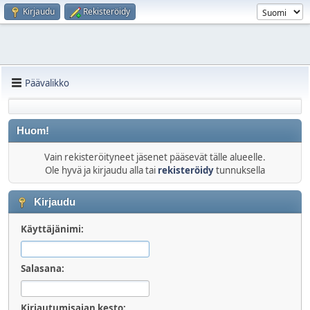
Kirjaudu
Rekisteröidy
Päävalikko
Huom!
Vain rekisteröityneet jäsenet pääsevät tälle alueelle.
Ole hyvä ja kirjaudu alla tai
rekisteröidy
tunnuksella
Kirjaudu
Käyttäjänimi:
Salasana:
Kirjautumisajan kesto: