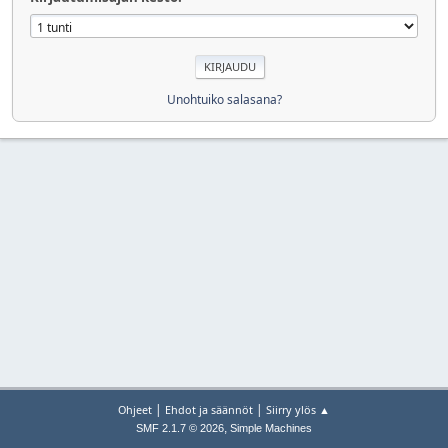
Unohtuiko salasana?
|
|
Ohjeet
Ehdot ja säännöt
Siirry ylös ▲
,
SMF 2.1.7 © 2026
Simple Machines