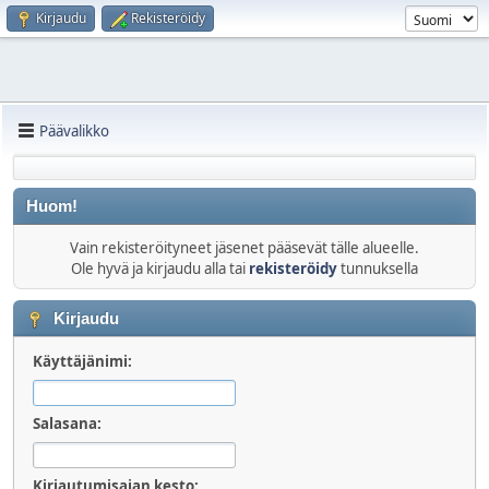
Kirjaudu
Rekisteröidy
Päävalikko
Huom!
Vain rekisteröityneet jäsenet pääsevät tälle alueelle.
Ole hyvä ja kirjaudu alla tai
rekisteröidy
tunnuksella
Kirjaudu
Käyttäjänimi:
Salasana:
Kirjautumisajan kesto: