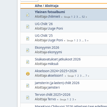
Aihe
/
Aloittaja
Yleinen fotoalbumi
Aloittaja
chilimieli
1
2
3
...
52
Sivuja
UG Chilit '26
Aloittaja
Uuge Poni
UG Chilit '25
Aloittaja
Uuge Poni
1
2
3
...
5
Sivuja
Ekonyymin 2026
Aloittaja
ekonyymi
Sisäkasvatukset jatkukoot 2026
Aloittaja
miiksuli
Akselsson 2024+2025+2026
Aloittaja
akselsson1
1
2
3
...
7
Sivuja
Jamsterin (ja lasten) chilit 2026
Aloittaja
Jamsteri
Tervon chilit 2025+2026
Aloittaja
Tervo
1
2
3
Sivuja
MareKoon Chilivuosi 2026 jatketaan taas edellisen