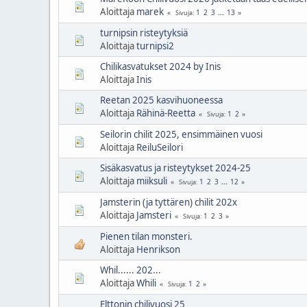
Aloittaja
marek
1
2
3
...
13
Sivuja
turnipsin risteytyksiä
Aloittaja
turnipsi2
Chilikasvatukset 2024 by Inis
Aloittaja
Inis
Reetan 2025 kasvihuoneessa
Aloittaja
Rähinä-Reetta
1
2
Sivuja
Seilorin chilit 2025, ensimmäinen vuosi
Aloittaja
ReiluSeilori
Sisäkasvatus ja risteytykset 2024-25
Aloittaja
miiksuli
1
2
3
...
12
Sivuja
Jamsterin (ja tyttären) chilit 202x
Aloittaja
Jamsteri
1
2
3
Sivuja
Pienen tilan monsteri.
Aloittaja
Henrikson
Whil...... 202...
Aloittaja
Whili
1
2
Sivuja
Elttonin chilivuosi 25