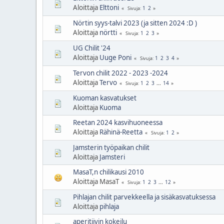
Aloittaja
Elttoni
1
2
Sivuja
Nörtin syys-talvi 2023 (ja sitten 2024 :D )
Aloittaja
nörtti
1
2
3
Sivuja
UG Chilit '24
Aloittaja
Uuge Poni
1
2
3
4
Sivuja
Tervon chilit 2022 - 2023 -2024
Aloittaja
Tervo
1
2
3
...
14
Sivuja
Kuoman kasvatukset
Aloittaja
Kuoma
Reetan 2024 kasvihuoneessa
Aloittaja
Rähinä-Reetta
1
2
Sivuja
Jamsterin työpaikan chilit
Aloittaja
Jamsteri
MasaT,n chilikausi 2010
Aloittaja MasaT
1
2
3
...
12
Sivuja
Pihlajan chilit parvekkeella ja sisäkasvatuksessa
Aloittaja
pihlaja
aperitiivin kokeilu