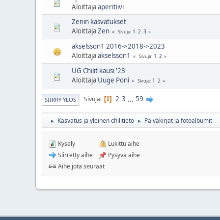
Aloittaja
aperitiivi
Zenin kasvatukset
Aloittaja
Zen
1
2
3
Sivuja
akselsson1 2016->2018->2023
Aloittaja
akselsson1
1
2
Sivuja
UG Chilit kausi '23
Aloittaja
Uuge Poni
1
2
Sivuja
2
3
...
59
Sivuja
1
SIIRRY YLÖS
Kasvatus ja yleinen chilitieto
Päiväkirjat ja fotoalbumit
►
►
Kysely
Lukittu aihe
Siirretty aihe
Pysyvä aihe
Aihe jota seuraat