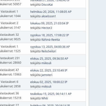
huhtikuu 21, 2026, 13:43:45 IP
ukukerrat: 50957
tekijältä
DiscoKai
Vastaukset: 1
helmikuu 20, 2026, 11:08:05 AP
ukukerrat: 1044
tekijältä
akselsson1
Vastaukset: 2
lokakuu 09, 2025, 21:03:04 IP
ukukerrat: 3147
tekijältä
Hector2
Vastaukset: 32
syyskuu 18, 2025, 17:08:22 IP
ukukerrat: 9025
tekijältä
Rähinä-Reetta
Vastaukset: 1
syyskuu 13, 2025, 04:00:36 AP
ukukerrat: 1525
tekijältä
ReiluSeilori
Vastaukset: 231
elokuu 25, 2025, 09:36:50 AP
ukukerrat: 28660
tekijältä
miiksuli
Vastaukset: 47
elokuu 22, 2025, 23:10:49 IP
ukukerrat: 15963
tekijältä
Jamsteri
Vastaukset: 6
elokuu 02, 2025, 18:00:22 IP
ukukerrat: 2858
tekijältä
miiksuli
Vastaukset: 36
toukokuu 15, 2025, 06:14:11 AP
ukukerrat: 15218
tekijältä
Whili
Vastaukset: 27
huhtikuu 06, 2025, 20:16:14 IP