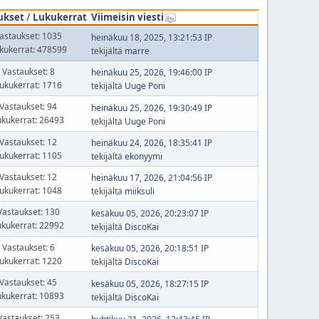
ukset
/
Lukukerrat
Viimeisin viesti
astaukset: 1035
heinäkuu 18, 2025, 13:21:53 IP
kukerrat: 478599
tekijältä
marre
Vastaukset: 8
heinäkuu 25, 2026, 19:46:00 IP
ukukerrat: 1716
tekijältä
Uuge Poni
Vastaukset: 94
heinäkuu 25, 2026, 19:30:49 IP
ukukerrat: 26493
tekijältä
Uuge Poni
Vastaukset: 12
heinäkuu 24, 2026, 18:35:41 IP
ukukerrat: 1105
tekijältä
ekonyymi
Vastaukset: 12
heinäkuu 17, 2026, 21:04:56 IP
ukukerrat: 1048
tekijältä
miiksuli
Vastaukset: 130
kesäkuu 05, 2026, 20:23:07 IP
ukukerrat: 22992
tekijältä
DiscoKai
Vastaukset: 6
kesäkuu 05, 2026, 20:18:51 IP
ukukerrat: 1220
tekijältä
DiscoKai
Vastaukset: 45
kesäkuu 05, 2026, 18:27:15 IP
ukukerrat: 10893
tekijältä
DiscoKai
Vastaukset: 253