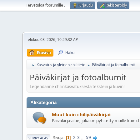
Tervetuloa foorumille
.
Kirjaudu
Rekisteröidy
elokuu 08, 2026, 10:29:32 AP
Etusivu
Haku
Kasvatus ja yleinen chilitieto
Päiväkirjat ja fotoalbumit
►
►
Päiväkirjat ja fotoalbumit
Legendanne chilinkasvatuksesta tekstein ja kuvin!
Alikategoria
Muut kuin chilipäiväkirjat
Päiväkirja-alue, joka on pyhitetty muille kuin chi
2
3
...
59
Sivuja
1
SIIRRY ALAS