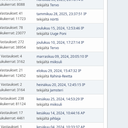
ukukerrat: 8088
tekijältä
Tervo
Vastaukset: 41
tammikuu 28, 2025, 23:37:51 IP
ukukerrat: 11723
tekijältä
nörtti
Vastaukset: 78
joulukuu 15, 2024, 12:53:46 IP
ukukerrat: 23077
tekijältä
Uuge Poni
Vastaukset: 272
joulukuu 10, 2024, 17:27:14 IP
ukukerrat: 38954
tekijältä
Tervo
Vastaukset: 4
marraskuu 09, 2024, 20:05:10 IP
ukukerrat: 3162
tekijältä
miiksuli
Vastaukset: 21
elokuu 29, 2024, 15:47:32 IP
ukukerrat: 12452
tekijältä
Rähinä-Reetta
Vastaukset: 2
heinäkuu 20, 2024, 12:45:15 IP
ukukerrat: 3164
tekijältä
Jamsteri
Vastaukset: 238
kesäkuu 25, 2024, 14:53:29 IP
ukukerrat: 81124
tekijältä
miiksuli
Vastaukset: 17
kesäkuu 14, 2024, 10:44:16 AP
ukukerrat: 4461
tekijältä
pihlaja
Vastaukset: 1
kesäkuu 04, 2024, 10:33:37 AP