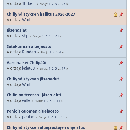
Aloittaja
Thiikeri
1
2
3
...
25
Sivuja
Chiliyhdistyksen hallitus 2026-2027
Aloittaja
Whili
Jäsenasiat
Aloittaja
shp
1
2
3
...
20
Sivuja
Satakunnan aluejaosto
Aloittaja
Rundari
1
2
3
4
Sivuja
Varsinaiset Chilipäät
Aloittaja
kalat69
1
2
3
...
17
Sivuja
Chiliyhdistyksen jäsenedut
Aloittaja
Whili
Chilin poltteessa - Jäsenlehti
Aloittaja
wille
1
2
3
...
14
Sivuja
Pohjois-Suomen aluejaosto
Aloittaja
pasilan
1
2
3
...
18
Sivuja
Chiliyhdistyksen aluejaostojen ohjeistus