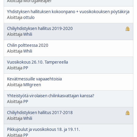
Aloittaja MorugaReaper
Yhdistyksen hallituksen kokoonpano + vuosikokouksen pöytäkirja
Aloittaja
ottulo
Chiliyhdistyksen hallitus 2019-2020
Aloittaja
Whili
Chilin poltteessa 2020
Aloittaja
Whili
Vuosikokous 26.10. Tampereella
Aloittaja
PP
Kevätmessuille vapaaehtoisia
Aloittaja
MRgreen
Yhteistyötä virolaisen chilinkasvattajan kanssa?
Aloittaja
PP
Chiliyhdistyksen hallitus 2017-2018
Aloittaja
Whili
Pikkujoulut ja vuosikokous 18. ja 19.11.
Aloittaja
PP