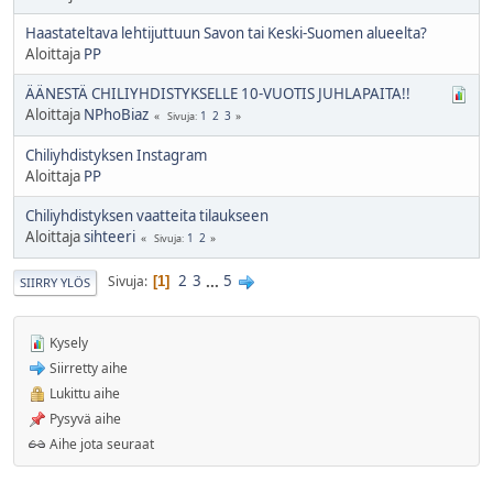
Haastateltava lehtijuttuun Savon tai Keski-Suomen alueelta?
Aloittaja
PP
ÄÄNESTÄ CHILIYHDISTYKSELLE 10-VUOTIS JUHLAPAITA!!
Aloittaja
NPhoBiaz
1
2
3
Sivuja
Chiliyhdistyksen Instagram
Aloittaja
PP
Chiliyhdistyksen vaatteita tilaukseen
Aloittaja
sihteeri
1
2
Sivuja
2
3
...
5
Sivuja
1
SIIRRY YLÖS
Kysely
Siirretty aihe
Lukittu aihe
Pysyvä aihe
Aihe jota seuraat