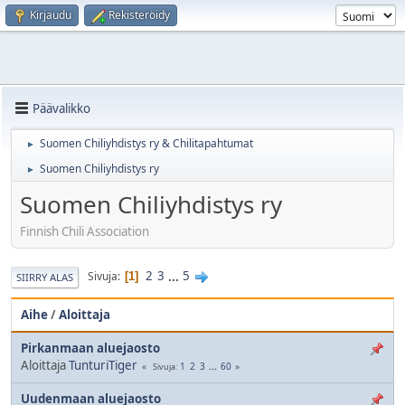
Kirjaudu
Rekisteröidy
Päävalikko
Suomen Chiliyhdistys ry & Chilitapahtumat
►
Suomen Chiliyhdistys ry
►
Suomen Chiliyhdistys ry
Finnish Chili Association
2
3
...
5
Sivuja
1
SIIRRY ALAS
Aihe
/
Aloittaja
Pirkanmaan aluejaosto
Aloittaja
TunturiTiger
1
2
3
...
60
Sivuja
Uudenmaan aluejaosto