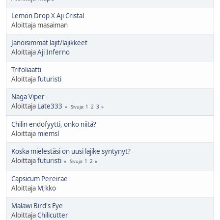
Lemon Drop X Aji Cristal
Aloittaja masaiman
Janoisimmat lajit/lajikkeet
Aloittaja
Aji Inferno
Trifoliaatti
Aloittaja
futuristi
Naga Viper
Aloittaja
Late333
1
2
3
Sivuja
Chilin endofyytti, onko niitä?
Aloittaja
miemsl
Koska mielestäsi on uusi lajike syntynyt?
Aloittaja
futuristi
1
2
Sivuja
Capsicum Pereirae
Aloittaja
M;kko
Malawi Bird's Eye
Aloittaja
Chilicutter