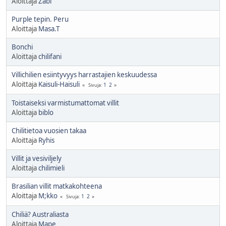
Aloittaja
Zabi
Purple tepin. Peru
Aloittaja
Masa.T
Bonchi
Aloittaja
chilifani
Villichilien esiintyvyys harrastajien keskuudessa
Aloittaja
Kaisuli-Haisuli
1
2
Sivuja
Toistaiseksi varmistumattomat villit
Aloittaja
biblo
Chilitietoa vuosien takaa
Aloittaja
Ryhis
Villit ja vesiviljely
Aloittaja
chilimieli
Brasilian villit matkakohteena
Aloittaja
M;kko
1
2
Sivuja
Chiliä? Australiasta
Aloittaja
Mape