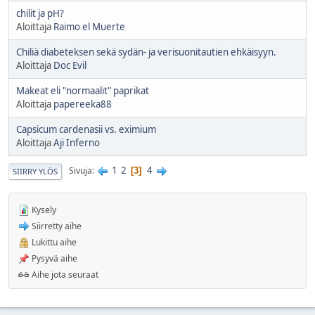
chilit ja pH?
Aloittaja
Raimo el Muerte
Chiliä diabeteksen sekä sydän- ja verisuonitautien ehkäisyyn.
Aloittaja
Doc Evil
Makeat eli "normaalit" paprikat
Aloittaja
papereeka88
Capsicum cardenasii vs. eximium
Aloittaja
Aji Inferno
1
2
4
Sivuja
3
SIIRRY YLÖS
Kysely
Siirretty aihe
Lukittu aihe
Pysyvä aihe
Aihe jota seuraat