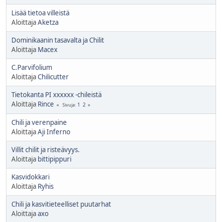
Lisää tietoa villeistä
Aloittaja
Aketza
Dominikaanin tasavalta ja Chilit
Aloittaja
Macex
C.Parvifolium
Aloittaja
Chilicutter
Tietokanta PI xxxxxx -chileistä
Aloittaja
Rince
1
2
Sivuja
Chili ja verenpaine
Aloittaja
Aji Inferno
Villit chilit ja risteävyys.
Aloittaja
bittipippuri
Kasvidokkari
Aloittaja
Ryhis
Chili ja kasvitieteelliset puutarhat
Aloittaja
axo