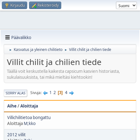
Kirjaudu
Rekisteröidy
Päävalikko
Kasvatus ja yleinen chilitieto
Villit chilit ja chilien tiede
►
►
Villit chilit ja chilien tiede
Täällä voit keskustella kaikesta capsicum kasvien historiasta,
sukulaisuuksista, tai mikä mieltäsi kiehtookin!
1
2
4
Sivuja
3
SIIRRY ALAS
Aihe
/
Aloittaja
Villichilitietoa bongattu
Aloittaja
M;kko
2012 villit