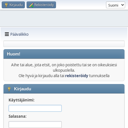
Kirjaudu
Rekisteröidy
Päävalikko
Huom!
Aihe tai alue, jota etsit, on joko poistettu tai se on oikeuksiesi
ulkopuolella.
Ole hyvä ja kirjaudu alla tai
rekisteröidy
tunnuksella
Kirjaudu
Käyttäjänimi:
Salasana: