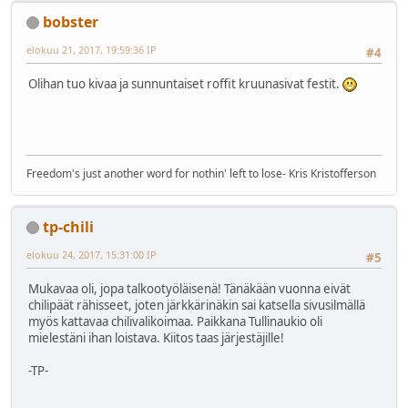
bobster
elokuu 21, 2017, 19:59:36 IP
#4
Olihan tuo kivaa ja sunnuntaiset roffit kruunasivat festit.
Freedom's just another word for nothin' left to lose- Kris Kristofferson
tp-chili
elokuu 24, 2017, 15:31:00 IP
#5
Mukavaa oli, jopa talkootyöläisenä! Tänäkään vuonna eivät
chilipäät rähisseet, joten järkkärinäkin sai katsella sivusilmällä
myös kattavaa chilivalikoimaa. Paikkana Tullinaukio oli
mielestäni ihan loistava. Kiitos taas järjestäjille!
-TP-