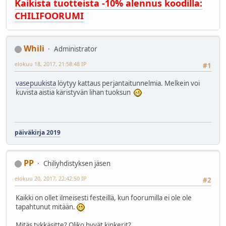
Kaikista tuotteista -10% alennus koodilla:
CHILIFOORUMI
Whili
Administrator
elokuu 18, 2017, 21:58:48 IP
#1
vasepuukista
löytyy kattaus perjantaitunnelmia. Melkein voi
kuvista aistia käristyvän lihan tuoksun
päiväkirja 2019
PP
Chiliyhdistyksen jäsen
elokuu 20, 2017, 22:42:50 IP
#2
Kaikki on ollet ilmeisesti festeillä, kun foorumilla ei ole ole
tapahtunut mitään.
Mitäs tykkäsitte? Oliko hyvät kinkerit?