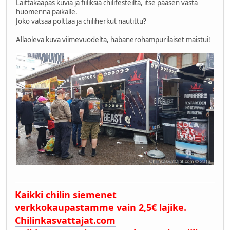
Laittakaapas kuvia ja fiiliksiä chilifesteiltä, itse pääsen vasta
huomenna paikalle.
Joko vatsaa polttaa ja chiliherkut nautittu?
Allaoleva kuva viimevuodelta, habanerohampurilaiset maistui!
Kaikki chilin siemenet
verkkokaupastamme vain 2,5€ lajike.
Chilinkasvattajat.com