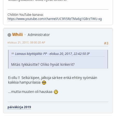
Chilitön YouTube-kanava:
https://www.youtube.com/channel/UC9Fi5RzTMa6g1GBrzTWU-xg
Whili
Administrator
elokuu 21, 2017, 08:00:20 AP
#3
Lainaus käyttäjältä: PP - elokuu 20, 2017, 22:42:50 IP
Mitäs tykkäsitte? Oliko hyvät kinkerit?
Ei ollu !! Selkä kipee, jalkoja särkee enkä ehtiny syömään
kaikkia hampurilaisia
...mutta muuten oli hauskaa
päiväkirja 2019