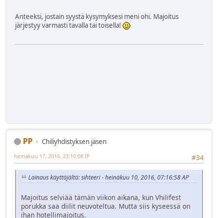
Anteeksi, jostain syystä kysymyksesi meni ohi. Majoitus
järjestyy varmasti tavalla tai toisella!
PP
Chiliyhdistyksen jäsen
heinäkuu 17, 2016, 23:10:08 IP
#34
Lainaus käyttäjältä: sihteeri - heinäkuu 10, 2016, 07:16:58 AP
Majoitus selviää tämän viikon aikana, kun Vhilifest
porukka saa diilit neuvoteltua. Mutta siis kyseessä on
ihan hotellimajoitus.