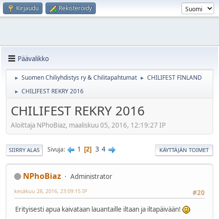
Kirjaudu
Rekisteröidy
Päävalikko
Suomen Chiliyhdistys ry & Chilitapahtumat
CHILIFEST FINLAND
►
►
CHILIFEST REKRY 2016
►
CHILIFEST REKRY 2016
Aloittaja NPhoBiaz, maaliskuu 05, 2016, 12:19:27 IP
1
3
4
Sivuja
2
SIIRRY ALAS
KÄYTTÄJÄN TOIMET
NPhoBiaz
Administrator
kesäkuu 28, 2016, 23:09:15 IP
#20
Erityisesti apua kaivataan lauantaille iltaan ja iltapäivään!