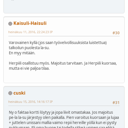
Kaisuli-Haisuli
heinäkuu 11, 2016, 22:24:23 IP
#30
Varovainen kyllä (jos saan työvelvollisuuksista luistettua)
talkoilun puolesta la-su.
En myy mitään.
Herpiili osallistuu myös. Majoitus tarvitaan. Ja Herpiili kuorsaa,
mutta ei vie paljoa tilaa.
cuski
heinäkuu 15, 2016, 14:16:17 IP
#31
Ny o faktaa kortti löytyy ja jopa liivit omastakaa. Jos majoitus
pe-la la-su järjestyy olen paikalla. Pien varoitus kuorsaan ja lujaa
+ juttelen unissani mallia vaimo repii hereille yöllä kun ei pysty
nukkumaan. Eli oma huone tai todella sitkeä uninen saa ehkä