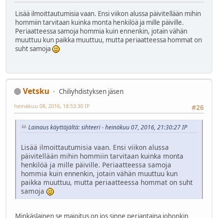
Lisää ilmoittautumisia vaan. Ensi viikon alussa päivitellään mihin
hommiin tarvitaan kuinka monta henkilöä ja mille päiville.
Periaatteessa samoja hommia kuin ennenkin, jotain vähän
muuttuu kun paikka muuttuu, mutta periaatteessa hommat on
suht samoja
Vetsku
Chiliyhdistyksen jäsen
heinäkuu 08, 2016, 18:53:30 IP
#26
Lainaus käyttäjältä: sihteeri - heinäkuu 07, 2016, 21:30:27 IP
Lisää ilmoittautumisia vaan. Ensi viikon alussa
päivitellään mihin hommiin tarvitaan kuinka monta
henkilöä ja mille päiville. Periaatteessa samoja
hommia kuin ennenkin, jotain vähän muuttuu kun
paikka muuttuu, mutta periaatteessa hommat on suht
samoja
Minkäslainen se majoitus on jos sinne perjantaina johonkin