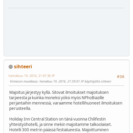
sihteeri
heinäkuu 19, 2016, 21:47:36 IP
#36
Viimeisin muokkaus
: heinäkuu 19, 2016, 21:59:01 IP käyttäjältä sihteeri
Majoitus järjestyy kyllä. Sitovat ilmoitukset majoituksen
tarpeesta ja kuinka moneksi yöksi myös NPhoBiazille
perjantaihin mennessä, varaamme hotellihuoneet ilmoituksen
perusteella.
Holiday Inn Central Station on tänä vuonna Chilifestin
yhteistyöhotelli, ja sinne mekin majoitamme talkoolaiset.
Hotelli 300 metrin päässä festialueesta. Majoittuminen