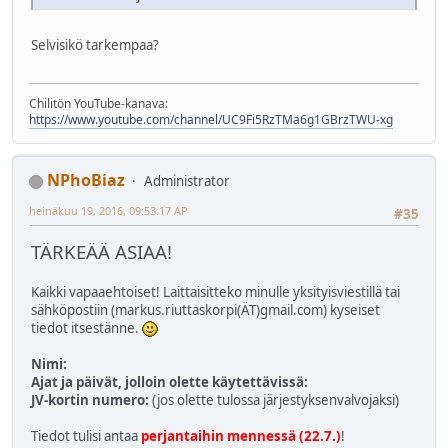
Selvisikö tarkempaa?
Chilitön YouTube-kanava:
https://www.youtube.com/channel/UC9Fi5RzTMa6g1GBrzTWU-xg
NPhoBiaz
Administrator
heinäkuu 19, 2016, 09:53:17 AP
#35
TÄRKEÄÄ ASIAA!
Kaikki vapaaehtoiset! Laittaisitteko minulle yksityisviestillä tai
sähköpostiin (markus.riuttaskorpi(ÄT)gmail.com) kyseiset
tiedot itsestänne.
Nimi:
Ajat ja päivät, jolloin olette käytettävissä:
JV-kortin numero:
(jos olette tulossa järjestyksenvalvojaksi)
Tiedot tulisi antaa
perjantaihin mennessä (22.7.)
!