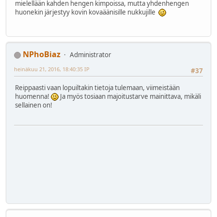
mielellään kahden hengen kimpoissa, mutta yhdenhengen
huonekin järjestyy kovin kovaäänisille nukkujille
NPhoBiaz
Administrator
heinäkuu 21, 2016, 18:40:35 IP
#37
Reippaasti vaan lopuiltakin tietoja tulemaan, viimeistään
huomenna!
Ja myös tosiaan majoitustarve mainittava, mikäli
sellainen on!