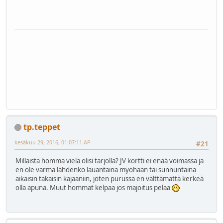
tp.teppet
kesäkuu 29, 2016, 01:07:11 AP
#21
Millaista homma vielä olisi tarjolla? JV kortti ei enää voimassa ja
en ole varma lähdenkö lauantaina myöhään tai sunnuntaina
aikaisin takaisin kajaaniin, joten purussa en välttämättä kerkeä
olla apuna. Muut hommat kelpaa jos majoitus pelaa