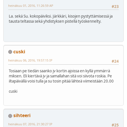
heinäkuu 01, 2016, 11:26:59 AP
#23
La. sekä Su. kokopäiviksi. Järkkäri, kisojen pystyttämisessä ja
tausta teltassa sekä yhdistyksen pistellä työskennelty.
cuski
heinäkuu 06, 2016, 19:57:15 IP
#24
Tosiaan pe tiedän saanko jv kortin ajoissa en kyllä ymmärrä
miksen. Eli kiertävä jv ja samallahan sitä voi siivota roskia. Pe
iltapäivällä voisi tulla ja su tosin pitää lähteä viimeistään 20.00
cuski
sihteeri
heinäkuu 07, 2016, 21:30:27 IP
#25