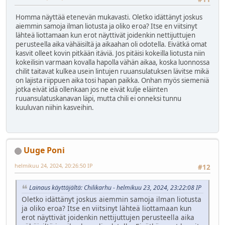
Homma näyttää etenevän mukavasti. Oletko idättänyt joskus
aiemmin samoja ilman liotusta ja oliko eroa? Itse en viitsinyt
lähteä liottamaan kun erot näyttivät joidenkin nettijuttujen
perusteella aika vähäisiltä ja aikaahan oli odotella. Eivätkä omat
kasvit olleet kovin pitkään itäviä. Jos pitäisi kokeilla liotusta niin
kokeilisin varmaan kovalla hapolla vähän aikaa, koska luonnossa
chilit taitavat kulkea usein lintujen ruuansulatuksen lävitse mikä
on lajista riippuen aika tosi hapan paikka. Onhan myös siemeniä
jotka eivät idä ollenkaan jos ne eivät kulje eläinten
ruuansulatuskanavan läpi, mutta chili ei onneksi tunnu
kuuluvan niihin kasveihin.
Uuge Poni
helmikuu 24, 2024, 20:26:50 IP
#12
Lainaus käyttäjältä: Chilikarhu - helmikuu 23, 2024, 23:22:08 IP
Oletko idättänyt joskus aiemmin samoja ilman liotusta
ja oliko eroa? Itse en viitsinyt lähteä liottamaan kun
erot näyttivät joidenkin nettijuttujen perusteella aika