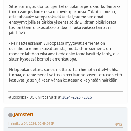
Sitten on myös idun solujen tehoruokinta peroksidilla. Tämä kai
toimii vain jos liuoksessa on myös glukoosia. Tätä itse mietin,
että tuhoaako vetyperoksidikäsittely siemenen omat
entsyymit joilla se tärkkelyksensä söisi? Eli sitten pitäisi osata
tosi tarkkaan glukoositaso laittaa. Eli aika vaikeaa tämäkin,
jätettävä.
- Periaatteessahan Euroopassa myytävät siemenet on
desinfioitu ennen kuivattamista, mutta chilin siemeniä on
moneen lähtöön eikä aina tiedä onko tämä käsittely tehty, ellei
sitten kyseessä isompi siemenkauppa.
Eli loppukaneettina sanoisin että turhan hienot virittelyt ehkä
turhaa, eikä siemenet välttis kaipaa kuin sellaisen liotuksen että
kastuvat, ja sen jälkeen vähän kosteaan eikä yhtään märkään.
@ugponics - UG Chilit päiväkirjat
2024
-
2025
-
2026
Jamsteri
helmikuu 24, 2024, 20:49:56 IP
#13