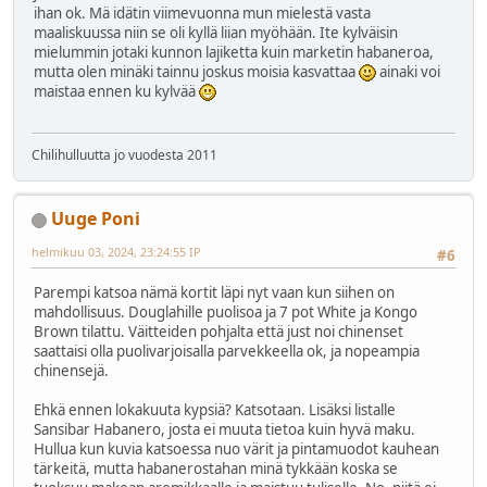
ihan ok. Mä idätin viimevuonna mun mielestä vasta
maaliskuussa niin se oli kyllä liian myöhään. Ite kylväisin
mielummin jotaki kunnon lajiketta kuin marketin habaneroa,
mutta olen minäki tainnu joskus moisia kasvattaa
ainaki voi
maistaa ennen ku kylvää
Chilihulluutta jo vuodesta 2011
Uuge Poni
helmikuu 03, 2024, 23:24:55 IP
#6
Parempi katsoa nämä kortit läpi nyt vaan kun siihen on
mahdollisuus. Douglahille puolisoa ja 7 pot White ja Kongo
Brown tilattu. Väitteiden pohjalta että just noi chinenset
saattaisi olla puolivarjoisalla parvekkeella ok, ja nopeampia
chinensejä.
Ehkä ennen lokakuuta kypsiä? Katsotaan. Lisäksi listalle
Sansibar Habanero, josta ei muuta tietoa kuin hyvä maku.
Hullua kun kuvia katsoessa nuo värit ja pintamuodot kauhean
tärkeitä, mutta habanerostahan minä tykkään koska se