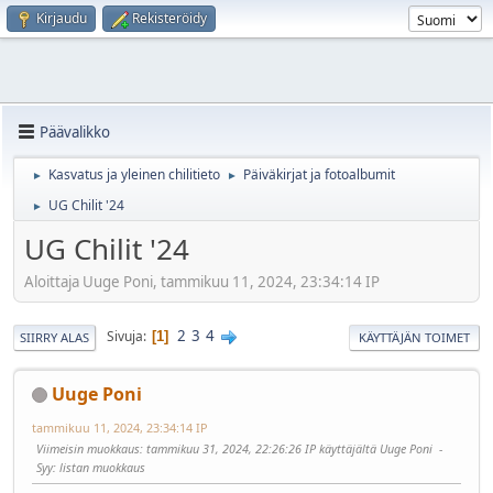
Kirjaudu
Rekisteröidy
Päävalikko
Kasvatus ja yleinen chilitieto
Päiväkirjat ja fotoalbumit
►
►
UG Chilit '24
►
UG Chilit '24
Aloittaja Uuge Poni, tammikuu 11, 2024, 23:34:14 IP
2
3
4
Sivuja
1
SIIRRY ALAS
KÄYTTÄJÄN TOIMET
Uuge Poni
tammikuu 11, 2024, 23:34:14 IP
Viimeisin muokkaus
: tammikuu 31, 2024, 22:26:26 IP käyttäjältä Uuge Poni
Syy
: listan muokkaus