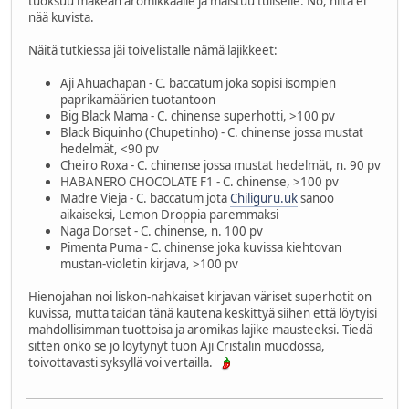
tuoksuu makean aromikkaalle ja maistuu tuliselle. No, niitä ei
nää kuvista.
Näitä tutkiessa jäi toivelistalle nämä lajikkeet:
Aji Ahuachapan - C. baccatum joka sopisi isompien
paprikamäärien tuotantoon
Big Black Mama - C. chinense superhotti, >100 pv
Black Biquinho (Chupetinho) - C. chinense jossa mustat
hedelmät, <90 pv
Cheiro Roxa - C. chinense jossa mustat hedelmät, n. 90 pv
HABANERO CHOCOLATE F1 - C. chinense, >100 pv
Madre Vieja - C. baccatum jota
Chiliguru.uk
sanoo
aikaiseksi, Lemon Droppia paremmaksi
Naga Dorset - C. chinense, n. 100 pv
Pimenta Puma - C. chinense joka kuvissa kiehtovan
mustan-violetin kirjava, >100 pv
Hienojahan noi liskon-nahkaiset kirjavan väriset superhotit on
kuvissa, mutta taidan tänä kautena keskittyä siihen että löytyisi
mahdollisimman tuottoisa ja aromikas lajike mausteeksi. Tiedä
sitten onko se jo löytynyt tuon Aji Cristalin muodossa,
toivottavasti syksyllä voi vertailla.