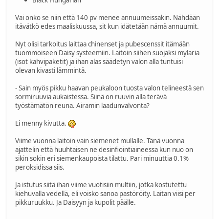
Vai onko se niin että 140 pv menee annuumeissakin. Nähdään
itävätkö edes maaliskuussa, sit kun idätetään nämä annuumit.
Nyt olisi tarkoitus laittaa chinenset ja pubescenssit itämään
tuommoiseen Daisy systeemiin. Laitoin siihen suojaksi mylaria
(isot kahvipaketit) ja ihan alas säädetyn valon alla tuntuisi
olevan kivasti lämmintä.
- Sain myös pikku haavan peukaloon tuosta valon telineestä sen
sormiruuvia aukaistessa. Siinä on ruuvin alla terävä
työstämätön reuna. Airamin laadunvalvonta?
Ei menny kivutta.
Viime vuonna laitoin vain siemenet mullalle. Tänä vuonna
ajattelin että huuhtaisen ne desinfiointiaineessa kun nuo on
sikin sokin eri siemenkaupoista tilattu. Pari minuuttia 0.1%
peroksidissa siis.
Ja istutus siitä ihan viime vuotisiin multiin, jotka kostutettu
kiehuvalla vedellä, eli voisko sanoa pastöröity. Laitan viisi per
pikkuruukku. Ja Daisyyn ja kupolit päälle.