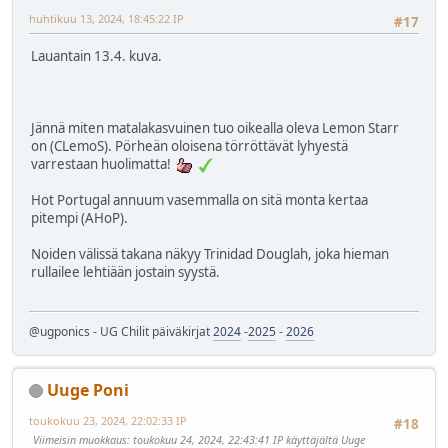
huhtikuu 13, 2024, 18:45:22 IP
#17
Lauantain 13.4. kuva.
Jännä miten matalakasvuinen tuo oikealla oleva Lemon Starr
on (CLemoS). Pörheän oloisena törröttävät lyhyestä
varrestaan huolimatta!
Hot Portugal annuum vasemmalla on sitä monta kertaa
pitempi (AHoP).
Noiden välissä takana näkyy Trinidad Douglah, joka hieman
rullailee lehtiään jostain syystä.
@ugponics - UG Chilit päiväkirjat
2024
-
2025
-
2026
Uuge Poni
toukokuu 23, 2024, 22:02:33 IP
#18
Viimeisin muokkaus
: toukokuu 24, 2024, 22:43:41 IP käyttäjältä Uuge