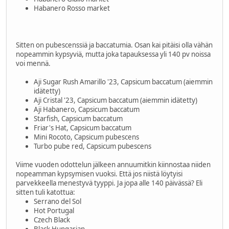
Habanero Rosso market
Sitten on pubescenssiä ja baccatumia. Osan kai pitäisi olla vähän
nopeammin kypsyviä, mutta joka tapauksessa yli 140 pv noissa
voi mennä.
Aji Sugar Rush Amarillo '23, Capsicum baccatum (aiemmin
idätetty)
Aji Cristal '23, Capsicum baccatum (aiemmin idätetty)
Aji Habanero, Capsicum baccatum
Starfish, Capsicum baccatum
Friar's Hat, Capsicum baccatum
Mini Rocoto, Capsicum pubescens
Turbo pube red, Capsicum pubescens
Viime vuoden odottelun jälkeen annuumitkin kiinnostaa niiden
nopeamman kypsymisen vuoksi. Että jos niistä löytyisi
parvekkeella menestyvä tyyppi. Ja jopa alle 140 päivässä? Eli
sitten tuli katottua:
Serrano del Sol
Hot Portugal
Czech Black
Black Hungarian