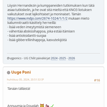
Löysin Hernandezin ja kumppaneiden tutkimuksen kun tätä
asiaa tutkiskelin, ja he ovat sitä mieltä että KNO3 liotuksen
vaikutukset ovat lajikohtaiset ja moninaiset. Tämän
https://www.mdpi.com/2674-1024/1/1/2
mukaan mieto
kaliumnitraatti-käsittely herneillä:
- lisää veden imeytymistä siemeneen
- vähentää abskissihappoa, joka estää itämisen
- lisää antioksidantti-suojaa
- lisää gibberelliinihappoja, kasvutekijöitä
@ugponics - UG Chilit päiväkirjat
2024
-
2025
-
2026
Uuge Poni
huhtikuu 05, 2024, 20:51:53 IP
#16
Tänään tälläistä!
Annuumia ja Douglah