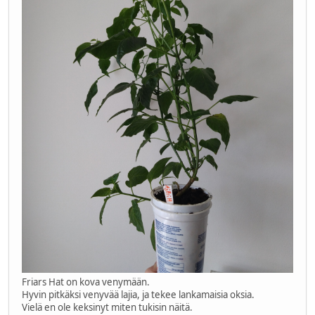
Friars Hat on kova venymään.
Hyvin pitkäksi venyvää lajia, ja tekee lankamaisia oksia.
Vielä en ole keksinyt miten tukisin näitä.