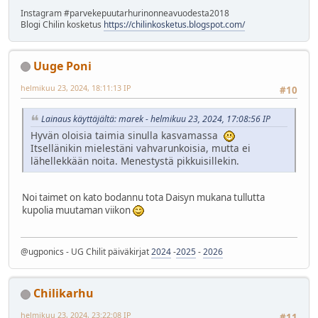
Instagram #parvekepuutarhurinonneavuodesta2018
Blogi Chilin kosketus
https://chilinkosketus.blogspot.com/
Uuge Poni
helmikuu 23, 2024, 18:11:13 IP
#10
Lainaus käyttäjältä: marek - helmikuu 23, 2024, 17:08:56 IP
Hyvän oloisia taimia sinulla kasvamassa
Itsellänikin mielestäni vahvarunkoisia, mutta ei
lähellekkään noita. Menestystä pikkuisillekin.
Noi taimet on kato bodannu tota Daisyn mukana tullutta
kupolia muutaman viikon
@ugponics - UG Chilit päiväkirjat
2024
-
2025
-
2026
Chilikarhu
helmikuu 23, 2024, 23:22:08 IP
#11