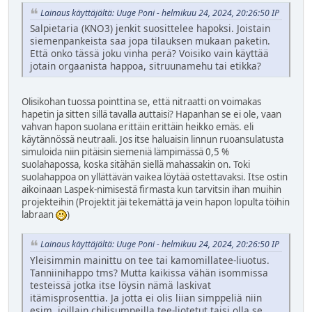
Lainaus käyttäjältä: Uuge Poni - helmikuu 24, 2024, 20:26:50 IP
Salpietaria (KNO3) jenkit suosittelee hapoksi. Joistain
siemenpankeista saa jopa tilauksen mukaan paketin.
Että onko tässä joku vinha perä? Voisiko vain käyttää
jotain orgaanista happoa, sitruunamehu tai etikka?
Olisikohan tuossa pointtina se, että nitraatti on voimakas
hapetin ja sitten sillä tavalla auttaisi? Hapanhan se ei ole, vaan
vahvan hapon suolana erittäin erittäin heikko emäs. eli
käytännössä neutraali. Jos itse haluaisin linnun ruoansulatusta
simuloida niin pitäisin siemeniä lämpimässä 0,5 %
suolahapossa, koska sitähän siellä mahassakin on. Toki
suolahappoa on yllättävän vaikea löytää ostettavaksi. Itse ostin
aikoinaan Laspek-nimisestä firmasta kun tarvitsin ihan muihin
projekteihin (Projektit jäi tekemättä ja vein hapon lopulta töihin
labraan
)
Lainaus käyttäjältä: Uuge Poni - helmikuu 24, 2024, 20:26:50 IP
Yleisimmin mainittu on tee tai kamomillatee-liuotus.
Tanniinihappo tms? Mutta kaikissa vähän isommissa
testeissä jotka itse löysin nämä laskivat
itämisprosenttia. Ja jotta ei olis liian simppeliä niin
esim. joillain chilisumpeilla tee-liotetut taisi olla se