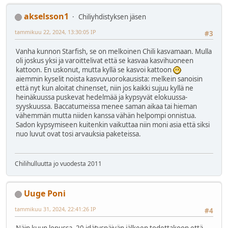
akselsson1
Chiliyhdistyksen jäsen
tammikuu 22, 2024, 13:30:05 IP
#3
Vanha kunnon Starfish, se on melkoinen Chili kasvamaan. Mulla
oli joskus yksi ja varoittelivat että se kasvaa kasvihuoneen
kattoon. En uskonut, mutta kyllä se kasvoi kattoon
aiemmin kyselit noista kasvuvuorokausista: melkein sanoisin
että nyt kun aloitat chinenset, niin jos kaikki sujuu kyllä ne
heinäkuussa puskevat hedelmää ja kypsyvät elokuussa-
syyskuussa. Baccatumeissa menee saman aikaa tai hieman
vähemmän mutta niiden kanssa vähän helpompi onnistua.
Sadon kypsymiseen kuitenkin vaikuttaa niin moni asia että siksi
nuo luvut ovat tosi arvauksia paketeissa.
Chilihulluutta jo vuodesta 2011
Uuge Poni
tammikuu 31, 2024, 22:41:26 IP
#4