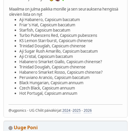
Maailma on julma paikka monille ja sen seurauksena hengissä
olevien lista on nyt
Aji Habanero, Capsicum baccatum
Friar's Hat, Capsicum baccatum
Starfish, Capsicum baccatum
Turbo Pubescens Red, Capsicum pubescens
KS Lemon Starrburst, Capsicum chinense
Trinidad Douglah, Capsicum chinense
Aji Sugar Rush Amarillo, Capsicum baccatum
Aji Cristal, Capsicum baccatum
Habanero Smarket Giallo, Capsicum chinense?
Trinidad Douglah, Capsicum chinense
Habanero Smarket Rosso, Capsicum chinense?
Peruviano Arancio, Capsicum baccatum
Black Hungarian, Capsicum annuum
Czech Black, Capsicum annuum
Hot Portugal, Capsicum annuum
@ugponics - UG Chilit päiväkirjat
2024
-
2025
-
2026
Uuge Poni