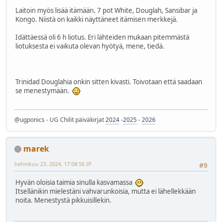
Laitoin myös lisää itämään. 7 pot White, Douglah, Sansibar ja
Kongo. Niistä on kaikki näyttäneet itämisen merkkejä.
Idättäessä oli 6 h liotus. Eri lähteiden mukaan pitemmästä
liotuksesta ei vaikuta olevan hyötyä, mene, tiedä.
Trinidad Douglahia onkin sitten kivasti. Toivotaan että saadaan
se menestymään.
@ugponics - UG Chilit päiväkirjat
2024
-
2025
-
2026
marek
helmikuu 23, 2024, 17:08:56 IP
#9
Hyvän oloisia taimia sinulla kasvamassa
Itsellänikin mielestäni vahvarunkoisia, mutta ei lähellekkään
noita. Menestystä pikkuisillekin.