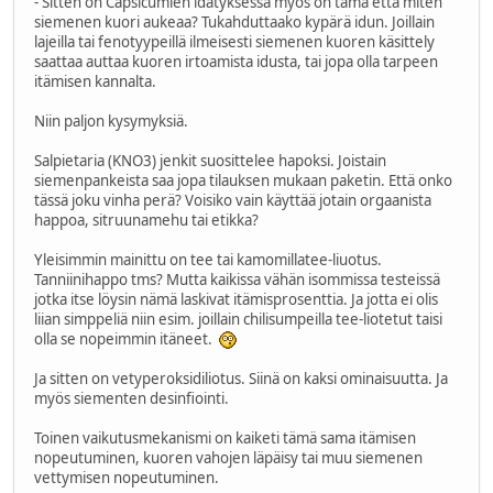
- Sitten on Capsicumien idätyksessä myös on tämä että miten
siemenen kuori aukeaa? Tukahduttaako kypärä idun. Joillain
lajeilla tai fenotyypeillä ilmeisesti siemenen kuoren käsittely
saattaa auttaa kuoren irtoamista idusta, tai jopa olla tarpeen
itämisen kannalta.
Niin paljon kysymyksiä.
Salpietaria (KNO3) jenkit suosittelee hapoksi. Joistain
siemenpankeista saa jopa tilauksen mukaan paketin. Että onko
tässä joku vinha perä? Voisiko vain käyttää jotain orgaanista
happoa, sitruunamehu tai etikka?
Yleisimmin mainittu on tee tai kamomillatee-liuotus.
Tanniinihappo tms? Mutta kaikissa vähän isommissa testeissä
jotka itse löysin nämä laskivat itämisprosenttia. Ja jotta ei olis
liian simppeliä niin esim. joillain chilisumpeilla tee-liotetut taisi
olla se nopeimmin itäneet.
Ja sitten on vetyperoksidiliotus. Siinä on kaksi ominaisuutta. Ja
myös siementen desinfiointi.
Toinen vaikutusmekanismi on kaiketi tämä sama itämisen
nopeutuminen, kuoren vahojen läpäisy tai muu siemenen
vettymisen nopeutuminen.