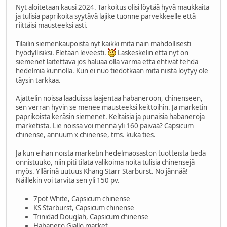
Nyt aloitetaan kausi 2024. Tarkoitus olisi löytää hyvä maukkaita
ja tulisia paprikoita syytävä lajike tuonne parvekkeelle että
riittäisi mausteeksi asti.
Tilailin siemenkaupoista nyt kaikki mitä näin mahdollisesti
hyödyllisiksi. Eletään leveesti.
Laskeskelin että nyt on
siemenet laitettava jos haluaa olla varma että ehtivät tehdä
hedelmiä kunnolla. Kun ei nuo tiedotkaan mitä niistä löytyy ole
täysin tarkkaa.
Ajattelin noissa laaduissa laajentaa habaneroon, chinenseen,
sen verran hyvin se menee mausteeksi keittoihin. Ja marketin
paprikoista keräsin siemenet. Keltaisia ja punaisia habaneroja
marketista. Lie noissa voi mennä yli 160 päivää? Capsicum
chinense, annuum x chinense, tms. kuka ties.
Ja kun eihän noista marketin hedelmäosaston tuotteista tiedä
onnistuuko, niin piti tilata valikoima noita tulisia chinensejä
myös. Yllärinä uutuus Khang Starr Starburst. No jännää!
Näillekin voi tarvita sen yli 150 pv.
7pot White, Capsicum chinense
KS Starburst, Capsicum chinense
Trinidad Douglah, Capsicum chinense
Habanero Giallo market