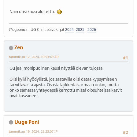
Näin uusi kausi aloitettu.
@ugponics - UG Chilit päiväkirjat
2024
-
2025
-
2026
Zen
tammikuu 12, 2024, 10:53:49 AP
#1
Ou jea, monipuolinen kausi näyttää olevan tulossa.
Olisi kyllä hyödyllistä, jos saatavilla olisi dataa kypsymiseen
tarvittavasta ajasta. Osasta lajikkeita varmaan onkin, mutta
onko samassa yhteydessä kerrottu missä olosuhteissa kasvit
ovat kasvaneet.
Uuge Poni
tammikuu 19, 2024, 23:23:07 IP
#2