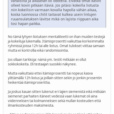
vähäisiltä ja aikaahan oli odotella. Eivätkä omat kasvit
olleet kovin pitkään itäviä. Jos pitäisi kokeilla liotusta
niin kokeilisin varmaan kovalla hapolla vähän aikaa,
koska luonnossa chilit taitavat kulkea usein lintujen
ruuansulatuksen lävitse mikä on lajista riippuen aika
tosi hapan paikka.
No tämä lyhyen liotuksen mentaliteetti on ihan muiden testejä
ja kokeiluja lukemalla. Itämisprosentti vaikuttaa korkeimmalta
ryhmissä joissa 12h tai alle liotus. Omat tulokset viittaa samaan
mutta ei kontrollia eikä randomisointia.
Jos ollaan tarkkoja: nämä ym. testit mitkään ei ollut
sokkokokeita. Eli testaajan suosikki näkynee.
Mutta vaikuttaisi ettei itämisprosentti tai nopeus kasva
ylittämällä 12h liotus ja joillain sitten sekin jo jonkin prosentin
heikentää itämisprosenttia.
Ja joskus kauan sitten lukenut eri lajien siemenistä eikä mitkään
siemenet parhaiten itäneet vedessä vaan lukemat oli aina
viidenneksen tai kolmanneksen sekä mullan kosteuden että
ilmankosteuden maksimeista.