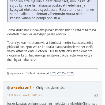
sanoisin että nyt kun aloitat chinenset, niin jos kaikki
sujuu kyllä ne heinäkuussa puskevat hedelmää ja
kypsyvät elokuussa-syyskuussa. Baccatumeissa menee
saman aikaa tai hieman vähemmän mutta niiden
kanssa vähän helpompi onnistua.
Tämä kuulostaa lupaavalta ja näin itsekin mietin että mitä tässä
odottelemaan, ei jää tyhjän päälle ehtiikö.
Tosin nyt kun muutama vielä itämässä mietin itseasiassa että
pitäisikö tuo 7pot White kohdalla tilata paikkosiemenet vielä,
vaiko jättää se ensi vuoteen. Olisi tietysti joku sata siementä
noita marketin habaneroja, niistäkin uskoisi että voisi löytyä
ihan hyvä habanero.
@ugponics - UG Chilit päiväkirjat
2024
-
2025
-
2026
akselsson1
Chiliyhdistyksen jäsen
helmikuu 01, 2024, 14:39:12 IP
#5
Jos esikavatus on kunnossa niin mielestäni vielä ehtii Chinenset