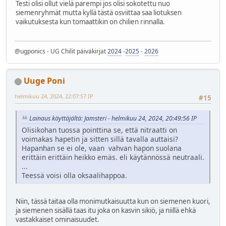
Testi olisi ollut vielä parempi jos olisi sokotettu nuo
siemenryhmät mutta kyllä tästä osviittaa saa liotuksen
vaikutuksesta kun tomaattikin on chilien rinnalla.
@ugponics - UG Chilit päiväkirjat
2024
-
2025
-
2026
Uuge Poni
helmikuu 24, 2024, 22:07:57 IP
#15
Lainaus käyttäjältä: Jamsteri - helmikuu 24, 2024, 20:49:56 IP
Olisikohan tuossa pointtina se, että nitraatti on
voimakas hapetin ja sitten sillä tavalla auttaisi?
Hapanhan se ei ole, vaan vahvan hapon suolana
erittäin erittäin heikko emäs. eli käytännössä neutraali.
...
Teessä voisi olla oksaalihappoa.
Niin, tässä taitaa olla monimutkaisuutta kun on siemenen kuori,
ja siemenen sisällä taas itu joka on kasvin sikiö, ja niillä ehkä
vastakkaiset ominaisuudet.