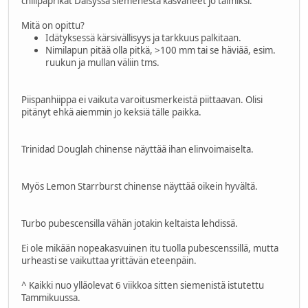
chilipaprikat Daisyssä siemenestä kasvaneet jo taimiksi.
Mitä on opittu?
Idätyksessä kärsivällisyys ja tarkkuus palkitaan.
Nimilapun pitää olla pitkä, >100 mm tai se häviää, esim.
ruukun ja mullan väliin tms.
Piispanhiippa ei vaikuta varoitusmerkeistä piittaavan. Olisi
pitänyt ehkä aiemmin jo keksiä tälle paikka.
Trinidad Douglah chinense näyttää ihan elinvoimaiselta.
Myös Lemon Starrburst chinense näyttää oikein hyvältä.
Turbo pubescensilla vähän jotakin keltaista lehdissä.
Ei ole mikään nopeakasvuinen itu tuolla pubescenssillä, mutta
urheasti se vaikuttaa yrittävän eteenpäin.
^ Kaikki nuo ylläolevat 6 viikkoa sitten siemenistä istutettu
Tammikuussa.