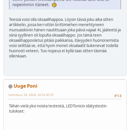
nopeimmin itäneet.
Teessä voisi olla oksaalihappoa. Löysin tässä joku aika sitten
artikkelin, jossa kerrottiin brittimiehen menehtyneen
munuaiskiviin hänen nautittuaan joka päivä vajaat 4L jääteetä ja
siinä syyllinen oli lopulta oksaalihappo. Jos tämä teen
oksaalihappooletus pitäisi paikkansa, itävyyden huononemista
voisi selittää se, että hyvin monet oksalaatit liukenevat todella
huonosti veteen. Tuo nopeus ei kyllä taas sitten täsmää
ollenkaan.
Uuge Poni
helmikuu 24, 2024, 20:52:45 IP
#14
Tähän vielä yksi noista testeistä, LEDTonicin idätystestin
tulokset: