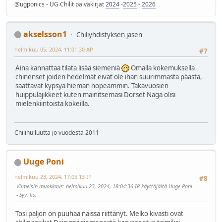
@ugponics - UG Chilit päiväkirjat
2024
-
2025
-
2026
akselsson1
Chiliyhdistyksen jäsen
helmikuu 05, 2024, 11:01:30 AP
#7
Aina kannattaa tilata lisää siemeniä
Omalla kokemuksella
chinenset joiden hedelmät eivät ole ihan suurimmasta päästä,
saattavat kypsyä hieman nopeammin. Takavuosien
huippulajikkeet kuten mainitsemasi Dorset Naga olisi
mielenkiintoista kokeilla.
Chilihulluutta jo vuodesta 2011
Uuge Poni
helmikuu 23, 2024, 17:05:13 IP
#8
Viimeisin muokkaus
: helmikuu 23, 2024, 18:04:36 IP käyttäjältä Uuge Poni
Syy
: lis.
Tosi paljon on puuhaa näissä riittänyt. Melko kivasti ovat