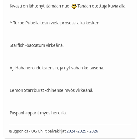
Kivasti on lähtenyt itämään nuo.
Tänään otettuja kuvia alla.
^ Turbo Pubella tosin vielä prosessi aika kesken.
Starfish -baccatum virkeänä.
Aji Habanero iduksi ensin, ja nyt vähän keltaisena.
Lemon Starrburst -chinense myös virkeänä.
Piispanhiipparit myös hereillä.
@ugponics - UG Chilit päiväkirjat
2024
-
2025
-
2026