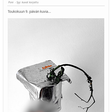
Poni
Syy
: kuvat korjattu
Toukokuun 9. päivän kuvia...