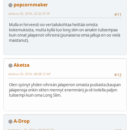
popcornmaker
elokuu 02, 2010, 22:32:37 IP
#11
Mulla ei hirveesti oo vertailukohtaa heittää omista
kokemuksista, mutta kyllä tuo long slim on ainakin tulisempaa
kuin omat jalapenot vihreinä (punaisena omia jalluja en oo vielä
maistanut).
Aketza
elokuu 03, 2010, 08:08:12 AP
#12
Olen syönyt yhden vihreän jalapenon omasta puskasta (kaupan
jalapenoja onkin sitten mennyt enemmän) ja oli todella paljon
tulisempi kuin oma Long Slim.
A-Drop
helmikuu 20, 2011, 18:01:07 IP