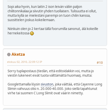
Sopi aika hyvin, kun laitin 2 ison leivän väliin paljon
chilitonnikalaa ja siivutin yhden tuollaisen. Tulisuutta ei ollut,
mutta kyllä se mielestäni parempi on tuon chilin kanssa,
suosittelen joskus kokeilemaan.
Niinkuin olen jo 2 kertaa tällä foorumilla sanonut, älä kokeille
hernekeitossa
Aketza
elokuu 02, 2010, 22:09:12 IP
#10
Sorry tuplapostaus (tiedän, että editoidakkin voi, mutta jo
viestin lukeneet eivät tuota välttämättä huomaa), mutta:
Googlettamalla löysin
sivuston
, joka väittää, että Cayenne Long
Slimin vahvuus olisi n. 20.000-40.000. Joko siellä tapahtunut
virhe tai suomen C Long Slimit ovat väärin nimetty.