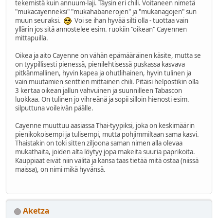
tekemistä kuin annuum-laji. Täysin eri chili. Voitaneen nimetä
"mukacayenneksi" "mukahabanerojen" ja "mukanagojen" sun
muun seuraksi.
Voi se ihan hyvää silti olla - tuottaa vain
yllärin jos sitä annostelee esim. ruokiin "oikean" Cayennen
mittapuilla.
Oikea ja aito Cayenne on vähän epämääräinen käsite, mutta se
on tyypillisesti pienessä, pienilehtisessä puskassa kasvava
pitkänmallinen, hyvin kapea ja ohutlihainen, hyvin tulinen ja
vain muutamien senttien mittainen chili. Pitäisi helpostikin olla
3 kertaa oikean jallun vahvuinen ja suunnilleen Tabascon
luokkaa. On tulinen jo vihreänä ja sopii silloin hienosti esim.
silputtuna voileivän päälle.
Cayenne muuttuu aasiassa Thai-tyypiksi, joka on keskimäärin
pienikokoisempi ja tulisempi, mutta pohjimmiltaan sama kasvi.
Thaistakin on toki sitten ziljoona saman nimen alla olevaa
mukathaita, joiden alta löytyy jopa makeita suuria paprikoita.
Kauppiaat eivät niin välitä ja kansa taas tietää mitä ostaa (niissä
maissa), on nimi mikä hyvänsä.
Aketza