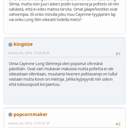
Slimiä, mutta söin juuri äsken podin tuoreena ja polttelu oli niin
vähäistä, että ei edes maitoa tarvita. Omat jalapeñonitkin ovat
vahvempia. Eli onko minulla joku muu Cayenne-tyyppinen laji
vai onko Long Slim oikeasti todella mieto?
kingsize
elokuu 02, 2010, 17:24:36 IP
#1
Omia Cayenne Long Slimmejä olen popsinut vihreänä
päivittäin. Ovat vain mukavan makuisia mutta poltetta ei ole
oikeastaan ollenkaan, muutama hivenen polttavampi on tullut
vastaan mutta kovin on mietoja. Jahka kypsyyvät niin uskon
että tulisuuspuoli korjaantuu.
popcornmaker
elokuu 02, 2010, 17:31:31 IP
#2