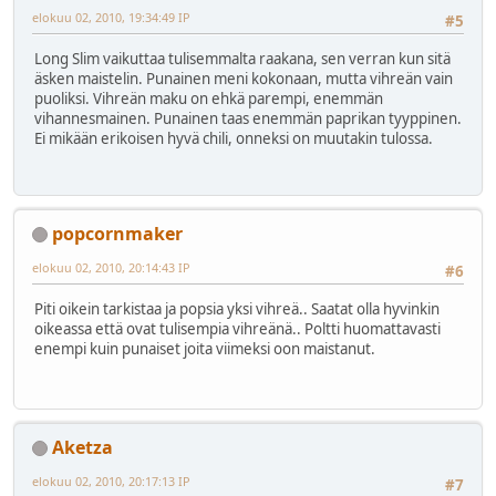
elokuu 02, 2010, 19:34:49 IP
#5
Long Slim vaikuttaa tulisemmalta raakana, sen verran kun sitä
äsken maistelin. Punainen meni kokonaan, mutta vihreän vain
puoliksi. Vihreän maku on ehkä parempi, enemmän
vihannesmainen. Punainen taas enemmän paprikan tyyppinen.
Ei mikään erikoisen hyvä chili, onneksi on muutakin tulossa.
popcornmaker
elokuu 02, 2010, 20:14:43 IP
#6
Piti oikein tarkistaa ja popsia yksi vihreä.. Saatat olla hyvinkin
oikeassa että ovat tulisempia vihreänä.. Poltti huomattavasti
enempi kuin punaiset joita viimeksi oon maistanut.
Aketza
elokuu 02, 2010, 20:17:13 IP
#7