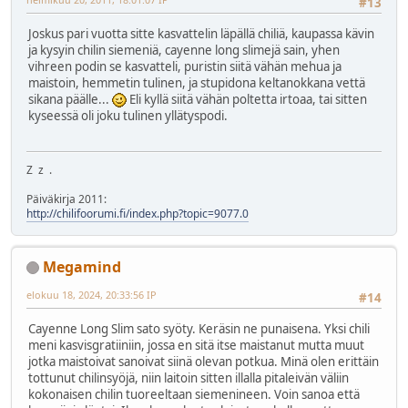
#13
Joskus pari vuotta sitte kasvattelin läpällä chiliä, kaupassa kävin
ja kysyin chilin siemeniä, cayenne long slimejä sain, yhen
vihreen podin se kasvatteli, puristin siitä vähän mehua ja
maistoin, hemmetin tulinen, ja stupidona keltanokkana vettä
sikana päälle...
Eli kyllä siitä vähän poltetta irtoaa, tai sitten
kyseessä oli joku tulinen yllätyspodi.
Z z .
Päiväkirja 2011:
http://chilifoorumi.fi/index.php?topic=9077.0
Megamind
elokuu 18, 2024, 20:33:56 IP
#14
Cayenne Long Slim sato syöty. Keräsin ne punaisena. Yksi chili
meni kasvisgratiiniin, jossa en sitä itse maistanut mutta muut
jotka maistoivat sanoivat siinä olevan potkua. Minä olen erittäin
tottunut chilinsyöjä, niin laitoin sitten illalla pitaleivän väliin
kokonaisen chilin tuoreeltaan siemenineen. Voin sanoa että