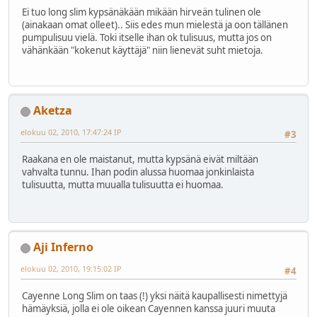
Ei tuo long slim kypsänäkään mikään hirveän tulinen ole
(ainakaan omat olleet).. Siis edes mun mielestä ja oon tällänen
pumpulisuu vielä. Toki itselle ihan ok tulisuus, mutta jos on
vähänkään "kokenut käyttäjä" niin lienevät suht mietoja.
Aketza
elokuu 02, 2010, 17:47:24 IP
#3
Raakana en ole maistanut, mutta kypsänä eivät miltään
vahvalta tunnu. Ihan podin alussa huomaa jonkinlaista
tulisuutta, mutta muualla tulisuutta ei huomaa.
Aji Inferno
elokuu 02, 2010, 19:15:02 IP
#4
Cayenne Long Slim on taas (!) yksi näitä kaupallisesti nimettyjä
hämäyksiä, jolla ei ole oikean Cayennen kanssa juuri muuta