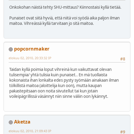
Onkokohan näistä tehty SHU-mittaus? Kiinnostaisi kyllä tietää.
Punaiset ovat siitä hyviä, että niitä voi syödä aika paljon ilman
maitoa. Vihreässä kyllä tarvitaan jo sitä maitoa.
popcornmaker
elokuu 02, 2010, 20:33:32 IP
#8
Taidan kyllä poimia loput vihreinä kun vaikuttavat olevan
tulisempia/ yhtä tulisia kuin punaiset.. En mä tuollaista
kokonaista ihan lonkalta edes pysty syömään ainakaan ilman
tölkillistä maitoa (aloittelija kun oon), mutta kaupan
pakastepitsaan oon noita siivutellut tai kun jotain
voileipägrillissä väsännyt niin sinne väliin oon lykännyt.
Aketza
elokuu 02, 2010, 21:09:43 IP
#9