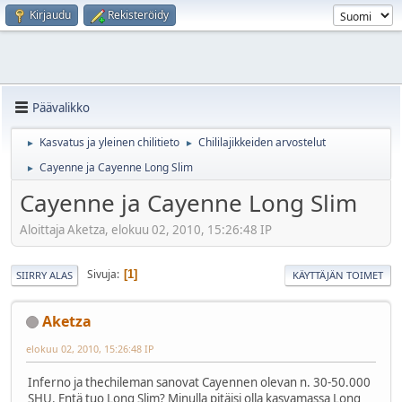
Kirjaudu
Rekisteröidy
Päävalikko
Kasvatus ja yleinen chilitieto
Chililajikkeiden arvostelut
►
►
Cayenne ja Cayenne Long Slim
►
Cayenne ja Cayenne Long Slim
Aloittaja Aketza, elokuu 02, 2010, 15:26:48 IP
Sivuja
1
SIIRRY ALAS
KÄYTTÄJÄN TOIMET
Aketza
elokuu 02, 2010, 15:26:48 IP
Inferno ja thechileman sanovat Cayennen olevan n. 30-50.000
SHU. Entä tuo Long Slim? Minulla pitäisi olla kasvamassa Long