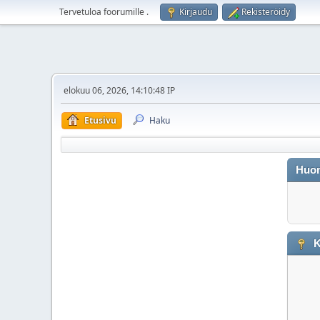
Tervetuloa foorumille
.
Kirjaudu
Rekisteröidy
elokuu 06, 2026, 14:10:48 IP
Etusivu
Haku
Huo
K