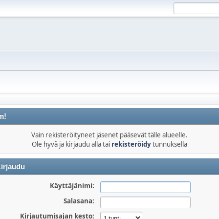
m!
Vain rekisteröityneet jäsenet pääsevät tälle alueelle.
Ole hyvä ja kirjaudu alla tai
rekisteröidy
tunnuksella
irjaudu
Käyttäjänimi:
Salasana:
Kirjautumisajan kesto: