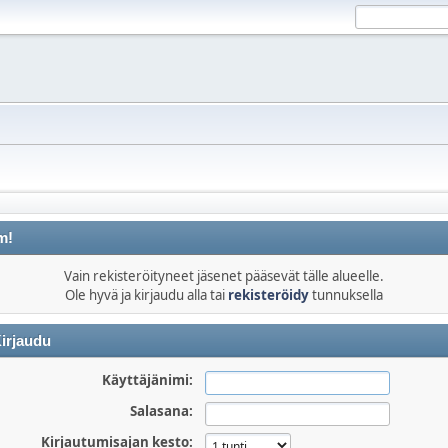
m!
Vain rekisteröityneet jäsenet pääsevät tälle alueelle.
Ole hyvä ja kirjaudu alla tai
rekisteröidy
tunnuksella
irjaudu
Käyttäjänimi:
Salasana:
Kirjautumisajan kesto: