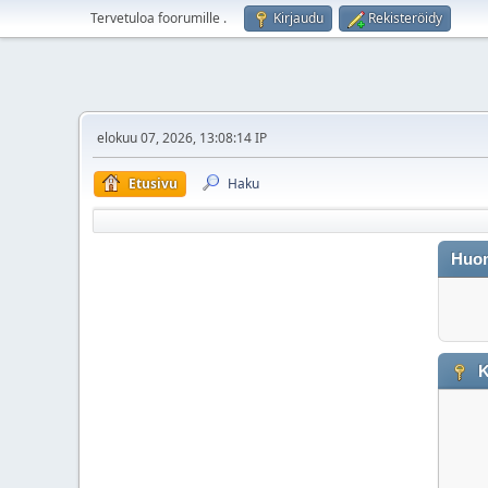
Tervetuloa foorumille
.
Kirjaudu
Rekisteröidy
elokuu 07, 2026, 13:08:14 IP
Etusivu
Haku
Huo
K