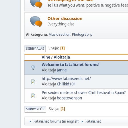
Tell us what you want, positive & negative fee
Other discussion
Everything else
Alikategoria
Music section
Photography
Sivuja
1
SIIRRY ALAS
Aihe
/
Aloittaja
Welcome to fatalii.net forums!
Aloittaja
Janne
http://www.fataliiseeds.net/
Aloittaja
Chilikid101
Perseides meteor shower Chilli festival in Spain?
Aloittaja
bobstevenson
Sivuja
1
SIIRRY YLÖS
Fatalii.net forums (in english)
Fatalii.net
►
►