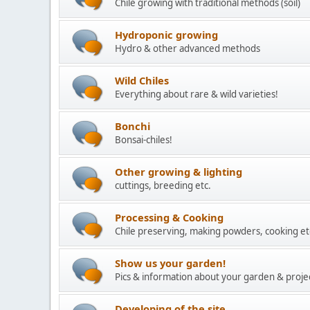
Chile growing with traditional methods (soil)
Hydroponic growing
Hydro & other advanced methods
Wild Chiles
Everything about rare & wild varieties!
Bonchi
Bonsai-chiles!
Other growing & lighting
cuttings, breeding etc.
Processing & Cooking
Chile preserving, making powders, cooking et
Show us your garden!
Pics & information about your garden & proje
Developing of the site