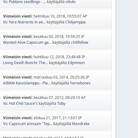
Vs: Poblano seedlings - ...
käyttäjältä
ottulo
Viimeisin viesti:
helmikuu 10, 2018, 10:55:07 AP
Vs: Yara Nutrients in ae...
käyttäjältä
Chilijamppa
Viimeisin viesti:
kesäkuu 03, 2018, 19:59:25 IP
Wanted Alive Capsicum ga...
käyttäjältä
chilifellow
Viimeisin viesti:
huhtikuu 12, 2018, 23:48:48 IP
Living Death Bonchi: The...
käyttäjältä
Edymnion
Viimeisin viesti:
marraskuu 03, 2014, 20:25:36 IP
AIRAM Kasvislamppu - Pla...
käyttäjältä
horsebones
Viimeisin viesti:
kesäkuu 07, 2012, 08:29:10 AP
Vs: Hot Chili Sauce's
käyttäjältä
Toby
Viimeisin viesti:
elokuu 21, 2017, 21:13:07 IP
Vs: Capsicum annuum "Tep...
käyttäjältä
Mandrake