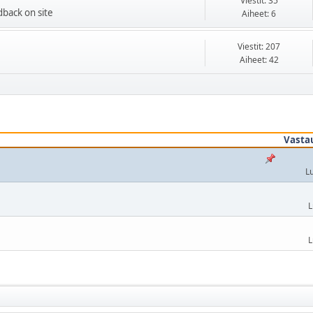
Viestit: 35
dback on site
Aiheet: 6
Viestit: 207
Aiheet: 42
Vasta
L
L
L