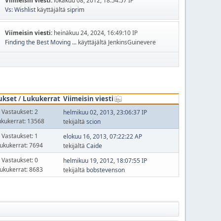
Viimeisin viesti:
lokakuu 08, 2012, 18:54:57 IP
Vs: Wishlist
käyttäjältä
siprim
Viimeisin viesti:
heinäkuu 24, 2024, 16:49:10 IP
Finding the Best Moving ...
käyttäjältä JenkinsGuinevere
ukset
/
Lukukerrat
Viimeisin viesti
Vastaukset: 2
helmikuu 02, 2013, 23:06:37 IP
ukukerrat: 13568
tekijältä
scion
Vastaukset: 1
elokuu 16, 2013, 07:22:22 AP
ukukerrat: 7694
tekijältä
Caide
Vastaukset: 0
helmikuu 19, 2012, 18:07:55 IP
ukukerrat: 8683
tekijältä
bobstevenson