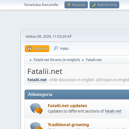
Tervetuloa foorumille
.
Kirjaudu
Rekisteröidy
elokuu 08, 2026, 11:53:29 AP
Etusivu
Haku
Fatalii.net forums (in english)
Fatalii.net
►
►
Fatalii.net
Fatalii.net
- chile discussion in english. (All topics in engl
Alikategoria
Fatalii.net updates
Updates to different sections of
fatalii.net
Traditional growing