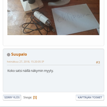
Suupalo
heinäkuu 27, 2018, 15:20:05 IP
#3
Koko satsi näillä näkymin myyty.
Sivuja
1
SIIRRY YLÖS
KÄYTTÄJÄN TOIMET