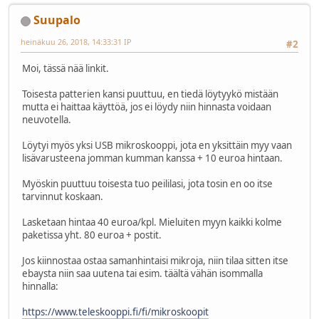
Suupalo
heinäkuu 26, 2018, 14:33:31 IP
#2
Moi, tässä nää linkit.
Toisesta patterien kansi puuttuu, en tiedä löytyykö mistään
mutta ei haittaa käyttöä, jos ei löydy niin hinnasta voidaan
neuvotella.
Löytyi myös yksi USB mikroskooppi, jota en yksittäin myy vaan
lisävarusteena jomman kumman kanssa + 10 euroa hintaan.
Myöskin puuttuu toisesta tuo peililasi, jota tosin en oo itse
tarvinnut koskaan.
Lasketaan hintaa 40 euroa/kpl. Mieluiten myyn kaikki kolme
paketissa yht. 80 euroa + postit.
Jos kiinnostaa ostaa samanhintaisi mikroja, niin tilaa sitten itse
ebaysta niin saa uutena tai esim. täältä vähän isommalla
hinnalla:
https://www.teleskooppi.fi/fi/mikroskoopit