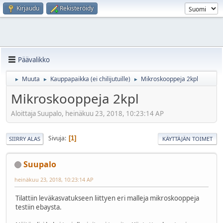
Kirjaudu
Rekisteröidy
Päävalikko
Muuta
Kauppapaikka (ei chilijutuille)
Mikroskooppeja 2kpl
►
►
►
Mikroskooppeja 2kpl
Aloittaja Suupalo, heinäkuu 23, 2018, 10:23:14 AP
Sivuja
1
SIIRRY ALAS
KÄYTTÄJÄN TOIMET
Suupalo
heinäkuu 23, 2018, 10:23:14 AP
Tilattiin leväkasvatukseen liittyen eri malleja mikroskooppeja
testiin ebaysta.