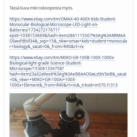
Tässä kuva mikroskoopeista myös.
https://www.ebay.com/itm/OMAX-40-400X-Kids-Student-
Monocular-Biological-Microscope-LED-Light-on-
Batteries/173427217671?
epid=1038153669&hash=item2861115507%3Ag%3ARRMAA
OSwofdbVl34&_sop=15&_nkw=omax+kids+student+monocula
r+biology&_sacat=0&_from=R40&rt=nc
https://www.ebay.com/itm/MIKO-GR-100B-100X-1000x-
Biological-light-grade-Science-Student-
Microscope/153061334758?
hash=item23a32a9ee6%3Ag%3AeB8AAOSwLztbV3eB&_sacat
=0&_nkw=+MIKO+GR-100Ai+100X-
1000x+Element&_from=R40&rt=nc&_trksid=m570.l1313