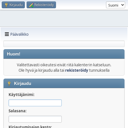
Kirjaudu
Rekisteröidy
Päävalikko
Huom!
Valitettavasti oikeutesi eivät riitä kalenterin katseluun.
Ole hyvä ja kirjaudu alla tai
rekisteröidy
tunnuksella
Kirjaudu
Käyttäjänimi:
Salasana:
Kirjautumisajan kesto: