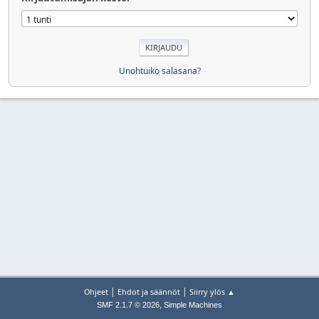
Unohtuiko salasana?
|
|
Ohjeet
Ehdot ja säännöt
Siirry ylös ▲
,
SMF 2.1.7 © 2026
Simple Machines