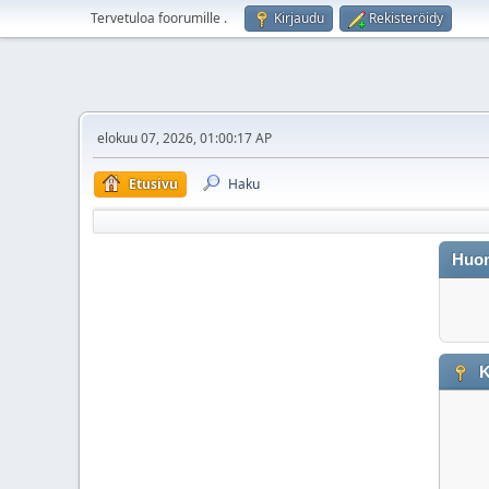
Tervetuloa foorumille
.
Kirjaudu
Rekisteröidy
elokuu 07, 2026, 01:00:17 AP
Etusivu
Haku
Huo
K