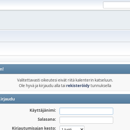
m!
Valitettavasti oikeutesi eivät riitä kalenterin katseluun.
Ole hyvä ja kirjaudu alla tai
rekisteröidy
tunnuksella
irjaudu
Käyttäjänimi:
Salasana:
Kirjautumisajan kesto: