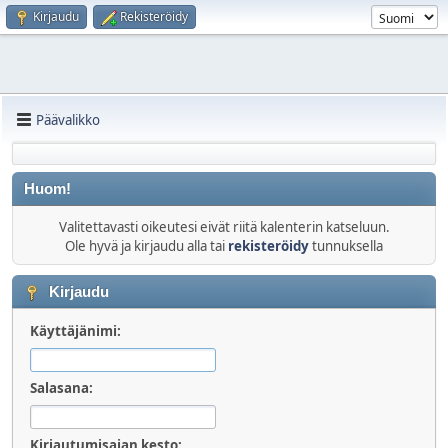
Kirjaudu
Rekisteröidy
Päävalikko
Huom!
Valitettavasti oikeutesi eivät riitä kalenterin katseluun.
Ole hyvä ja kirjaudu alla tai
rekisteröidy
tunnuksella
Kirjaudu
Käyttäjänimi:
Salasana:
Kirjautumisajan kesto: