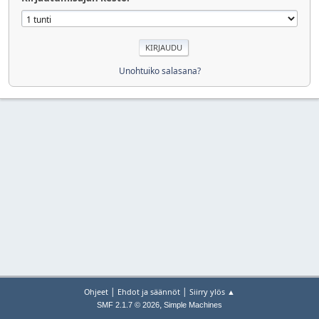
Unohtuiko salasana?
|
|
Ohjeet
Ehdot ja säännöt
Siirry ylös ▲
,
SMF 2.1.7 © 2026
Simple Machines