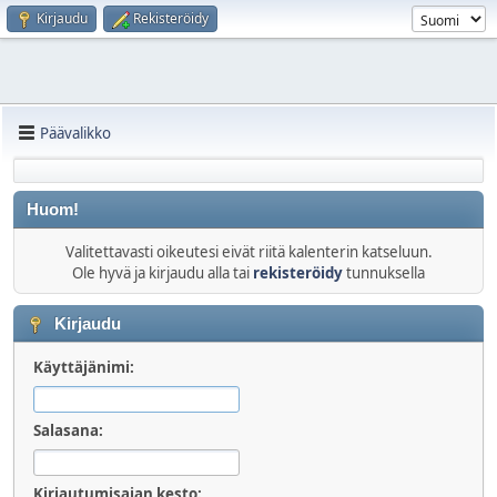
Kirjaudu
Rekisteröidy
Päävalikko
Huom!
Valitettavasti oikeutesi eivät riitä kalenterin katseluun.
Ole hyvä ja kirjaudu alla tai
rekisteröidy
tunnuksella
Kirjaudu
Käyttäjänimi:
Salasana:
Kirjautumisajan kesto: