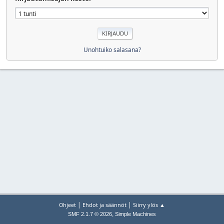
Unohtuiko salasana?
|
|
Ohjeet
Ehdot ja säännöt
Siirry ylös ▲
,
SMF 2.1.7 © 2026
Simple Machines