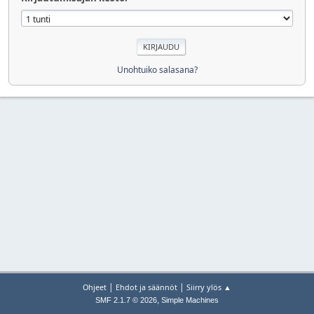
Unohtuiko salasana?
|
|
Ohjeet
Ehdot ja säännöt
Siirry ylös ▲
,
SMF 2.1.7 © 2026
Simple Machines