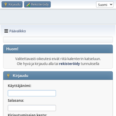
Kirjaudu
Rekisteröidy
Päävalikko
Huom!
Valitettavasti oikeutesi eivät riitä kalenterin katseluun.
Ole hyvä ja kirjaudu alla tai
rekisteröidy
tunnuksella
Kirjaudu
Käyttäjänimi:
Salasana:
Kirjautumisajan kesto: