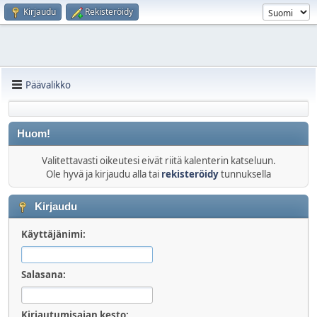
Kirjaudu
Rekisteröidy
Päävalikko
Huom!
Valitettavasti oikeutesi eivät riitä kalenterin katseluun.
Ole hyvä ja kirjaudu alla tai
rekisteröidy
tunnuksella
Kirjaudu
Käyttäjänimi:
Salasana:
Kirjautumisajan kesto: