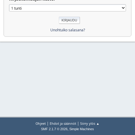
Unohtuiko salasana?
|
|
Ohjeet
Ehdot ja säännöt
Siirry ylös ▲
,
SMF 2.1.7 © 2026
Simple Machines