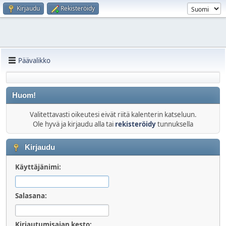
Kirjaudu
Rekisteröidy
Päävalikko
Huom!
Valitettavasti oikeutesi eivät riitä kalenterin katseluun.
Ole hyvä ja kirjaudu alla tai
rekisteröidy
tunnuksella
Kirjaudu
Käyttäjänimi:
Salasana:
Kirjautumisajan kesto: