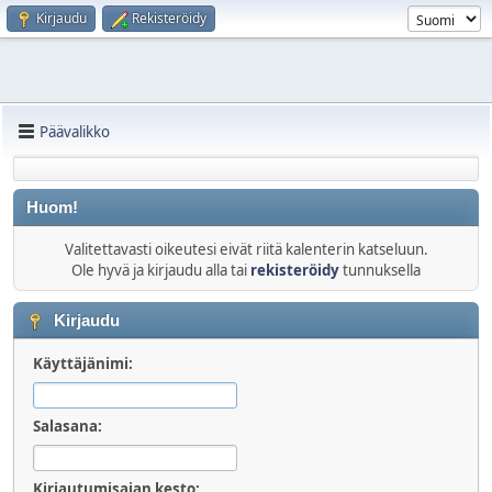
Kirjaudu
Rekisteröidy
Päävalikko
Huom!
Valitettavasti oikeutesi eivät riitä kalenterin katseluun.
Ole hyvä ja kirjaudu alla tai
rekisteröidy
tunnuksella
Kirjaudu
Käyttäjänimi:
Salasana:
Kirjautumisajan kesto: