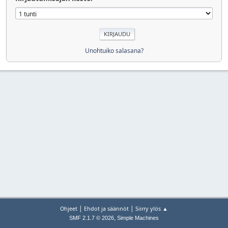
Unohtuiko salasana?
|
|
Ohjeet
Ehdot ja säännöt
Siirry ylös ▲
,
SMF 2.1.7 © 2026
Simple Machines