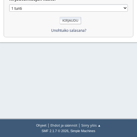
Unohtuiko salasana?
|
|
Ohjeet
Ehdot ja säännöt
Siirry ylös ▲
,
SMF 2.1.7 © 2026
Simple Machines