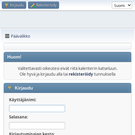
Kirjaudu
Rekisteröidy
Päävalikko
Huom!
Valitettavasti oikeutesi eivät riitä kalenterin katseluun.
Ole hyvä ja kirjaudu alla tai
rekisteröidy
tunnuksella
Kirjaudu
Käyttäjänimi:
Salasana:
Kirjautumisajan kesto: