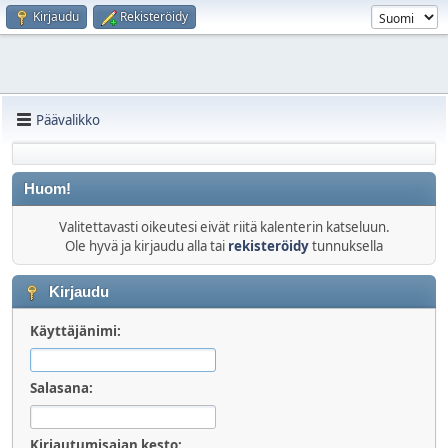
Kirjaudu
Rekisteröidy
Päävalikko
Huom!
Valitettavasti oikeutesi eivät riitä kalenterin katseluun.
Ole hyvä ja kirjaudu alla tai
rekisteröidy
tunnuksella
Kirjaudu
Käyttäjänimi:
Salasana:
Kirjautumisajan kesto: