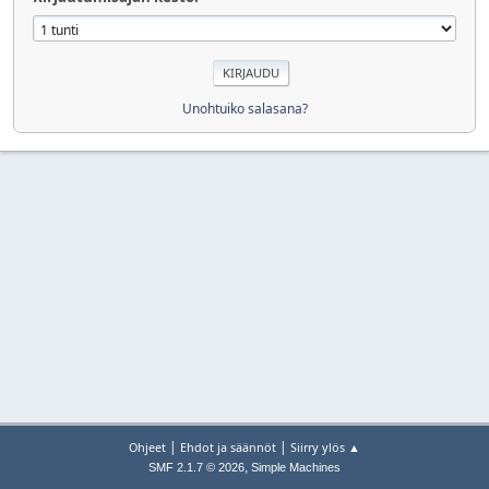
Unohtuiko salasana?
|
|
Ohjeet
Ehdot ja säännöt
Siirry ylös ▲
,
SMF 2.1.7 © 2026
Simple Machines