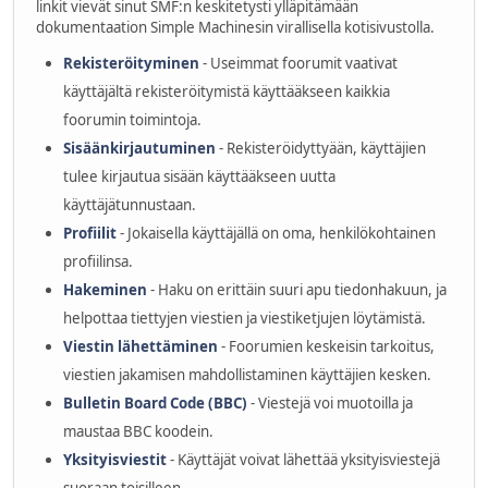
linkit vievät sinut SMF:n keskitetysti ylläpitämään
dokumentaation Simple Machinesin virallisella kotisivustolla.
Rekisteröityminen
- Useimmat foorumit vaativat
käyttäjältä rekisteröitymistä käyttääkseen kaikkia
foorumin toimintoja.
Sisäänkirjautuminen
- Rekisteröidyttyään, käyttäjien
tulee kirjautua sisään käyttääkseen uutta
käyttäjätunnustaan.
Profiilit
- Jokaisella käyttäjällä on oma, henkilökohtainen
profiilinsa.
Hakeminen
- Haku on erittäin suuri apu tiedonhakuun, ja
helpottaa tiettyjen viestien ja viestiketjujen löytämistä.
Viestin lähettäminen
- Foorumien keskeisin tarkoitus,
viestien jakamisen mahdollistaminen käyttäjien kesken.
Bulletin Board Code (BBC)
- Viestejä voi muotoilla ja
maustaa BBC koodein.
Yksityisviestit
- Käyttäjät voivat lähettää yksityisviestejä