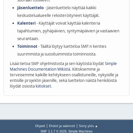
suoraan toisilleen.
Jäsenluettelo
- Jäsenluettelo näyttää kaikki
keskustelualueelle rekisteröityneet käyttäjät.
Kalenteri
- Käyttäjät voivat käyttää kalenteria
tapahtumien, pyhäpäivien, syntymäpäivien ja vastaavien
seurantaan.
Toiminnot
- Täältä löytyy luetteloa SMF:n kenties
suurimmista ja suosituimmista toiminnoista.
Lisää tietoa SMF ohjelmistosta ja sen käytöstä löydät
Simple
Machines Documentation Wikistä
. Kiitoksemme ja
terveisemme kaikille kehitykseen osallistuneille, nykyisille ja
entisille projektin jäsenille, sekä luettelon näistä henkilöistä
löydät osiosta
kiitokset
.
|
|
Ohjeet
Ehdot ja säännöt
Siirry ylös ▲
,
SMF 2.1.7 © 2026
Simple Machines