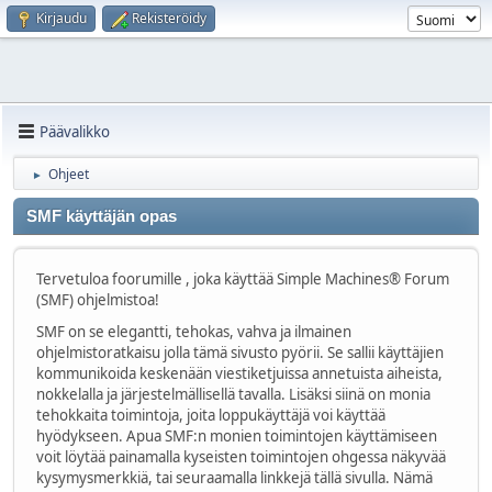
Kirjaudu
Rekisteröidy
Päävalikko
Ohjeet
►
SMF käyttäjän opas
Tervetuloa foorumille , joka käyttää Simple Machines® Forum
(SMF) ohjelmistoa!
SMF on se elegantti, tehokas, vahva ja ilmainen
ohjelmistoratkaisu jolla tämä sivusto pyörii. Se sallii käyttäjien
kommunikoida keskenään viestiketjuissa annetuista aiheista,
nokkelalla ja järjestelmällisellä tavalla. Lisäksi siinä on monia
tehokkaita toimintoja, joita loppukäyttäjä voi käyttää
hyödykseen. Apua SMF:n monien toimintojen käyttämiseen
voit löytää painamalla kyseisten toimintojen ohgessa näkyvää
kysymysmerkkiä, tai seuraamalla linkkejä tällä sivulla. Nämä