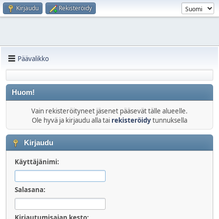
Kirjaudu
Rekisteröidy
Päävalikko
Huom!
Vain rekisteröityneet jäsenet pääsevät tälle alueelle.
Ole hyvä ja kirjaudu alla tai
rekisteröidy
tunnuksella
Kirjaudu
Käyttäjänimi:
Salasana:
Kirjautumisajan kesto: