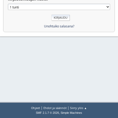
Unohtuiko salasana?
|
|
Ohjeet
Ehdot ja säännöt
Siirry ylös ▲
,
SMF 2.1.7 © 2026
Simple Machines