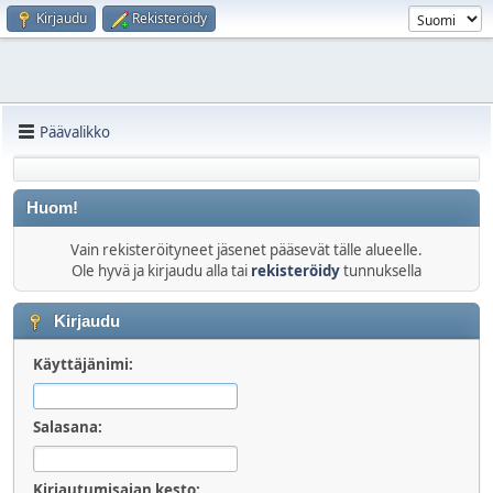
Kirjaudu
Rekisteröidy
Päävalikko
Huom!
Vain rekisteröityneet jäsenet pääsevät tälle alueelle.
Ole hyvä ja kirjaudu alla tai
rekisteröidy
tunnuksella
Kirjaudu
Käyttäjänimi:
Salasana:
Kirjautumisajan kesto: