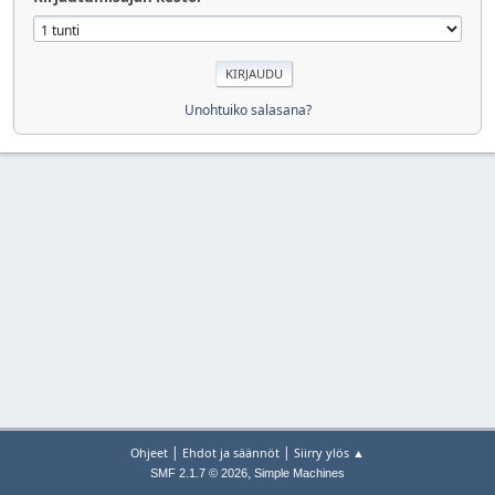
Unohtuiko salasana?
|
|
Ohjeet
Ehdot ja säännöt
Siirry ylös ▲
,
SMF 2.1.7 © 2026
Simple Machines