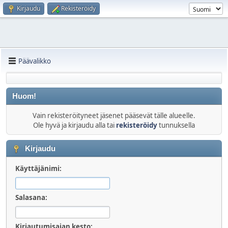
Kirjaudu
Rekisteröidy
Päävalikko
Huom!
Vain rekisteröityneet jäsenet pääsevät tälle alueelle.
Ole hyvä ja kirjaudu alla tai
rekisteröidy
tunnuksella
Kirjaudu
Käyttäjänimi:
Salasana:
Kirjautumisajan kesto: