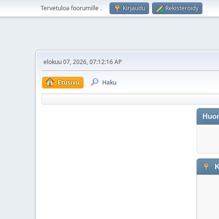
Tervetuloa foorumille
.
Kirjaudu
Rekisteröidy
elokuu 07, 2026, 07:12:16 AP
Etusivu
Haku
Huo
K