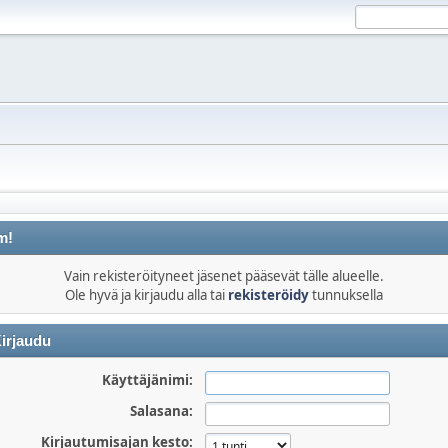
m!
Vain rekisteröityneet jäsenet pääsevät tälle alueelle.
Ole hyvä ja kirjaudu alla tai
rekisteröidy
tunnuksella
irjaudu
Käyttäjänimi:
Salasana:
Kirjautumisajan kesto: