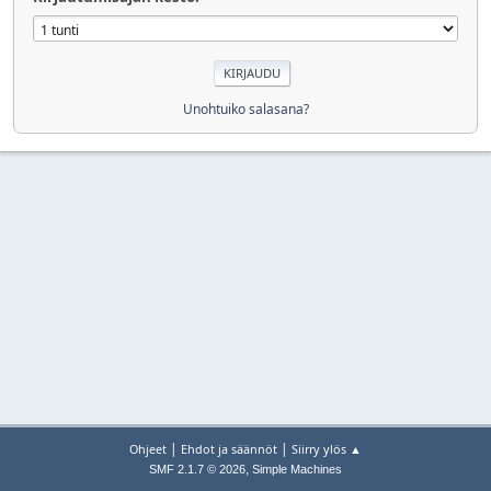
Unohtuiko salasana?
|
|
Ohjeet
Ehdot ja säännöt
Siirry ylös ▲
,
SMF 2.1.7 © 2026
Simple Machines