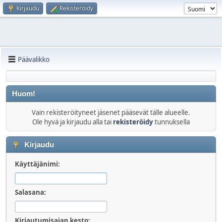
Kirjaudu
Rekisteröidy
Päävalikko
Huom!
Vain rekisteröityneet jäsenet pääsevät tälle alueelle.
Ole hyvä ja kirjaudu alla tai
rekisteröidy
tunnuksella
Kirjaudu
Käyttäjänimi:
Salasana:
Kirjautumisajan kesto: