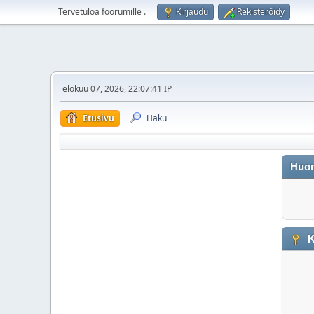
Tervetuloa foorumille
.
Kirjaudu
Rekisteröidy
elokuu 07, 2026, 22:07:41 IP
Etusivu
Haku
Huo
K