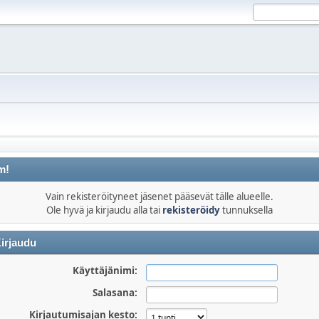
m!
Vain rekisteröityneet jäsenet pääsevät tälle alueelle.
Ole hyvä ja kirjaudu alla tai
rekisteröidy
tunnuksella
irjaudu
Käyttäjänimi:
Salasana:
Kirjautumisajan kesto: