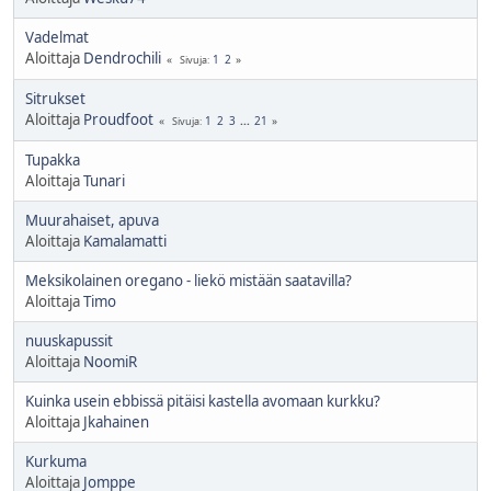
Vadelmat
Aloittaja
Dendrochili
1
2
Sivuja
Sitrukset
Aloittaja
Proudfoot
1
2
3
...
21
Sivuja
Tupakka
Aloittaja
Tunari
Muurahaiset, apuva
Aloittaja
Kamalamatti
Meksikolainen oregano - liekö mistään saatavilla?
Aloittaja
Timo
nuuskapussit
Aloittaja
NoomiR
Kuinka usein ebbissä pitäisi kastella avomaan kurkku?
Aloittaja
Jkahainen
Kurkuma
Aloittaja
Jomppe