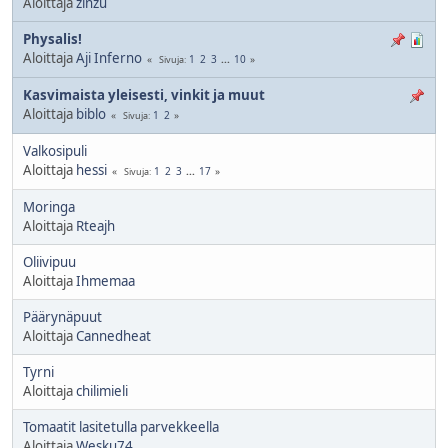
Aloittaja
zinzu
Physalis!
Aloittaja
Aji Inferno
1
2
3
...
10
Sivuja
Kasvimaista yleisesti, vinkit ja muut
Aloittaja
biblo
1
2
Sivuja
Valkosipuli
Aloittaja
hessi
1
2
3
...
17
Sivuja
Moringa
Aloittaja
Rteajh
Oliivipuu
Aloittaja
Ihmemaa
Päärynäpuut
Aloittaja
Cannedheat
Tyrni
Aloittaja
chilimieli
Tomaatit lasitetulla parvekkeella
Aloittaja
Wesku74