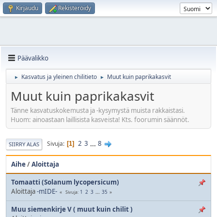
Kirjaudu
Rekisteröidy
Päävalikko
Kasvatus ja yleinen chilitieto
Muut kuin paprikakasvit
►
►
Muut kuin paprikakasvit
Tänne kasvatuskokemusta ja -kysymystä muista rakkaistasi.
Huom: ainoastaan laillisista kasveista! Kts. foorumin säännöt.
2
3
...
8
Sivuja
1
SIIRRY ALAS
Aihe
/
Aloittaja
Tomaatti (Solanum lycopersicum)
Aloittaja
-mIDE-
1
2
3
...
35
Sivuja
Muu siemenkirje V ( muut kuin chilit )