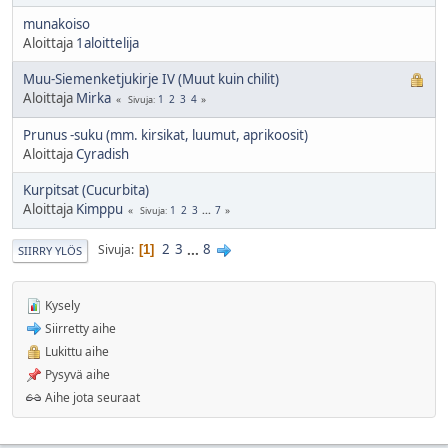
munakoiso
Aloittaja
1aloittelija
Muu-Siemenketjukirje IV (Muut kuin chilit)
Aloittaja
Mirka
1
2
3
4
Sivuja
Prunus -suku (mm. kirsikat, luumut, aprikoosit)
Aloittaja
Cyradish
Kurpitsat (Cucurbita)
Aloittaja
Kimppu
1
2
3
...
7
Sivuja
2
3
...
8
Sivuja
1
SIIRRY YLÖS
Kysely
Siirretty aihe
Lukittu aihe
Pysyvä aihe
Aihe jota seuraat