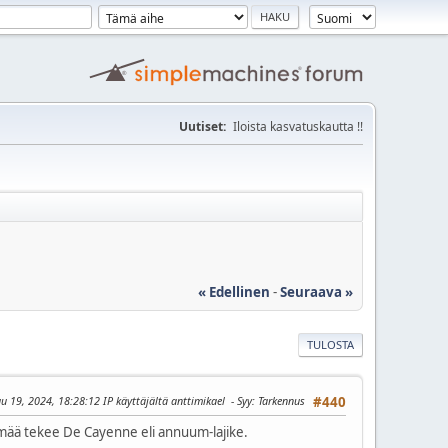
Uutiset:
Iloista kasvatuskautta !!
« Edellinen
-
Seuraava »
TULOSTA
uu 19, 2024, 18:28:12 IP käyttäjältä anttimikael
Syy
: Tarkennus
#440
elmää tekee De Cayenne eli annuum-lajike.