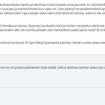
koittaa leikata tapiksi ja talvettaa mutta tosiaan oma parveke on siitä kiito
 suoraan ja esteettömästi kun vaan voi. Oon pitänyt terassilämmitintä tarvitt
 välissä tulee raja vastaan sekä valon että lämmön kanssa. Kasvi ei ole siis 
at heinäkuun alussa. Kysymys kuuluukin että jos kelien tarpeeksi viiletessä
atusvalon alle niin kuinka pitkään olisi mahdollista saada satoa vielä? Eli 
nessä kerännyt 95 kpl chilejä kyseisestä kasvista, tämän vuoksi asiaa miet
ää niin se voi pukata pitkäänkin lisää sisällä. Jotkut aloittaa vanhan sadon pe