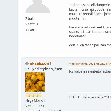
Tarkoituksena oli alunperin 
käytännössä läpi vuoden niin
mutta todennäköisesti jossain
muutenkin!
Zibula
Viestit: 1
Ensimmäiset raakileet tuliv
Kirjattu
sisälle/telttaan kunnon kasv
hedelmää?
edit. Olen tähän päivään men
akselsson1
marraskuu 05, 2024, 08:25:08 AP
Chiliyhdistyksen jäsen
Jos valoa ja ravinteita riitt
Chilihulluutta jo vuodesta 2011
Naga Morich
Viestit: 2751