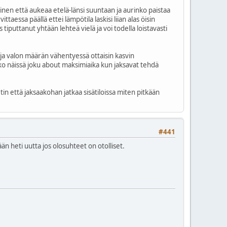
llinen että aukeaa etelä-länsi suuntaan ja aurinko paistaa
aessa päällä ettei lämpötila laskisi liian alas öisin
tiputtanut yhtään lehteä vielä ja voi todella loistavasti
 ja valon määrän vähentyessä ottaisin kasvin
onko näissä joku about maksimiaika kun jaksavat tehdä
in että jaksaakohan jatkaa sisätiloissa miten pitkään
#441
rään heti uutta jos olosuhteet on otolliset.