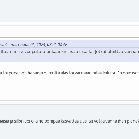
lsson1 - marraskuu 05, 2024, 08:25:08 AP
iittää niin se voi pukata pitkäänkin lisää sisällä. Jotkut aloittaa van
toi punainen habanero, mutta alas toi varmaan pitää leikata. En noin isona v
äisiä ja sillon voi olla helpompaa kasvattaa uusi tai vetää vanha ihan pienek