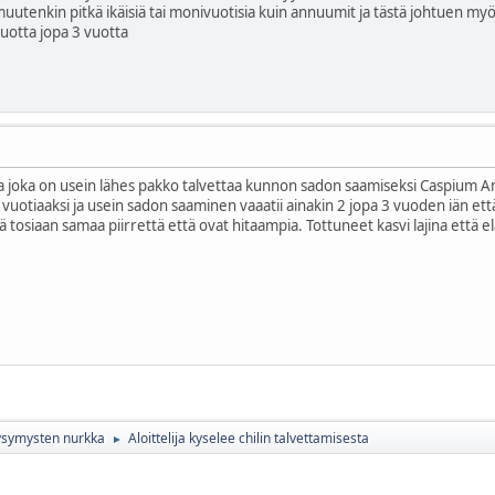
utenkin pitkä ikäisiä tai monivuotisia kuin annuumit ja tästä johtuen m
uotta jopa 3 vuotta
a joka on usein lähes pakko talvettaa kunnon sadon saamiseksi Caspium An
5 vuotiaaksi ja usein sadon saaminen vaaatii ainakin 2 jopa 3 vuoden iän et
llä tosiaan samaa piirrettä että ovat hitaampia. Tottuneet kasvi lajina että 
ikysymysten nurkka
Aloittelija kyselee chilin talvettamisesta
►