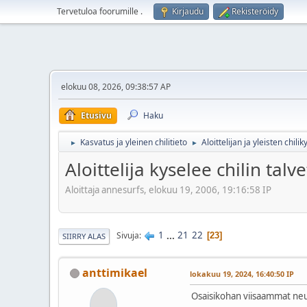
Tervetuloa foorumille
.
Kirjaudu
Rekisteröidy
elokuu 08, 2026, 09:38:57 AP
Etusivu
Haku
Kasvatus ja yleinen chilitieto
Aloittelijan ja yleisten chil
►
►
Aloittelija kyselee chilin tal
Aloittaja annesurfs, elokuu 19, 2006, 19:16:58 IP
1
...
21
22
Sivuja
23
SIIRRY ALAS
anttimikael
lokakuu 19, 2024, 16:40:50 IP
Osaisikohan viisaammat neuv