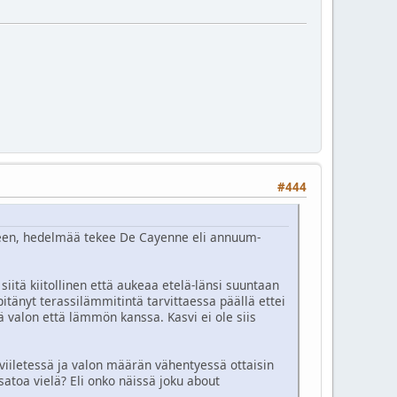
#444
lleen, hedelmää tekee De Cayenne eli annuum-
siitä kiitollinen että aukeaa etelä-länsi suuntaan
itänyt terassilämmitintä tarvittaessa päällä ettei
kä valon että lämmön kanssa. Kasvi ei ole siis
viiletessä ja valon määrän vähentyessä ottaisin
satoa vielä? Eli onko näissä joku about