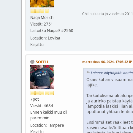
Chilihulluutta jo vuodesta 2011
Naga Morich
Viestit: 2751
Laitoitko Nagaa? #2560
Location: Loviisa
Kirjattu
sorrii
marraskuu 06, 2024, 17:05:42 IP
Lainaus käyttäjältä: antti
Osaisikohan viisaammat 
lajike.
Tarkoituksena oli alunpe
7pot
ja aurinko paistaa käytä
Viestit: 4684
lämpötila laskisi liian 
tiputtanut yhtään lehteä
Ennen kaikki muu oli
paremmin ...
Ensimmäiset raakileet t
Location: Tampere
kasvin sisälle/telttaan 
Kirjattu
maksimiaika kun jaksav