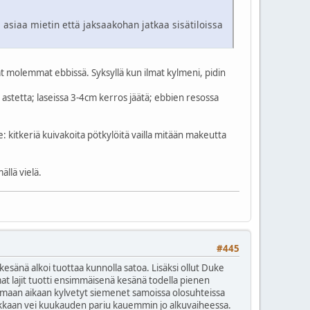
asiaa mietin että jaksaakohan jatkaa sisätiloissa
at molemmat ebbissä. Syksyllä kun ilmat kylmeni, pidin
 astetta; laseissa 3-4cm kerros jäätä; ebbien resossa
e: kitkeriä kuivakoita pötkylöitä vailla mitään makeutta
ällä vielä.
#445
na kesänä alkoi tuottaa kunnolla satoa. Lisäksi ollut Duke
at lajit tuotti ensimmäisenä kesänä todella pienen
samaan aikaan kylvetyt siemenet samoissa olosuhteissa
ukkaan vei kuukauden pariu kauemmin jo alkuvaiheessa.