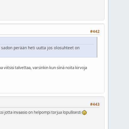
#442
han sadon perään heti uutta jos olosuhteet on
iitsisi talvettaa, varsinkin kun siinä noita kirvoja
#443
si jotta invaasio on helpompi torjua lopullisesti