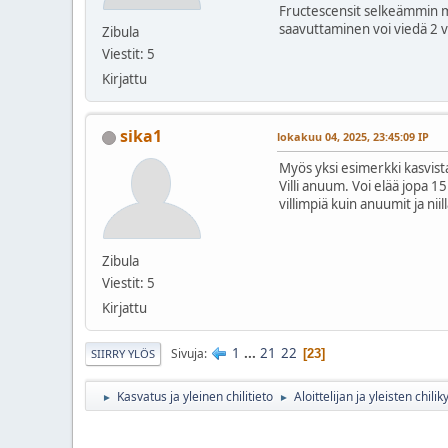
Fructescensit selkeämmin mu
saavuttaminen voi viedä 2 v
Zibula
Viestit: 5
Kirjattu
sika1
lokakuu 04, 2025, 23:45:09 IP
Myös yksi esimerkki kasvist
Villi anuum. Voi elää jopa 1
villimpiä kuin anuumit ja nii
Zibula
Viestit: 5
Kirjattu
1
...
21
22
Sivuja
23
SIIRRY YLÖS
Kasvatus ja yleinen chilitieto
Aloittelijan ja yleisten chil
►
►