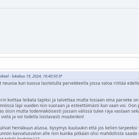
mikael - lokakuu 19, 2024, 16:40:50 IP
neuvoa kun tuossa lasitetulla parvekkeella jossa valoa riittää ede
rin koittaa leikata tapiksi ja talvettaa mutta tosiaan oma parveke on 
nnössä läpi vuoden niin suoraan ja esteettömästi kun vaan voi. Oon p
alas öisin mutta todennäköisesti jossain välissä tulee raja vastaan se
 vielä ja voi todella loistavasti muutenkin!
ulivat heinäkuun alussa. Kysymys kuuluukin että jos kelien tarpeeksi 
kunnon kasvatusvalon alle niin kuinka pitkään olisi mahdollista saada 
at tehdä hedelmää?