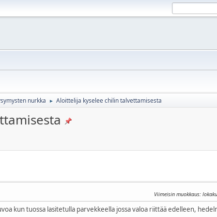
ikysymysten nurkka
Aloittelija kyselee chilin talvettamisesta
►
vettamisesta
Viimeisin muokkaus
: lokak
oa kun tuossa lasitetulla parvekkeella jossa valoa riittää edelleen, hed