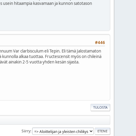
yös usein hitaampia kasvamaan ja kunnon satotason
#446
nuum Var clarbisculum eli Tepin. Eli tämä Jalostamaton
tä kunnolla alkaa tuottaa. Fructescensit myös on chileinä
elävät ainakin 2-5 vuotta yhden kesän sijasta.
TULOSTA
Siirry