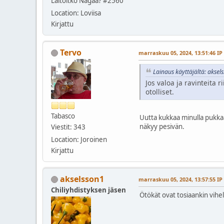
Laitoitko Nagaa? #2560
Location: Loviisa
Kirjattu
Tervo
marraskuu 05, 2024, 13:51:46 IP
Lainaus käyttäjältä: akse
Jos valoa ja ravinteita r
otolliset.
Tabasco
Uutta kukkaa minulla pukkaa 
näkyy pesivän.
Viestit: 343
Location: Joroinen
Kirjattu
akselsson1
marraskuu 05, 2024, 13:57:55 IP
Chiliyhdistyksen jäsen
Ötökät ovat tosiaankin viheli