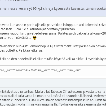
n mennessä kerännyt 95 kpl chilejä kyseisestä kasvista, tämän vuoksi 
lvelta kun annoin parin Ajin olla parvekkeella loppuun asti kokeeksi. Oliv
aollaan ~5cm. Se ei asuntoa jäähdyttänyt juurikaan.
iseen kaupunkiin, jäivät edelleen sinne. Palatessa oli pakkasta ulkona ~20
an terveen näköisiä ...
ä ainakkin nuo Ajit: Lemondrop ja Aji Cristal maistuivat jokseenkin paskall
des poltetta. Pelkkää kitkerää.
iis noiden hedelmillä ei ollut mitään käyttöä vaikka niitä tuli hyvinkin kylm
¤ø,¸¸,ø¤º°`°º¤øø¤º°`Ask Me!°º¤ø,¸¸,ø¤º°``°º¤ø,¸¸,ø¤º°``°º¤ø,¸¸,ø¤º°`
ileillä talvetus olisi turhaa. Mulla ollut Tabasco C fructescens ja vasta toise
as sato alkoi tulla vasta kolmantena kesänä eli 3 vuoden ikäisenä. Molemm
 sitten kunnollisen. Osa Fructeista on selkeästi hitaampia kuin anuumit 
-2 kuukautta myöhemmin kuin anuumeilla. Tyyliin kasvu aika siemenestä k