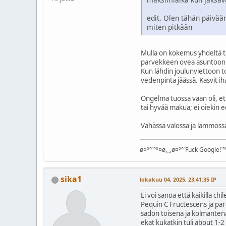
edit. Olen tähän päivää
miten pitkään
Mulla on kokemus yhdeltä ta
parvekkeen ovea asuntoon r
Kun lähdin joulunviettoon to
vedenpinta jäässä. Kasvit ih
Ongelma tuossa vaan oli, ett
tai hyvää makua; ei oiekin e
Vähässä valossa ja lämmössä s
ø¤º°`°º¤ø,¸¸,ø¤º°`Fuck Google!`°º
sika1
lokakuu 04, 2025, 23:41:35 IP
Ei voi sanoa että kaikilla ch
Pequin C Fructescens ja par
sadon toisena ja kolmantena
ekat kukatkin tuli about 1