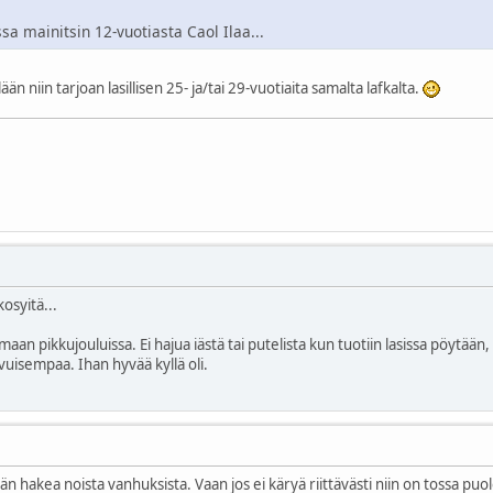
ssa mainitsin 12-vuotiasta Caol Ilaa...
n niin tarjoan lasillisen 25- ja/tai 29-vuotiaita samalta lafkalta.
osyitä...
aan pikkujouluissa. Ei hajua iästä tai putelista kun tuotiin lasissa pöytään, v
vuisempaa. Ihan hyvää kyllä oli.
hän hakea noista vanhuksista. Vaan jos ei käryä riittävästi niin on tossa puo