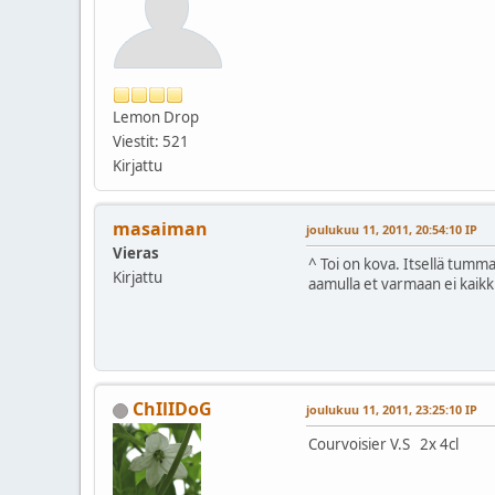
Lemon Drop
Viestit: 521
Kirjattu
masaiman
joulukuu 11, 2011, 20:54:10 IP
Vieras
^ Toi on kova. Itsellä tumma
Kirjattu
aamulla et varmaan ei kaikki
ChIlIDoG
joulukuu 11, 2011, 23:25:10 IP
Courvoisier V.S 2x 4cl