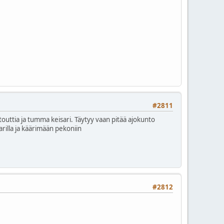
#2811
touttia ja tumma keisari. Täytyy vaan pitää ajokunto
rilla ja käärimään pekoniin
#2812