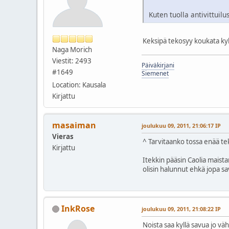
Kuten tuolla antivittuilu
Keksipä tekosyy koukata kylää
Naga Morich
Viestit: 2493
Päiväkirjani
#1649
Siemenet
Location: Kausala
Kirjattu
masaiman
joulukuu 09, 2011, 21:06:17 IP
Vieras
^ Tarvitaanko tossa enää tek
Kirjattu
Itekkin pääsin Caolia maistam
olisin halunnut ehkä jopa sa
InkRose
joulukuu 09, 2011, 21:08:22 IP
Noista saa kyllä savua jo vä