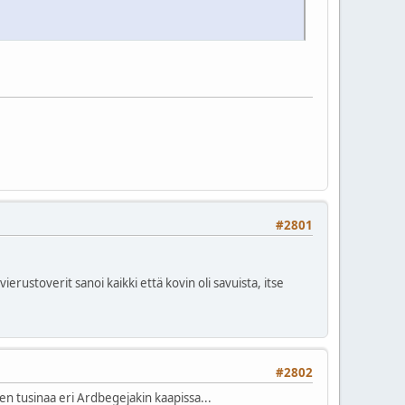
#2801
ierustoverit sanoi kaikki että kovin oli savuista, itse
#2802
len tusinaa eri Ardbegejakin kaapissa...