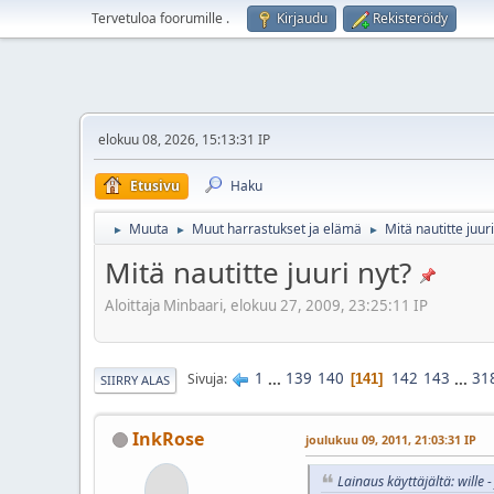
Tervetuloa foorumille
.
Kirjaudu
Rekisteröidy
elokuu 08, 2026, 15:13:31 IP
Etusivu
Haku
Muuta
Muut harrastukset ja elämä
Mitä nautitte juuri
►
►
►
Mitä nautitte juuri nyt?
Aloittaja Minbaari, elokuu 27, 2009, 23:25:11 IP
1
...
139
140
142
143
...
31
Sivuja
141
SIIRRY ALAS
InkRose
joulukuu 09, 2011, 21:03:31 IP
Lainaus käyttäjältä: wille 