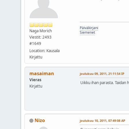
Päiväkirjani
Naga Morich
Siemenet
Viestit: 2493
#1649
Location: Kausala
Kirjattu
masaiman
joulukuu 09, 2011, 21:11:54 IP
Vieras
Uikku ihan parasta. Taidan h
Kirjattu
Nizo
joulukuu 10, 2011, 07:49:08 AP