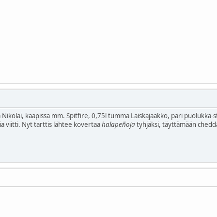
 Nikolai, kaapissa mm. Spitfire, 0,75l tumma Laiskajaakko, pari puolukka-s
a viitti. Nyt tarttis lähtee kovertaa
halapeñoja
tyhjäksi, täyttämään chedda