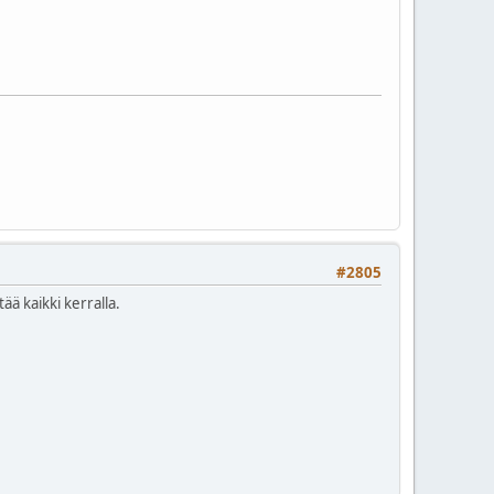
#2805
ää kaikki kerralla.