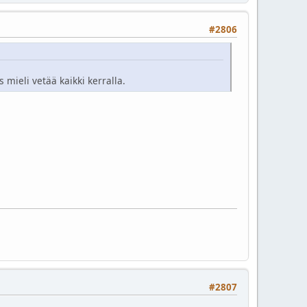
#2806
 mieli vetää kaikki kerralla.
#2807