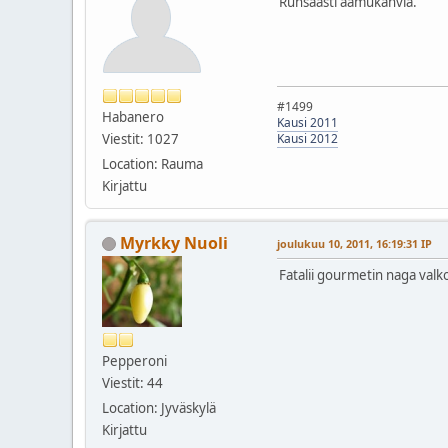
Runsaasti aamukahvia.
#1499
Habanero
Kausi 2011
Viestit: 1027
Kausi 2012
Location: Rauma
Kirjattu
Myrkky Nuoli
joulukuu 10, 2011, 16:19:31 IP
Fatalii gourmetin naga valko
Pepperoni
Viestit: 44
Location: Jyväskylä
Kirjattu