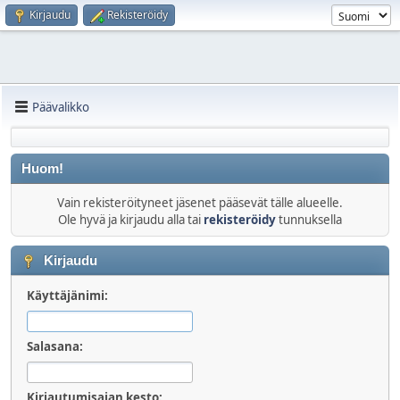
Kirjaudu
Rekisteröidy
Päävalikko
Huom!
Vain rekisteröityneet jäsenet pääsevät tälle alueelle.
Ole hyvä ja kirjaudu alla tai
rekisteröidy
tunnuksella
Kirjaudu
Käyttäjänimi:
Salasana:
Kirjautumisajan kesto: