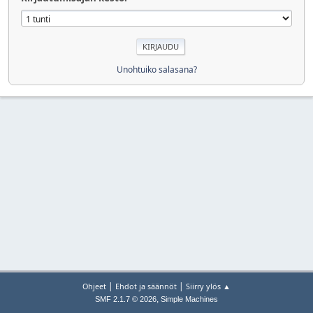
Unohtuiko salasana?
|
|
Ohjeet
Ehdot ja säännöt
Siirry ylös ▲
,
SMF 2.1.7 © 2026
Simple Machines