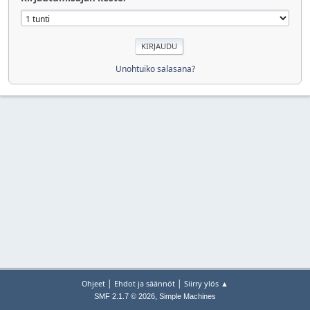
Unohtuiko salasana?
|
|
Ohjeet
Ehdot ja säännöt
Siirry ylös ▲
,
SMF 2.1.7 © 2026
Simple Machines