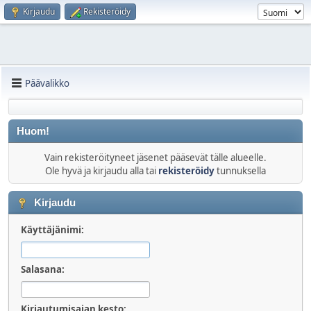
Kirjaudu
Rekisteröidy
Päävalikko
Huom!
Vain rekisteröityneet jäsenet pääsevät tälle alueelle.
Ole hyvä ja kirjaudu alla tai
rekisteröidy
tunnuksella
Kirjaudu
Käyttäjänimi:
Salasana:
Kirjautumisajan kesto: