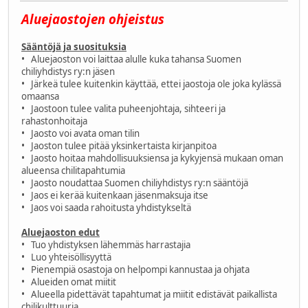
Aluejaostojen ohjeistus
Sääntöjä ja suosituksia
• Aluejaoston voi laittaa alulle kuka tahansa Suomen
chiliyhdistys ry:n jäsen
• Järkeä tulee kuitenkin käyttää, ettei jaostoja ole joka kylässä
omaansa
• Jaostoon tulee valita puheenjohtaja, sihteeri ja
rahastonhoitaja
• Jaosto voi avata oman tilin
• Jaoston tulee pitää yksinkertaista kirjanpitoa
• Jaosto hoitaa mahdollisuuksiensa ja kykyjensä mukaan oman
alueensa chilitapahtumia
• Jaosto noudattaa Suomen chiliyhdistys ry:n sääntöjä
• Jaos ei kerää kuitenkaan jäsenmaksuja itse
• Jaos voi saada rahoitusta yhdistykseltä
Aluejaoston edut
• Tuo yhdistyksen lähemmäs harrastajia
• Luo yhteisöllisyyttä
• Pienempiä osastoja on helpompi kannustaa ja ohjata
• Alueiden omat miitit
• Alueella pidettävät tapahtumat ja miitit edistävät paikallista
chilikulttuuria