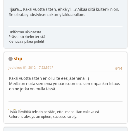
Tjaa'a... Kaksi vuotta sitten, ehkä yli...? Aikaa siitä kuitenkin on.
Se oli sitä yhdistyksen alkumylläkkää silloin.
Uniformu ukkosesta
Prässit sirkkelin teristä
Kiehuvaa pikeä poletit
shp
joulukuu 01, 2010, 17:22:57 IP
#14
Kaksi vuotta sitten en ollu ite ees jäsenenä =)
Meillä on noita siemeniä ympäri suomea, siemenpankin listaus
on ne jotka on mulla tässä.
Lisää lärviöitä tekstin perään, ettei mene liian vakavaksi
Failure is always an option, success rarely.