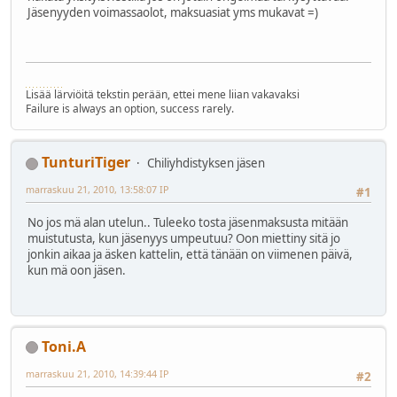
Jäsenyyden voimassaolot, maksuasiat yms mukavat =)
Lisää lärviöitä tekstin perään, ettei mene liian vakavaksi
Failure is always an option, success rarely.
TunturiTiger
Chiliyhdistyksen jäsen
marraskuu 21, 2010, 13:58:07 IP
#1
No jos mä alan utelun.. Tuleeko tosta jäsenmaksusta mitään
muistutusta, kun jäsenyys umpeutuu? Oon miettiny sitä jo
jonkin aikaa ja äsken kattelin, että tänään on viimenen päivä,
kun mä oon jäsen.
Toni.A
marraskuu 21, 2010, 14:39:44 IP
#2