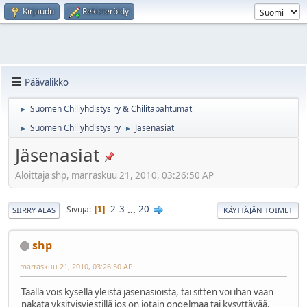
Kirjaudu
Rekisteröidy
Päävalikko
Suomen Chiliyhdistys ry & Chilitapahtumat
►
Suomen Chiliyhdistys ry
Jäsenasiat
►
►
Jäsenasiat
Aloittaja shp, marraskuu 21, 2010, 03:26:50 AP
2
3
...
20
Sivuja
1
SIIRRY ALAS
KÄYTTÄJÄN TOIMET
shp
marraskuu 21, 2010, 03:26:50 AP
Täällä vois kysellä yleistä jäsenasioista, tai sitten voi ihan vaan
nakata yksityisviestillä jos on jotain ongelmaa tai kysyttävää.