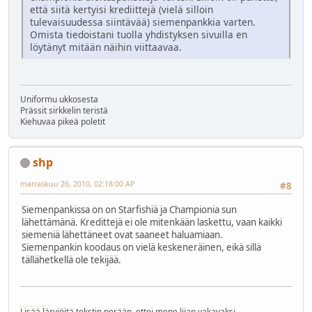
että siitä kertyisi krediittejä (vielä silloin
tulevaisuudessa siintävää) siemenpankkia varten.
Omista tiedoistani tuolla yhdistyksen sivuilla en
löytänyt mitään näihin viittaavaa.
Uniformu ukkosesta
Prässit sirkkelin teristä
Kiehuvaa pikeä poletit
shp
marraskuu 26, 2010, 02:18:00 AP
#8
Siemenpankissa on on Starfishiä ja Championia sun
lähettämänä. Kredittejä ei ole mitenkään laskettu, vaan kaikki
siemeniä lähettäneet ovat saaneet haluamiaan.
Siemenpankin koodaus on vielä keskeneräinen, eikä sillä
tällähetkellä ole tekijää.
Lisää lärviöitä tekstin perään, ettei mene liian vakavaksi