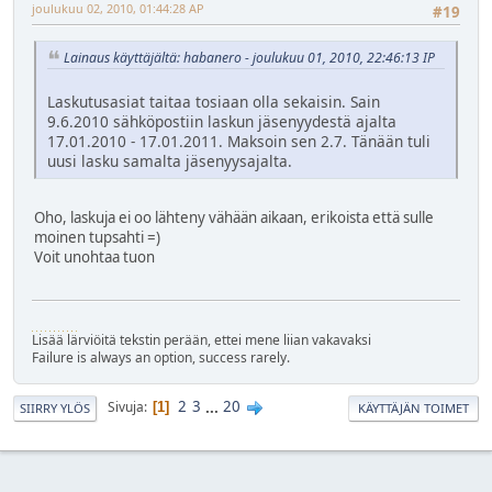
joulukuu 02, 2010, 01:44:28 AP
#19
Lainaus käyttäjältä: habanero - joulukuu 01, 2010, 22:46:13 IP
Laskutusasiat taitaa tosiaan olla sekaisin. Sain
9.6.2010 sähköpostiin laskun jäsenyydestä ajalta
17.01.2010 - 17.01.2011. Maksoin sen 2.7. Tänään tuli
uusi lasku samalta jäsenyysajalta.
Oho, laskuja ei oo lähteny vähään aikaan, erikoista että sulle
moinen tupsahti =)
Voit unohtaa tuon
Lisää lärviöitä tekstin perään, ettei mene liian vakavaksi
Failure is always an option, success rarely.
2
3
...
20
Sivuja
1
SIIRRY YLÖS
KÄYTTÄJÄN TOIMET