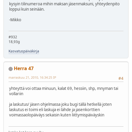
kysyin tilinumeroa mihin maksan jäsenmaksuni, yhteydenpito
loppui kuin seinään.
-Mikko
#932
18,93g
Kasvatuspäiväkirja
Herra 47
marraskuu 21, 2010, 16:34:25 IP
#4
yhteyttä voi ottaa minuun, kalat 69, hessiin, shp, mnyman tai
vollariin
ja laskutus/ jäsen ohjelmassa joku bugi tällä hetkellä joten
laskutus ei toimi eli laskuja ei lähde ja jasenkorttien
voimassaolopäiväys sekaisin kuten liittymispäiväyskin