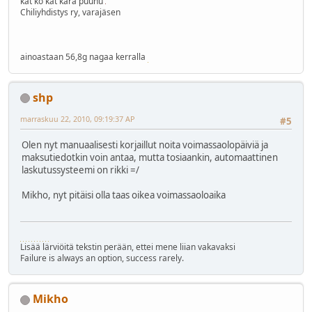
kat ko kat kara puuhu
Chiliyhdistys ry, varajäsen
ainoastaan 56,8g nagaa kerralla
shp
marraskuu 22, 2010, 09:19:37 AP
#5
Olen nyt manuaalisesti korjaillut noita voimassaolopäiviä ja
maksutiedotkin voin antaa, mutta tosiaankin, automaattinen
laskutussysteemi on rikki =/
Mikho, nyt pitäisi olla taas oikea voimassaoloaika
Lisää lärviöitä tekstin perään, ettei mene liian vakavaksi
Failure is always an option, success rarely.
Mikho