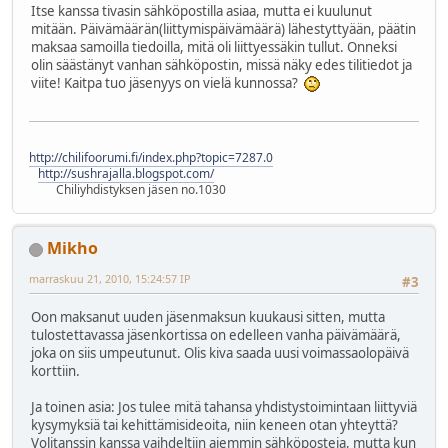
Itse kanssa tivasin sähköpostilla asiaa, mutta ei kuulunut
mitään. Päivämäärän(liittymispäivämäärä) lähestyttyään, päätin
maksaa samoilla tiedoilla, mitä oli liittyessäkin tullut. Onneksi
olin säästänyt vanhan sähköpostin, missä näky edes tilitiedot ja
viite! Kaitpa tuo jäsenyys on vielä kunnossa?
http://chilifoorumi.fi/index.php?topic=7287.0
http://sushrajalla.blogspot.com/
Chiliyhdistyksen jäsen no.1030
Mikho
marraskuu 21, 2010, 15:24:57 IP
#3
Oon maksanut uuden jäsenmaksun kuukausi sitten, mutta
tulostettavassa jäsenkortissa on edelleen vanha päivämäärä,
joka on siis umpeutunut. Olis kiva saada uusi voimassaolopäivä
korttiin.
Ja toinen asia: Jos tulee mitä tahansa yhdistystoimintaan liittyviä
kysymyksiä tai kehittämisideoita, niin keneen otan yhteyttä?
Volitanssin kanssa vaihdeltiin aiemmin sähköposteja, mutta kun