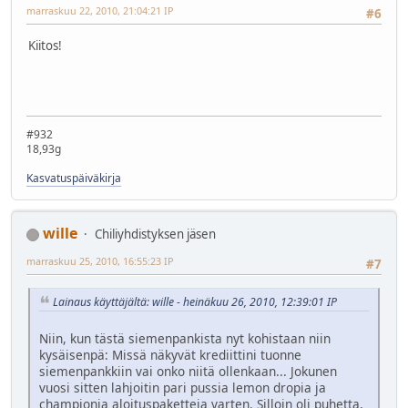
marraskuu 22, 2010, 21:04:21 IP
#6
Kiitos!
#932
18,93g
Kasvatuspäiväkirja
wille
Chiliyhdistyksen jäsen
marraskuu 25, 2010, 16:55:23 IP
#7
Lainaus käyttäjältä: wille - heinäkuu 26, 2010, 12:39:01 IP
Niin, kun tästä siemenpankista nyt kohistaan niin
kysäisenpä: Missä näkyvät krediittini tuonne
siemenpankkiin vai onko niitä ollenkaan... Jokunen
vuosi sitten lahjoitin pari pussia lemon dropia ja
championia aloituspaketteja varten. Silloin oli puhetta,