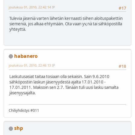
joulukuu 01, 2010, 22:42:14 IP
#17
Tulevia jäseniä varten lähetän kernaasti siihen aloituspakettiin
siemeniä, jos alkaa ehtymään. Ota vaan yv,nä tai sähköpostilla
yhteyttä.
habanero
joulukuu 01, 2010, 22:46:13 IP
#18
Laskutusasiat taitaa tosiaan olla sekaisin. Sain 9.6.2010
sähköpostiin laskun jäsenyydestä ajalta 17.01.2010 -
17.01.2011. Maksoin sen 2.7. Tänään tuli uusi lasku samalta
jäsenyysajalta.
Chiliyhdistys #011
shp