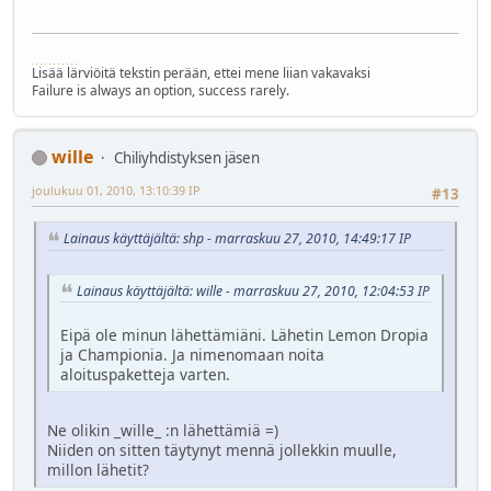
Lisää lärviöitä tekstin perään, ettei mene liian vakavaksi
Failure is always an option, success rarely.
wille
Chiliyhdistyksen jäsen
joulukuu 01, 2010, 13:10:39 IP
#13
Lainaus käyttäjältä: shp - marraskuu 27, 2010, 14:49:17 IP
Lainaus käyttäjältä: wille - marraskuu 27, 2010, 12:04:53 IP
Eipä ole minun lähettämiäni. Lähetin Lemon Dropia
ja Championia. Ja nimenomaan noita
aloituspaketteja varten.
Ne olikin _wille_ :n lähettämiä =)
Niiden on sitten täytynyt mennä jollekkin muulle,
millon lähetit?