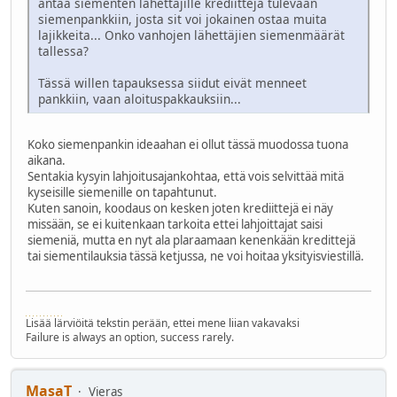
antaa siementen lähettäjille krediittejä tulevaan
siemenpankkiin, josta sit voi jokainen ostaa muita
lajikkeita... Onko vanhojen lähettäjien siemenmäärät
tallessa?
Tässä willen tapauksessa siidut eivät menneet
pankkiin, vaan aloituspakkauksiin...
Koko siemenpankin ideaahan ei ollut tässä muodossa tuona
aikana.
Sentakia kysyin lahjoitusajankohtaa, että vois selvittää mitä
kyseisille siemenille on tapahtunut.
Kuten sanoin, koodaus on kesken joten krediittejä ei näy
missään, se ei kuitenkaan tarkoita ettei lahjoittajat saisi
siemeniä, mutta en nyt ala plaraamaan kenenkään kredittejä
tai siementilauksia tässä ketjussa, ne voi hoitaa yksityisviestillä.
Lisää lärviöitä tekstin perään, ettei mene liian vakavaksi
Failure is always an option, success rarely.
MasaT
Vieras