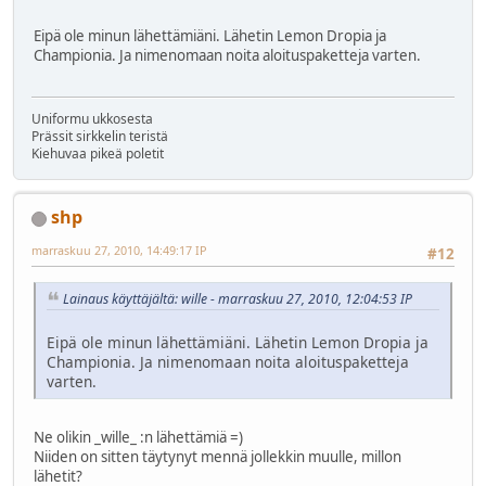
Eipä ole minun lähettämiäni. Lähetin Lemon Dropia ja
Championia. Ja nimenomaan noita aloituspaketteja varten.
Uniformu ukkosesta
Prässit sirkkelin teristä
Kiehuvaa pikeä poletit
shp
marraskuu 27, 2010, 14:49:17 IP
#12
Lainaus käyttäjältä: wille - marraskuu 27, 2010, 12:04:53 IP
Eipä ole minun lähettämiäni. Lähetin Lemon Dropia ja
Championia. Ja nimenomaan noita aloituspaketteja
varten.
Ne olikin _wille_ :n lähettämiä =)
Niiden on sitten täytynyt mennä jollekkin muulle, millon
lähetit?