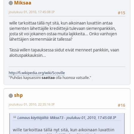
Miksaa
joulukuu 01, 2010, 17:45:08 IP
#15
wille tarkoittaa tällä nyt sitä, kun aikoinaan luvattiin antaa
siementen lähettäjille krediittejä tulevaan siemenpankkiin,
josta sit voi jokainen ostaa muita lajikkeita... Onko vanhojen
lähettäjien siemenmäärät tallessa?
Tässä willen tapauksessa siidut eivät menneet pankkiin, vaan
aloituspakkauksiin...
http://fi.wikipedia.org/wiki/Scoville
"Puhdas kapsaisiini
saattaa
olla huonoa vatsalle."
shp
joulukuu 01, 2010, 22:35:16 IP
#16
Lainaus käyttäjältä: Miksa73 - joulukuu 01, 2010, 17:45:08 IP
wille tarkoittaa tällä nyt sitä, kun aikoinaan luvattiin