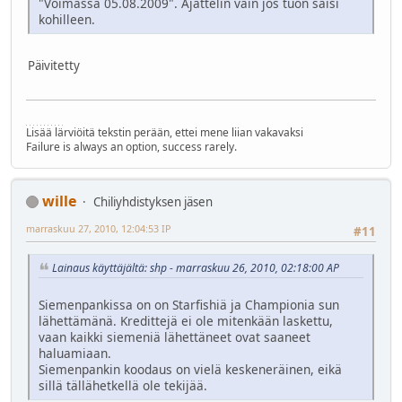
"Voimassa 05.08.2009". Ajattelin vain jos tuon saisi
kohilleen.
Päivitetty
Lisää lärviöitä tekstin perään, ettei mene liian vakavaksi
Failure is always an option, success rarely.
wille
Chiliyhdistyksen jäsen
marraskuu 27, 2010, 12:04:53 IP
#11
Lainaus käyttäjältä: shp - marraskuu 26, 2010, 02:18:00 AP
Siemenpankissa on on Starfishiä ja Championia sun
lähettämänä. Kredittejä ei ole mitenkään laskettu,
vaan kaikki siemeniä lähettäneet ovat saaneet
haluamiaan.
Siemenpankin koodaus on vielä keskeneräinen, eikä
sillä tällähetkellä ole tekijää.