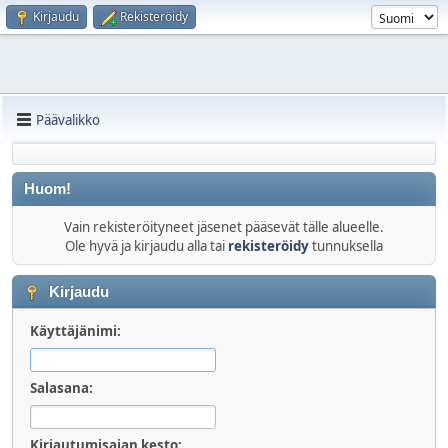
Kirjaudu
Rekisteröidy
Päävalikko
Huom!
Vain rekisteröityneet jäsenet pääsevät tälle alueelle.
Ole hyvä ja kirjaudu alla tai
rekisteröidy
tunnuksella
Kirjaudu
Käyttäjänimi:
Salasana:
Kirjautumisajan kesto: