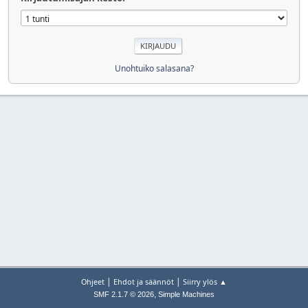
Unohtuiko salasana?
|
|
Ohjeet
Ehdot ja säännöt
Siirry ylös ▲
,
SMF 2.1.7 © 2026
Simple Machines