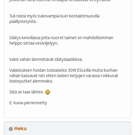
Tuli niistä myös tukevampia kuin kontaktimuovilla
päällystetyistä.
Idätys kivivillassa jotta nuoret taimet on mahdollisimman
helppo siirtää vesiviljelyyn.
Valot vähän lämmittävät idätyslaatikkoa.
Valaistuksen hoidan toistaiseksi 30W ESLeillä mutta kunhan
vähän kasvavat niin sitten lasken ketjujen varassa roikkuvat
loisteputket alemmaksi.
Siitä se taas lähtee.
E: kuvia pienennetty
Heku