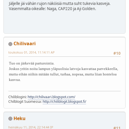
Jäljelle jäi vähän rujon näköisiä mutta suht tukevia kasveja.
Vasemmalta oikealle: Naga, CAP220 ja Aji Golden.
Chilivaari
toukokuu 01, 2014, 11:14:11 AP
#10
Tuo on järkevää parturointia.
Joskus yritin noita lampun yläpuolisia latvoja kasvattaa parvekkeella,
mutta eihän niihin mitään tullut, turhaa, nopeaa, mutta liian honteloa
kasvua.
Chiliblogini:
http://chilivaari.blogspot.com/
Chilblogit Suomessa:
http://chiliblogit.blogspot.fi/
Heku
heinäkuu 11, 2014, 22:14:44 IP
#11