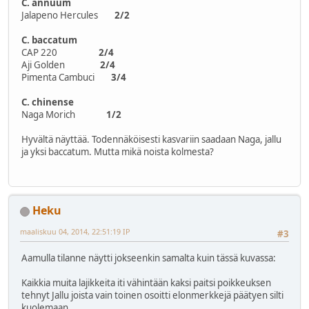
C. annuum
Jalapeno Hercules
2/2
C. baccatum
CAP 220
2/4
Aji Golden
2/4
Pimenta Cambuci
3/4
C. chinense
Naga Morich
1/2
Hyvältä näyttää. Todennäköisesti kasvariin saadaan Naga, jallu
ja yksi baccatum. Mutta mikä noista kolmesta?
Heku
maaliskuu 04, 2014, 22:51:19 IP
#3
Aamulla tilanne näytti jokseenkin samalta kuin tässä kuvassa:
Kaikkia muita lajikkeita iti vähintään kaksi paitsi poikkeuksen
tehnyt Jallu joista vain toinen osoitti elonmerkkejä päätyen silti
kuolemaan.