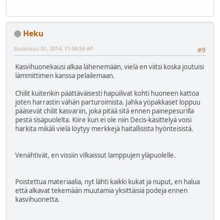
Heku
toukokuu 01, 2014, 11:04:59 AP
#9
Kasvihuonekausi alkaa lähenemään, vielä en viitsi koska joutuisi
lämmittimen kanssa pelailemaan.
Chilit kuitenkin päättäväisesti hapuilivat kohti huoneen kattoa
joten harrastin vähän parturoimista. Jahka yöpakkaset loppuu
pääsevät chilit kasvariin, joka pitää sitä ennen painepesurilla
pestä sisäpuolelta. Kiire kun ei ole niin Decis-käsittelyä voisi
harkita mikäli vielä löytyy merkkejä haitallisista hyönteisistä.
Venähtivät, en vissiin vilkaissut lamppujen yläpuolelle.
Poistettua materiaalia, nyt lähti kaikki kukat ja nuput, en halua
että alkavat tekemään muutamia yksittäisiä podeja ennen
kasvihuonetta.