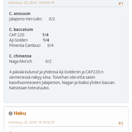
helmikuu 23, 2014, 14:59:41 IP
#1
C. annuum
Jalapeno Hercules 0/2
C. baccatum
CAP 220
1/4
Aji Golden
1/4
Pimenta Cambuci 0/4
C. chinense
Naga Morich 0/2
4 päivää kulunut ja yhdessä Aji Goldenin ja CAP220:n
siemenessä näkyy eloa. Toivehan olisi että saisin
kasvihuoneeseen Jalapenon, Nagan ja lisäksi yhden baccan.
Katsotaan toteutuuko.
Heku
helmikuu 25, 2014, 16:18:42 IP
#2