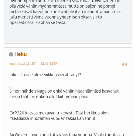
myöhempään tuntui että tuleeko siitä mitään. Nyt taidetaan
olla vielä vähän myöhemmässä mutta on paljon helpompi
siirtää kasvit kasvariin kun eivät ole ihan mahdottoman isoja,
Jallu menetti viime vuonna yhden ison oksan siirto-
operaatiossa. Eiköhän se tästä.
Heku
maaliskuu 28, 2014, 12:45:12 IP
#4
Joko sitä on kolme viikkoa vierähtänyt?
,
Siihen nähden Naga on ehkä vähän hitaanlännästi kasvanut,
joskin tahti on ehken ollut kiihtymään päin.
CAP220 kasvaa mukavan tukevasti. Tätä herkkua olen
itseasiassa muutaman vuoden takaa kaivannut.
Aji Golden, ainoa uusi tuttavuus tänä vuonna. Vaatii tuentaa jo