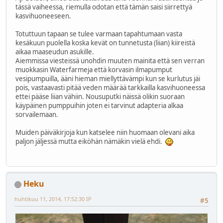
tässä vaiheessa, riemulla odotan että tämän saisi siirrettyä
kasvihuoneeseen.
Totuttuun tapaan se tulee varmaan tapahtumaan vasta
kesäkuun puolella koska kevät on tunnetusta (liian) kiireistä
aikaa maaseudun asukille.
Aiemmissa viesteissä unohdin muuten mainita että sen verran
muokkasin Waterfarmeja että korvasin ilmapumput
vesipumpuilla, ääni hieman miellyttävämpi kun se kurlutus jäi
pois, vastaavasti pitää veden määrää tarkkailla kasvihuoneessa
ettei pääse liian vähiin. Nousuputki näissä olikin suoraan
käypäinen pumppuihin joten ei tarvinut adapteria alkaa
sorvailemaan.
Muiden päiväkirjoja kun katselee niin huomaan olevani aika
paljon jäljessä mutta eiköhän nämäkin vielä ehdi.
Heku
huhtikuu 11, 2014, 17:52:30 IP
#5