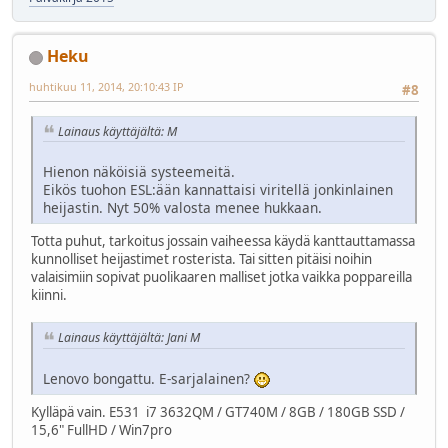
Heku
huhtikuu 11, 2014, 20:10:43 IP
#8
Lainaus käyttäjältä: M
Hienon näköisiä systeemeitä.
Eikös tuohon ESL:ään kannattaisi viritellä jonkinlainen
heijastin. Nyt 50% valosta menee hukkaan.
Totta puhut, tarkoitus jossain vaiheessa käydä kanttauttamassa
kunnolliset heijastimet rosterista. Tai sitten pitäisi noihin
valaisimiin sopivat puolikaaren malliset jotka vaikka poppareilla
kiinni.
Lainaus käyttäjältä: Jani M
Lenovo bongattu. E-sarjalainen?
Kylläpä vain. E531 i7 3632QM / GT740M / 8GB / 180GB SSD /
15,6" FullHD / Win7pro