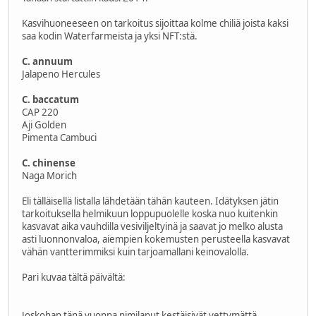
Kasvihuoneeseen on tarkoitus sijoittaa kolme chiliä joista kaksi
saa kodin Waterfarmeista ja yksi NFT:stä.
C. annuum
Jalapeno Hercules
C. baccatum
CAP 220
Aji Golden
Pimenta Cambuci
C. chinense
Naga Morich
Eli tälläisellä listalla lähdetään tähän kauteen. Idätyksen jätin
tarkoituksella helmikuun loppupuolelle koska nuo kuitenkin
kasvavat aika vauhdilla vesiviljeltyinä ja saavat jo melko alusta
asti luonnonvaloa, aiempien kokemusten perusteella kasvavat
vähän vantterimmiksi kuin tarjoamallani keinovalolla.
Pari kuvaa tältä päivältä:
Joskohan tänä vuonna nimilaput kestäisivät vettymättä.