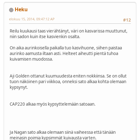
Heku
elokuu 15, 2014, 09:47:12 AP
#12
Reilu kuukausi taas vierähtänyt, väri on kasvarissa muuttunut,
niin sadon kuin itse kasvienkin osalta.
On aika aurinkoisella paikalla tuo kasvihuone, siihen paistaa
aurinko aamusta iltaan asti. Helteet aiheutti pientä tuhoa
kuivamisen muodossa.
Aji Golden ottanut kuumuudesta eniten nokkiinsa. Se on ollut
tuon näköinen pari viikkoa, onneksi sato alkaa kohta olemaan
kypsynyt.
CAP220 alkaa myös kypsyttelemään satoaan.
Ja Nagan sato alkaa olemaan siinä vaiheessa että tänään
meinasin poimia kypsimmät kuivausta varten.