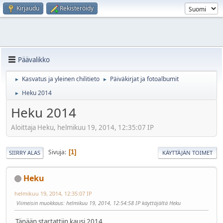
Kirjaudu
Rekisteröidy
Päävalikko
Kasvatus ja yleinen chilitieto
Päiväkirjat ja fotoalbumit
►
►
Heku 2014
►
Heku 2014
Aloittaja Heku, helmikuu 19, 2014, 12:35:07 IP
Sivuja
1
SIIRRY ALAS
KÄYTTÄJÄN TOIMET
Heku
helmikuu 19, 2014, 12:35:07 IP
Viimeisin muokkaus
: helmikuu 19, 2014, 12:54:58 IP käyttäjältä Heku
Tänään startattiin kausi 2014.