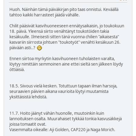
Huoh. Näinhän tämä päiväkirjan pito taas onnistui. Keväällä
tahtoo kaikki harrasteet jäädä vähälle.
Chilit pääsivät kasvihuoneeseen ennätysaikaisin, jo toukokuun
18. päivä. Yleensä siirto venähtänyt toukotöiden takia
kesäkuulle. Ilmeisesti sitten tänä vuonna chilien "aikaisesta"
kasvariin siirrosta johtuen "toukotyöt" venähti kesäkuun 26.
päivään asti..?
Ennen siirtoa myrkytin kasvihuoneen tuholaisten varalta,
löytyy nimittäin semmoinen aine ettei sieltä sen jälkeen löydy
öttiäisiä.
18.5. Siivous vielä kesken. Totuttuun tapaan ilman harsoja,
seuraavien päivien aikana vaurioita löytyi muutamista
yksittäisistä lehdistä.
11.7. Hoito jäänyt vähän huonolle, muutoinkin kuin
lannoituksen osalta. Muurahaiset tykkää tonkia kasvusäkkejä
joissa tomaatit ovat.
Vasemmalta oikealle: Aji Golden, CAP220 ja Naga Morich.