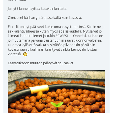
Ja nyt tilanne näyttää kutakuinkin tältä:
Okei, ei ehkä ihan yhtä epäselvältä kuin kuvassa.
Eli chilit on nyt päässeet kukin omaan systeemiinsä. Siirsin ne jo
sirkkalehtivaiheessa kuten myös edelliskaudella. Nyt saivat jo
laimeat lannoiteliemet ja kukin 30W ESLin. Onneksi aurinko on
jo muutamana päivänä paistanut niin saavat luonnonvaloakin.
Huomaa kyllä että vaikka olisi vähän pilvinenkin päivä niin
kovasti vaan ulkoilmaan kääntyvät vaikka keinovalo loistaa
vieressä.
Kasvatukseen muuten päätyivät seuraavat: