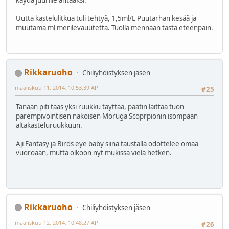
Uutta kastelulitkua tuli tehtyä, 1,5ml/L Puutarhan kesää ja
muutama ml merileväuutetta. Tuolla mennään tästä eteenpäin.
Rikkaruoho
Chiliyhdistyksen jäsen
maaliskuu 11, 2014, 10:53:39 AP
#25
Tänään piti taas yksi ruukku täyttää, päätin laittaa tuon
parempivointisen näköisen Moruga Scoprpionin isompaan
altakasteluruukkuun.
Aji Fantasy ja Birds eye baby siinä taustalla odottelee omaa
vuoroaan, mutta olkoon nyt mukissa vielä hetken.
Rikkaruoho
Chiliyhdistyksen jäsen
maaliskuu 12, 2014, 10:48:27 AP
#26