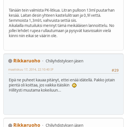
Tänään tein valmista PK-litkua. Litran pulloon 13ml puutarhan
kesää. Laitan desin yhteen kastelulitraan ja 0,9l vettä.
Semmoista 1,3ml/L vahvuista settiä siis.
Aikalailla mutuiluksi mennyt tämä meikäläisen lannoittelu. No
jollei lehdet rupea rullautumaan ja pysyvät kasvissakin vielä
kiinni niin eikai se väärin ole.
Rikkaruoho
Chiliyhdistyksen jäsen
maaliskuu 17, 2014, 22:10:40 IP
#29
Eipä ne puheet kauaa pitänyt, ettei enää idätellä. Pakko jotain
pientä oli koittaa, jos vaikka itäisikin
Hillitysti muutama kokeiluun...
Rikkaruoho
Chiliyhdistyksen jäsen