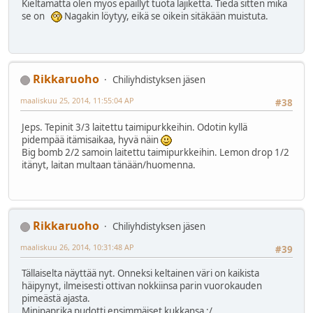
Kieltämättä olen myös epäillyt tuota lajiketta. Tiedä sitten mikä
se on
Nagakin löytyy, eikä se oikein sitäkään muistuta.
Rikkaruoho
Chiliyhdistyksen jäsen
maaliskuu 25, 2014, 11:55:04 AP
#38
Jeps. Tepinit 3/3 laitettu taimipurkkeihin. Odotin kyllä
pidempää itämisaikaa, hyvä näin
Big bomb 2/2 samoin laitettu taimipurkkeihin. Lemon drop 1/2
itänyt, laitan multaan tänään/huomenna.
Rikkaruoho
Chiliyhdistyksen jäsen
maaliskuu 26, 2014, 10:31:48 AP
#39
Tällaiselta näyttää nyt. Onneksi keltainen väri on kaikista
häipynyt, ilmeisesti ottivan nokkiinsa parin vuorokauden
pimeästä ajasta.
Minipaprika pudotti ensimmäiset kukkansa :/