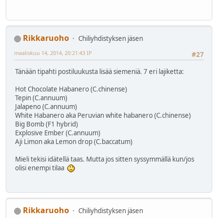
Rikkaruoho
Chiliyhdistyksen jäsen
maaliskuu 14, 2014, 20:21:43 IP
#27
Tänään tipahti postiluukusta lisää siemeniä. 7 eri lajiketta:
Hot Chocolate Habanero (C.chinense)
Tepin (C.annuum)
Jalapeno (C.annuum)
White Habanero aka Peruvian white habanero (C.chinense)
Big Bomb (F1 hybrid)
Explosive Ember (C.annuum)
Aji Limon aka Lemon drop (C.baccatum)
Mieli tekisi idätellä taas. Mutta jos sitten syssymmällä kun/jos
olisi enempi tilaa
Rikkaruoho
Chiliyhdistyksen jäsen