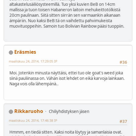
altakastelusäiliösysteemillä. Tuo yksi kuvien BeB on 14cm
mallissa ja tuon toisen Habaneron laitoin mehukeittotölkistä
20cm paulinaan. Siitä sitten siirrän sen varmaankin aikanaan
ämpäriin. Nuo kaksi BeB:tä on vaihdettu pahvimukeista
muovituoppeihin. Samoin tuo Bolivian Rainbow pääsi tuoppiin.
Eräsmies
maaliskuu 24, 2014, 17:29:05 IP
#36
Moi. Jotenkin minusta näyttäisi, ettei tuo ole goat's weed joka
siinä pauliinassa on. Vähän isot lehdet on eikä karvoja lainkaan.
Naga vois olla lähempänä..
Rikkaruoho
Chiliyhdistyksen jäsen
maaliskuu 24, 2014, 17:46:38 IP
#37
Hmmm, en tiedä sitten. Kaksi noita löytyy ja samanlaisia ovat.