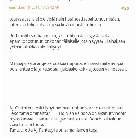
maaliskuu 19, 2014, 10:39:02 AP
#30
Idätyslautalla ei ole vielä näin hätäisesti tapahtunut mitään,
joten ajattelin vähän räpsiä kuvia muista rehuista.
Red caribbean habanero, yksi lehti jostain syystä vähän
epämuodostunut, onkohan tällaiselle jotain syytä? Ei ainakaan
yhtään ötökkää ole näkynyt.
Minipaprika orange se pukkaa nuppua, en raaski niitä nyppiä
pois, antaa olla ja katsotaan jaksaako kukkia jossain vaiheessa...
Aji Cristal on keskittynyt hieman tuohon varrenkasvatteluun,
liekö tämä ominaista? Bolivian Rainbow on alkanut vihdoin
myös kasvaa. Haarautunut jännästi alusta. Bonchi-kilpailuun
voisi harkita tuota.
Tuntuu, että Aji Fantasyllä on samanlainen tapa.