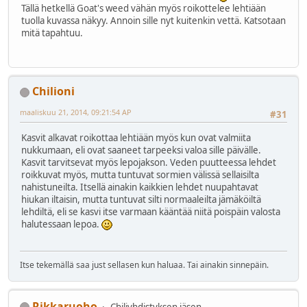
Tällä hetkellä Goat's weed vähän myös roikottelee lehtiään
tuolla kuvassa näkyy. Annoin sille nyt kuitenkin vettä. Katsotaan
mitä tapahtuu.
Chilioni
maaliskuu 21, 2014, 09:21:54 AP
#31
Kasvit alkavat roikottaa lehtiään myös kun ovat valmiita
nukkumaan, eli ovat saaneet tarpeeksi valoa sille päivälle.
Kasvit tarvitsevat myös lepojakson. Veden puutteessa lehdet
roikkuvat myös, mutta tuntuvat sormien välissä sellaisilta
nahistuneilta. Itsellä ainakin kaikkien lehdet nuupahtavat
hiukan iltaisin, mutta tuntuvat silti normaaleilta jämäköiltä
lehdiltä, eli se kasvi itse varmaan kääntää niitä poispäin valosta
halutessaan lepoa.
Itse tekemällä saa just sellasen kun haluaa. Tai ainakin sinnepäin.
Rikkaruoho
Chiliyhdistyksen jäsen