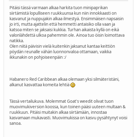
Pitäisi tässä varmaan alkaa harkita tuon minipaprikan
siirtämistä lopulliseen ruukkuunsa kun niin innokkaasti on
kasvanut ja nuppujakin alkaa ilmestyä. Ensimmäisen napsaisin
jo irti, mutta ajattelin että hemmetti antaisiko olla vaan ja
katsoa miten se jaksaisi kukkia. Turhan aikaista kyllä on eikä
valonlähdettä ulkoa pahemmin ole. Ainoa tuo öisin loimottava
natikka.
Olen niitä päivisin vielä kuitenkin jaksanut kantaa keittiön
pöydän reunalle vähän luonnonvaloa ottamaan, vaikka
ikkunakin on pohjoiseenpäin :/
Habanero Red Caribbean alkaa olemaan yksi silmäteristäni,
alkanut kasvattaa komeita lehtiä
Tässä vertailukuva. Molemmat Goat's weedit olivat tuon
muovimukiversion koossa, kun toinen pääsi uuteen multaan &
ruukkuun. Pitäisi muitakin alkaa siirtämään, innostaa
kasvamaan mukavasti. Muovimukissa on kasvu pysähtynyt voisi
sanoa.