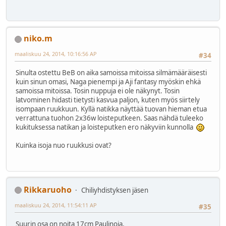
niko.m
maaliskuu 24, 2014, 10:16:56 AP
#34
Sinulta ostettu BeB on aika samoissa mitoissa silmämääräisesti
kuin sinun omasi, Naga pienempi ja Aji fantasy myöskin ehkä
samoissa mitoissa. Tosin nuppuja ei ole näkynyt. Tosin
latvominen hidasti tietysti kasvua paljon, kuten myös siirtely
isompaan ruukkuun. Kyllä natikka näyttää tuovan hieman etua
verrattuna tuohon 2x36w loisteputkeen. Saas nähdä tuleeko
kukituksessa natikan ja loisteputken ero näkyviin kunnolla
Kuinka isoja nuo ruukkusi ovat?
Rikkaruoho
Chiliyhdistyksen jäsen
maaliskuu 24, 2014, 11:54:11 AP
#35
Suurin osa on noita 17cm Paulinoja,