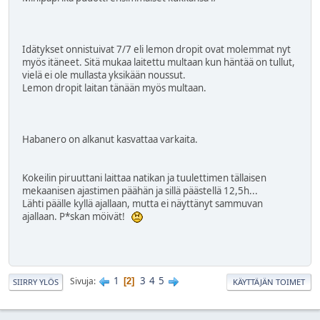
Idätykset onnistuivat 7/7 eli lemon dropit ovat molemmat nyt
myös itäneet. Sitä mukaa laitettu multaan kun häntää on tullut,
vielä ei ole mullasta yksikään noussut.
Lemon dropit laitan tänään myös multaan.
Habanero on alkanut kasvattaa varkaita.
Kokeilin piruuttani laittaa natikan ja tuulettimen tällaisen
mekaanisen ajastimen päähän ja sillä päästellä 12,5h...
Lähti päälle kyllä ajallaan, mutta ei näyttänyt sammuvan
ajallaan. P*skan möivät!
1
3
4
5
Sivuja
2
SIIRRY YLÖS
KÄYTTÄJÄN TOIMET