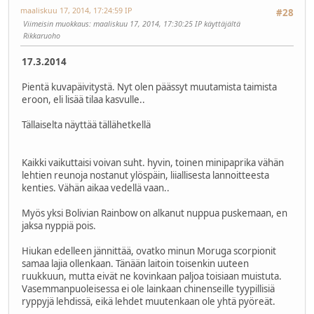
maaliskuu 17, 2014, 17:24:59 IP
#28
Viimeisin muokkaus
: maaliskuu 17, 2014, 17:30:25 IP käyttäjältä
Rikkaruoho
17.3.2014
Pientä kuvapäivitystä. Nyt olen päässyt muutamista taimista
eroon, eli lisää tilaa kasvulle..
Tällaiselta näyttää tällähetkellä
Kaikki vaikuttaisi voivan suht. hyvin, toinen minipaprika vähän
lehtien reunoja nostanut ylöspäin, liiallisesta lannoitteesta
kenties. Vähän aikaa vedellä vaan..
Myös yksi Bolivian Rainbow on alkanut nuppua puskemaan, en
jaksa nyppiä pois.
Hiukan edelleen jännittää, ovatko minun Moruga scorpionit
samaa lajia ollenkaan. Tänään laitoin toisenkin uuteen
ruukkuun, mutta eivät ne kovinkaan paljoa toisiaan muistuta.
Vasemmanpuoleisessa ei ole lainkaan chinenseille tyypillisiä
ryppyjä lehdissä, eikä lehdet muutenkaan ole yhtä pyöreät.