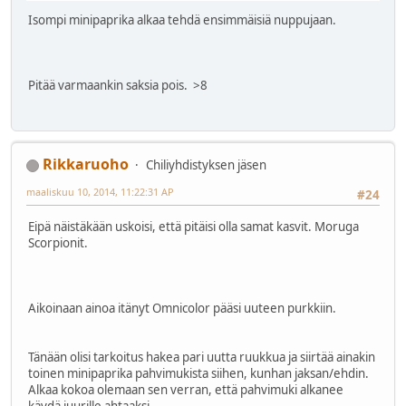
Isompi minipaprika alkaa tehdä ensimmäisiä nuppujaan.
Pitää varmaankin saksia pois. >8
Rikkaruoho
Chiliyhdistyksen jäsen
maaliskuu 10, 2014, 11:22:31 AP
#24
Eipä näistäkään uskoisi, että pitäisi olla samat kasvit. Moruga
Scorpionit.
Aikoinaan ainoa itänyt Omnicolor pääsi uuteen purkkiin.
Tänään olisi tarkoitus hakea pari uutta ruukkua ja siirtää ainakin
toinen minipaprika pahvimukista siihen, kunhan jaksan/ehdin.
Alkaa kokoa olemaan sen verran, että pahvimuki alkanee
käydä juurille ahtaaksi.