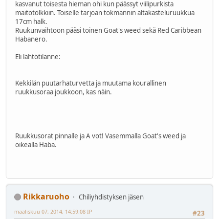
kasvanut toisesta hieman ohi kun päässyt viilipurkista
maitotölkkiin. Toiselle tarjoan tokmannin altakasteluruukkua
17cm halk.
Ruukunvaihtoon pääsi toinen Goat's weed sekä Red Caribbean
Habanero.
Eli lähtötilanne:
Kekkilän puutarhaturvetta ja muutama kourallinen
ruukkusoraa joukkoon, kas näin.
Ruukkusorat pinnalle ja A vot! Vasemmalla Goat's weed ja
oikealla Haba.
Rikkaruoho
Chiliyhdistyksen jäsen
maaliskuu 07, 2014, 14:59:08 IP
#23