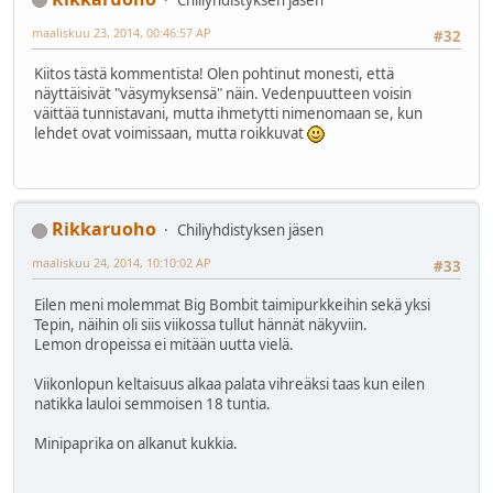
maaliskuu 23, 2014, 00:46:57 AP
#32
Kiitos tästä kommentista! Olen pohtinut monesti, että
näyttäisivät "väsymyksensä" näin. Vedenpuutteen voisin
väittää tunnistavani, mutta ihmetytti nimenomaan se, kun
lehdet ovat voimissaan, mutta roikkuvat
Rikkaruoho
Chiliyhdistyksen jäsen
maaliskuu 24, 2014, 10:10:02 AP
#33
Eilen meni molemmat Big Bombit taimipurkkeihin sekä yksi
Tepin, näihin oli siis viikossa tullut hännät näkyviin.
Lemon dropeissa ei mitään uutta vielä.
Viikonlopun keltaisuus alkaa palata vihreäksi taas kun eilen
natikka lauloi semmoisen 18 tuntia.
Minipaprika on alkanut kukkia.