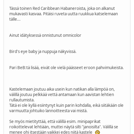
Tässä toinen Red Caribbean Habaneroista, joka on alkanut
mukavasti kasvaa. Pitäisi ruveta uutta ruukkua katselemaan
tälle...
Ainut idätyksessä onnistunut omnicolor
Bird's eye baby ja nuppuja näkyvissä.
Pari BeB:tä lisää, eivät ole vielä päässeet eroon pahvimukeista.
Kastelemaan joutuu aika usein kun natikan alla lämpöä on,
välillä joutuu pelkkää vettä antamaan kun aavistan lehtien
rullautumista.
Tätä ei ole kyllä esiintynyt kuin parin kohdalla, eikä siitäkään ole
varmuutta johtuiko lannoitteesta vai mistä.
Se myös mietityttää, että välillä esim. minipaprikat
roikottelevat lehtiään, muttei näytä silti "janoisilta". Välillä se
menee ohi itsestään vaikkei edes niitä kastele