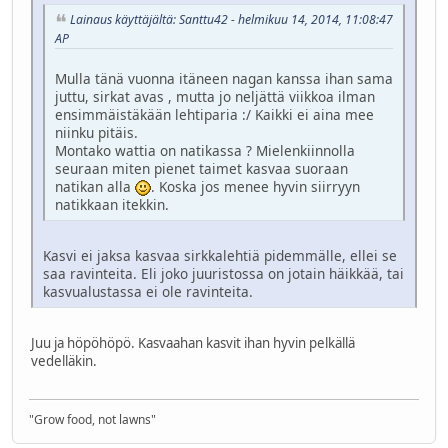
Lainaus käyttäjältä: Santtu42 - helmikuu 14, 2014, 11:08:47
AP
Mulla tänä vuonna itäneen nagan kanssa ihan sama
juttu, sirkat avas , mutta jo neljättä viikkoa ilman
ensimmäistäkään lehtiparia :/ Kaikki ei aina mee
niinku pitäis.
Montako wattia on natikassa ? Mielenkiinnolla
seuraan miten pienet taimet kasvaa suoraan
natikan alla
. Koska jos menee hyvin siirryyn
natikkaan itekkin.
Kasvi ei jaksa kasvaa sirkkalehtiä pidemmälle, ellei se
saa ravinteita. Eli joko juuristossa on jotain häikkää, tai
kasvualustassa ei ole ravinteita.
Juu ja höpöhöpö. Kasvaahan kasvit ihan hyvin pelkällä
vedelläkin.
"Grow food, not lawns"