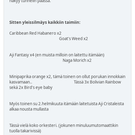
näkyy tunnelin päässä.
Sitten yleissilmäys kaikkiin taimiin:
Caribbean Red Habanero x2
Goat's Weed x2
Aji Fantasy x4 (en muista milloin on laitettu itämään)
Naga Morich x2
Minipaprika orange x2, tämä toinen on ollut porukan innokkain
kasvamaan.. Tässä 3x Bolivian Rainbow
sekä 2x Bird's eye baby
Myös toinen su 2.helmikuuta itämään laitetuista Aji Cristaleista
alkaa nousta mullasta
Tässä vielä koko orkesteri. (jokunen minuluumutomaattikin
tuolla takarivissä)