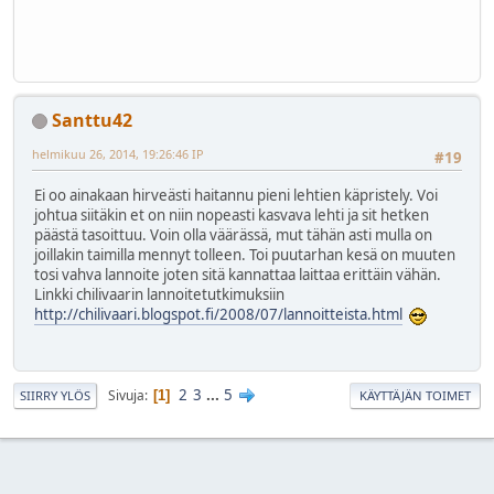
Santtu42
helmikuu 26, 2014, 19:26:46 IP
#19
Ei oo ainakaan hirveästi haitannu pieni lehtien käpristely. Voi
johtua siitäkin et on niin nopeasti kasvava lehti ja sit hetken
päästä tasoittuu. Voin olla väärässä, mut tähän asti mulla on
joillakin taimilla mennyt tolleen. Toi puutarhan kesä on muuten
tosi vahva lannoite joten sitä kannattaa laittaa erittäin vähän.
Linkki chilivaarin lannoitetutkimuksiin
http://chilivaari.blogspot.fi/2008/07/lannoitteista.html
2
3
...
5
Sivuja
1
SIIRRY YLÖS
KÄYTTÄJÄN TOIMET