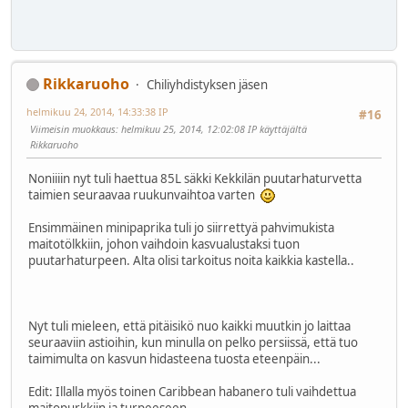
Rikkaruoho
Chiliyhdistyksen jäsen
helmikuu 24, 2014, 14:33:38 IP
#16
Viimeisin muokkaus
: helmikuu 25, 2014, 12:02:08 IP käyttäjältä
Rikkaruoho
Noniiiin nyt tuli haettua 85L säkki Kekkilän puutarhaturvetta
taimien seuraavaa ruukunvaihtoa varten
Ensimmäinen minipaprika tuli jo siirrettyä pahvimukista
maitotölkkiin, johon vaihdoin kasvualustaksi tuon
puutarhaturpeen. Alta olisi tarkoitus noita kaikkia kastella..
Nyt tuli mieleen, että pitäisikö nuo kaikki muutkin jo laittaa
seuraaviin astioihin, kun minulla on pelko persiissä, että tuo
taimimulta on kasvun hidasteena tuosta eteenpäin...
Edit: Illalla myös toinen Caribbean habanero tuli vaihdettua