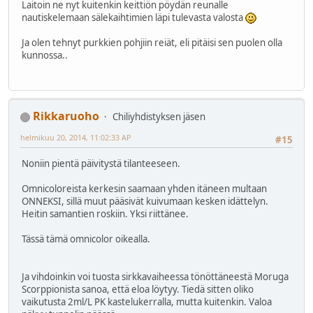
Laitoin ne nyt kuitenkin keittiön pöydän reunalle
nautiskelemaan sälekaihtimien läpi tulevasta valosta
Ja olen tehnyt purkkien pohjiin reiät, eli pitäisi sen puolen olla
kunnossa..
Rikkaruoho
Chiliyhdistyksen jäsen
helmikuu 20, 2014, 11:02:33 AP
#15
Noniin pientä päivitystä tilanteeseen.
Omnicoloreista kerkesin saamaan yhden itäneen multaan
ONNEKSI, sillä muut pääsivät kuivumaan kesken idättelyn.
Heitin samantien roskiin. Yksi riittänee.
Tässä tämä omnicolor oikealla.
Ja vihdoinkin voi tuosta sirkkavaiheessa tönöttäneestä Moruga
Scorppionista sanoa, että eloa löytyy. Tiedä sitten oliko
vaikutusta 2ml/L PK kastelukerralla, mutta kuitenkin. Valoa