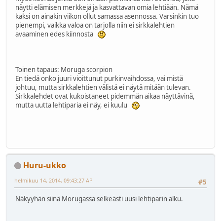
näytti elämisen merkkejä ja kasvattavan omia lehtiään. Nämä
kaksi on ainakin viikon ollut samassa asennossa. Varsinkin tuo
pienempi, vaikka valoa on tarjolla niin ei sirkkalehtien
avaaminen edes kiinnosta
Toinen tapaus: Moruga scorpion
En tiedä onko juuri vioittunut purkinvaihdossa, vai mistä
johtuu, mutta sirkkalehtien välistä ei näytä mitään tulevan.
Sirkkalehdet ovat kukoistaneet pidemmän aikaa näyttävinä,
mutta uutta lehtiparia ei näy, ei kuulu
Huru-ukko
helmikuu 14, 2014, 09:43:27 AP
#5
Näkyyhän siinä Morugassa selkeästi uusi lehtiparin alku.