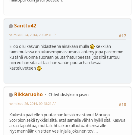
maitopurkkiin ja turpeeseen.
Santtu42
helmikuu 24, 2014, 20:58:31 IP
#17
Ei oo ollu kasvun hidasteena ainakaan mulla
Kekkilän
taimimullassa on aikaisempina vuosina lähteny jopa paremmin
ku tänä vuonna suoraan puutarhaturpeessa. Jos siltä tuntuu
niin voihan sitä laittaa ihan vähän puutarhan kesää
kasteluveteen
Rikkaruoho
Chiliyhdistyksen jäsen
helmikuu 26, 2014, 09:48:21 AP
#18
Kaikesta päätellen puutarhan kesää maistanut Moruga
Scorpion sekä tykkäsi siitä, että samalla vähän hylkii sitä. Kasvua
alkaa tapahtua, mutta lehti alkoi rullautua itsensä alle.
Nyt mennäänkin sitten vesilinjalla jokunen tovi...