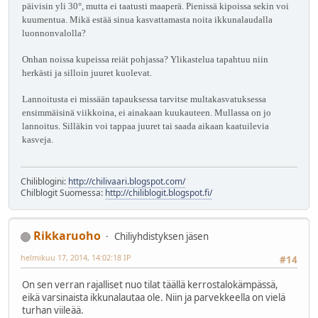
päivisin yli 30°, mutta ei taatusti maaperä. Pienissä kipoissa sekin voi
kuumentua. Mikä estää sinua kasvattamasta noita ikkunalaudalla
luonnonvalolla?
Onhan noissa kupeissa reiät pohjassa? Ylikastelua tapahtuu niin
herkästi ja silloin juuret kuolevat.
Lannoitusta ei missään tapauksessa tarvitse multakasvatuksessa
ensimmäisinä viikkoina, ei ainakaan kuukauteen. Mullassa on jo
lannoitus. Silläkin voi tappaa juuret tai saada aikaan kaatuilevia
kasveja.
Chiliblogini:
http://chilivaari.blogspot.com/
Chilblogit Suomessa:
http://chiliblogit.blogspot.fi/
Rikkaruoho
Chiliyhdistyksen jäsen
helmikuu 17, 2014, 14:02:18 IP
#14
On sen verran rajalliset nuo tilat täällä kerrostalokämpässä,
eikä varsinaista ikkunalautaa ole. Niin ja parvekkeella on vielä
turhan viileää.