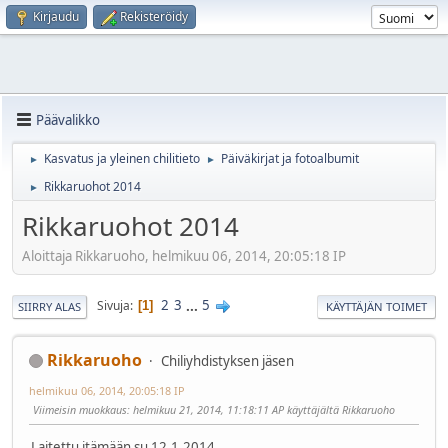
Kirjaudu
Rekisteröidy
Päävalikko
Kasvatus ja yleinen chilitieto
Päiväkirjat ja fotoalbumit
►
►
Rikkaruohot 2014
►
Rikkaruohot 2014
Aloittaja Rikkaruoho, helmikuu 06, 2014, 20:05:18 IP
2
3
...
5
Sivuja
1
SIIRRY ALAS
KÄYTTÄJÄN TOIMET
Rikkaruoho
Chiliyhdistyksen jäsen
helmikuu 06, 2014, 20:05:18 IP
Viimeisin muokkaus
: helmikuu 21, 2014, 11:18:11 AP käyttäjältä Rikkaruoho
Laitettu itämään su 12.1.2014