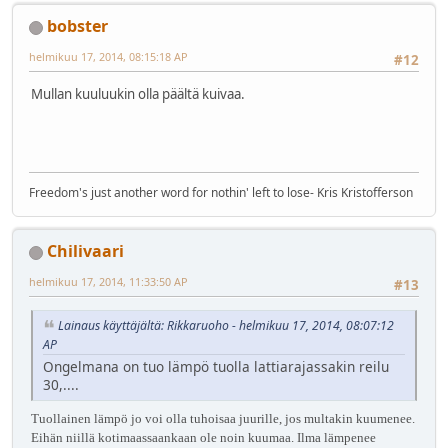
bobster
helmikuu 17, 2014, 08:15:18 AP
#12
Mullan kuuluukin olla päältä kuivaa.
Freedom's just another word for nothin' left to lose- Kris Kristofferson
Chilivaari
helmikuu 17, 2014, 11:33:50 AP
#13
Lainaus käyttäjältä: Rikkaruoho - helmikuu 17, 2014, 08:07:12
AP
Ongelmana on tuo lämpö tuolla lattiarajassakin reilu
30,....
Tuollainen lämpö jo voi olla tuhoisaa juurille, jos multakin kuumenee.
Eihän niillä kotimaassaankaan ole noin kuumaa. Ilma lämpenee