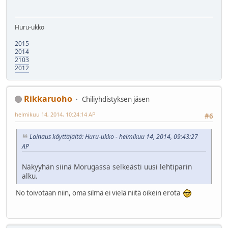
Huru-ukko
2015
2014
2103
2012
Rikkaruoho
Chiliyhdistyksen jäsen
helmikuu 14, 2014, 10:24:14 AP
#6
Lainaus käyttäjältä: Huru-ukko - helmikuu 14, 2014, 09:43:27
AP
Näkyyhän siinä Morugassa selkeästi uusi lehtiparin
alku.
No toivotaan niin, oma silmä ei vielä niitä oikein erota