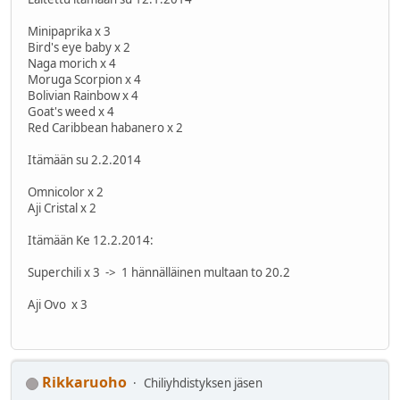
Minipaprika x 3
Bird's eye baby x 2
Naga morich x 4
Moruga Scorpion x 4
Bolivian Rainbow x 4
Goat's weed x 4
Red Caribbean habanero x 2
Itämään su 2.2.2014
Omnicolor x 2
Aji Cristal x 2
Itämään Ke 12.2.2014:
Superchili x 3 -> 1 hännälläinen multaan to 20.2
Aji Ovo x 3
Rikkaruoho
Chiliyhdistyksen jäsen