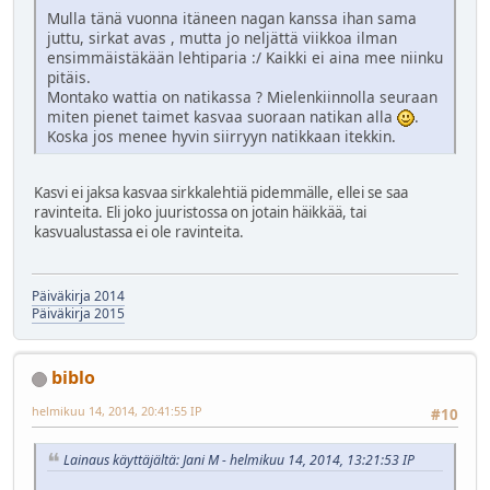
Mulla tänä vuonna itäneen nagan kanssa ihan sama
juttu, sirkat avas , mutta jo neljättä viikkoa ilman
ensimmäistäkään lehtiparia :/ Kaikki ei aina mee niinku
pitäis.
Montako wattia on natikassa ? Mielenkiinnolla seuraan
miten pienet taimet kasvaa suoraan natikan alla
.
Koska jos menee hyvin siirryyn natikkaan itekkin.
Kasvi ei jaksa kasvaa sirkkalehtiä pidemmälle, ellei se saa
ravinteita. Eli joko juuristossa on jotain häikkää, tai
kasvualustassa ei ole ravinteita.
Päiväkirja 2014
Päiväkirja 2015
biblo
helmikuu 14, 2014, 20:41:55 IP
#10
Lainaus käyttäjältä: Jani M - helmikuu 14, 2014, 13:21:53 IP