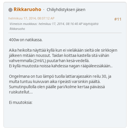
Rikkaruoho
Chiliyhdistyksen jäsen
helmikuu 17, 2014, 08:07:12 AP
#11
Viimeisin muokkaus
: helmikuu 17, 2014, 08:16:40 AP käyttäjältä
Rikkaruoho
400w on natikassa.
Aika heikolta näyttää kyllä kun ei vieläkään sieltä ole sirkkojen
jälkeen mitään noussut. Taidan koittaa kastella sitä vähän
vahvemmalla (2ml/L) puutarhan kesä-vedellä.
Ei kyllä muutosta noissa kahdessa nagan rääpäleessäkään..
Ongelmana on tuo lämpö tuolla lattiarajassakin reilu 30, ja
multa tuntuu kuivuvan aika ripeästi varsinkin päältä.
Sumutinpullolla olen päälle pari/kolme kertaa päivässä
ruiskutellut...
Ei muutoksia: