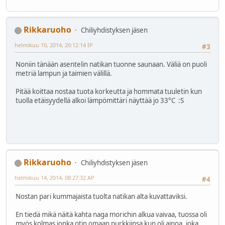
Rikkaruoho
Chiliyhdistyksen jäsen
helmikuu 10, 2014, 20:12:14 IP
#3
Noniin tänään asentelin natikan tuonne saunaan. Väliä on puoli
metriä lampun ja taimien välillä.
Pitää koittaa nostaa tuota korkeutta ja hommata tuuletin kun
tuolla etäisyydellä alkoi lämpömittäri näyttää jo 33°C :S
Rikkaruoho
Chiliyhdistyksen jäsen
helmikuu 14, 2014, 08:27:32 AP
#4
Nostan pari kummajaista tuolta natikan alta kuvattaviksi.
En tiedä mikä näitä kahta naga morichin alkua vaivaa, tuossa oli
myös kolmas jonka otin omaan purkkiinsa kun oli ainoa, joka