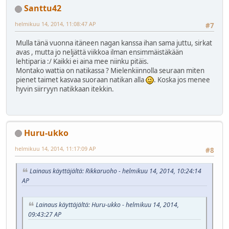
Santtu42
helmikuu 14, 2014, 11:08:47 AP
#7
Mulla tänä vuonna itäneen nagan kanssa ihan sama juttu, sirkat
avas , mutta jo neljättä viikkoa ilman ensimmäistäkään
lehtiparia :/ Kaikki ei aina mee niinku pitäis.
Montako wattia on natikassa ? Mielenkiinnolla seuraan miten
pienet taimet kasvaa suoraan natikan alla
. Koska jos menee
hyvin siirryyn natikkaan itekkin.
Huru-ukko
helmikuu 14, 2014, 11:17:09 AP
#8
Lainaus käyttäjältä: Rikkaruoho - helmikuu 14, 2014, 10:24:14
AP
Lainaus käyttäjältä: Huru-ukko - helmikuu 14, 2014,
09:43:27 AP