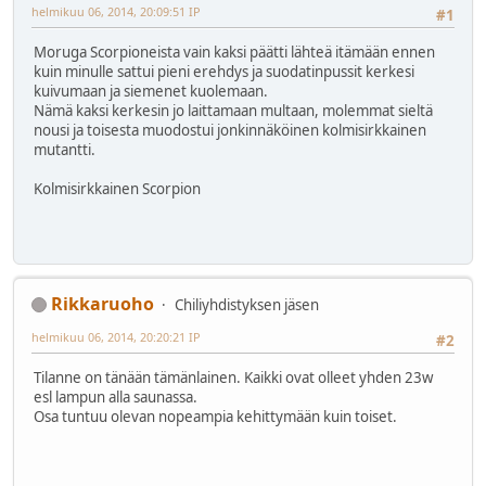
helmikuu 06, 2014, 20:09:51 IP
#1
Moruga Scorpioneista vain kaksi päätti lähteä itämään ennen
kuin minulle sattui pieni erehdys ja suodatinpussit kerkesi
kuivumaan ja siemenet kuolemaan.
Nämä kaksi kerkesin jo laittamaan multaan, molemmat sieltä
nousi ja toisesta muodostui jonkinnäköinen kolmisirkkainen
mutantti.
Kolmisirkkainen Scorpion
Rikkaruoho
Chiliyhdistyksen jäsen
helmikuu 06, 2014, 20:20:21 IP
#2
Tilanne on tänään tämänlainen. Kaikki ovat olleet yhden 23w
esl lampun alla saunassa.
Osa tuntuu olevan nopeampia kehittymään kuin toiset.