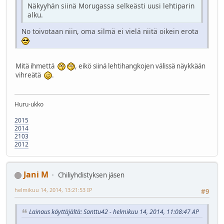
Näkyyhän siinä Morugassa selkeästi uusi lehtiparin
alku.
No toivotaan niin, oma silmä ei vielä niitä oikein erota
Mitä ihmettä
, eikö siinä lehtihangkojen välissä näykkään
vihreätä
.
Huru-ukko
2015
2014
2103
2012
Jani M
Chiliyhdistyksen jäsen
helmikuu 14, 2014, 13:21:53 IP
#9
Lainaus käyttäjältä: Santtu42 - helmikuu 14, 2014, 11:08:47 AP