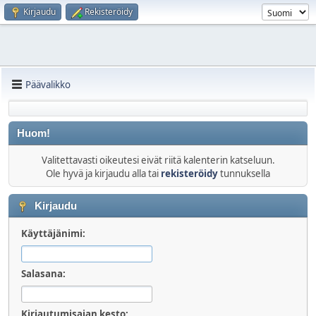
Kirjaudu
Rekisteröidy
Päävalikko
Huom!
Valitettavasti oikeutesi eivät riitä kalenterin katseluun.
Ole hyvä ja kirjaudu alla tai
rekisteröidy
tunnuksella
Kirjaudu
Käyttäjänimi:
Salasana:
Kirjautumisajan kesto: