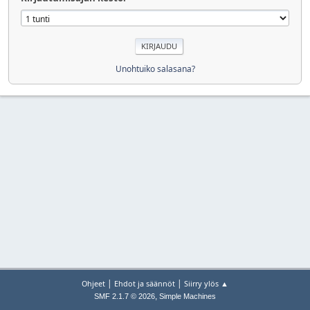
Unohtuiko salasana?
|
|
Ohjeet
Ehdot ja säännöt
Siirry ylös ▲
,
SMF 2.1.7 © 2026
Simple Machines