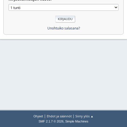
Unohtuiko salasana?
|
|
Ohjeet
Ehdot ja säännöt
Siirry ylös ▲
,
SMF 2.1.7 © 2026
Simple Machines