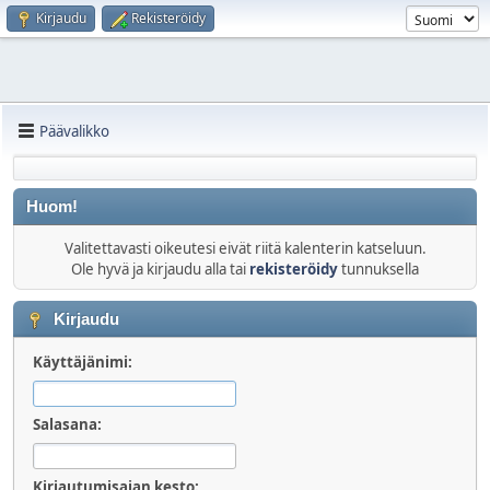
Kirjaudu
Rekisteröidy
Päävalikko
Huom!
Valitettavasti oikeutesi eivät riitä kalenterin katseluun.
Ole hyvä ja kirjaudu alla tai
rekisteröidy
tunnuksella
Kirjaudu
Käyttäjänimi:
Salasana:
Kirjautumisajan kesto: