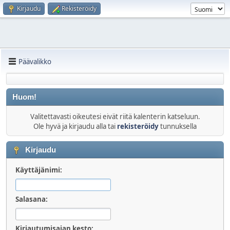
Kirjaudu
Rekisteröidy
Päävalikko
Huom!
Valitettavasti oikeutesi eivät riitä kalenterin katseluun.
Ole hyvä ja kirjaudu alla tai
rekisteröidy
tunnuksella
Kirjaudu
Käyttäjänimi:
Salasana:
Kirjautumisajan kesto: