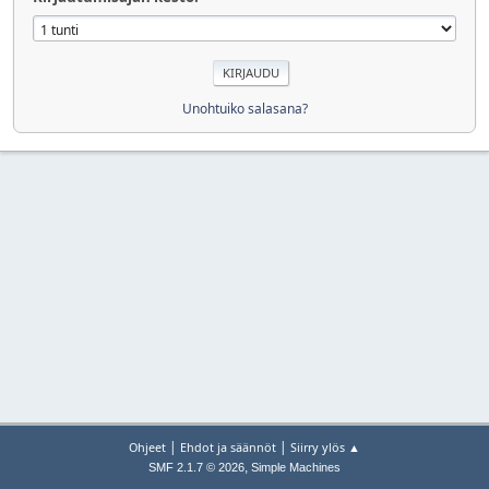
Unohtuiko salasana?
|
|
Ohjeet
Ehdot ja säännöt
Siirry ylös ▲
,
SMF 2.1.7 © 2026
Simple Machines