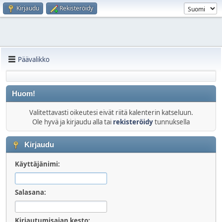
Kirjaudu
Rekisteröidy
Päävalikko
Huom!
Valitettavasti oikeutesi eivät riitä kalenterin katseluun.
Ole hyvä ja kirjaudu alla tai
rekisteröidy
tunnuksella
Kirjaudu
Käyttäjänimi:
Salasana:
Kirjautumisajan kesto: