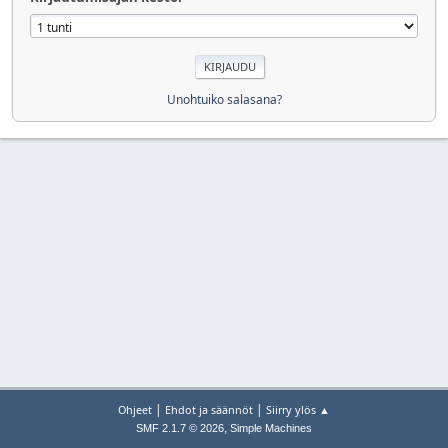
Unohtuiko salasana?
|
|
Ohjeet
Ehdot ja säännöt
Siirry ylös ▲
,
SMF 2.1.7 © 2026
Simple Machines