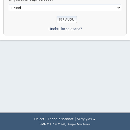
Unohtuiko salasana?
|
|
Ohjeet
Ehdot ja säännöt
Siirry ylös ▲
,
SMF 2.1.7 © 2026
Simple Machines