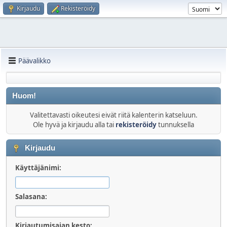
Kirjaudu
Rekisteröidy
Päävalikko
Huom!
Valitettavasti oikeutesi eivät riitä kalenterin katseluun.
Ole hyvä ja kirjaudu alla tai
rekisteröidy
tunnuksella
Kirjaudu
Käyttäjänimi:
Salasana:
Kirjautumisajan kesto: