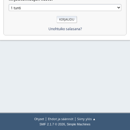
Unohtuiko salasana?
|
|
Ohjeet
Ehdot ja säännöt
Siirry ylös ▲
,
SMF 2.1.7 © 2026
Simple Machines