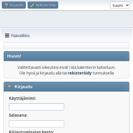
Kirjaudu
Rekisteröidy
Päävalikko
Huom!
Valitettavasti oikeutesi eivät riitä kalenterin katseluun.
Ole hyvä ja kirjaudu alla tai
rekisteröidy
tunnuksella
Kirjaudu
Käyttäjänimi:
Salasana:
Kirjautumisajan kesto: