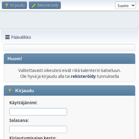
Kirjaudu
Rekisteröidy
Päävalikko
Huom!
Valitettavasti oikeutesi eivät riitä kalenterin katseluun.
Ole hyvä ja kirjaudu alla tai
rekisteröidy
tunnuksella
Kirjaudu
Käyttäjänimi:
Salasana:
Kirjautumisajan kesto: