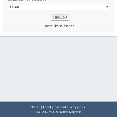
Unohtuiko salasana?
|
|
Ohjeet
Ehdot ja säännöt
Siirry ylös ▲
,
SMF 2.1.7 © 2026
Simple Machines