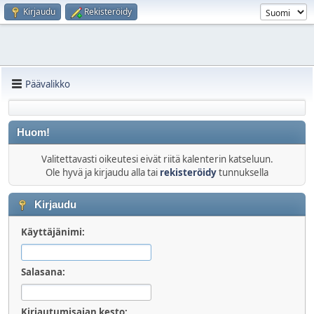
Kirjaudu
Rekisteröidy
Päävalikko
Huom!
Valitettavasti oikeutesi eivät riitä kalenterin katseluun.
Ole hyvä ja kirjaudu alla tai
rekisteröidy
tunnuksella
Kirjaudu
Käyttäjänimi:
Salasana:
Kirjautumisajan kesto: