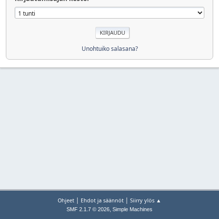
Unohtuiko salasana?
|
|
Ohjeet
Ehdot ja säännöt
Siirry ylös ▲
,
SMF 2.1.7 © 2026
Simple Machines